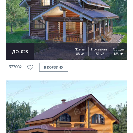
Жилая
Полезная
Общая
ДО-023
2
2
2
88 м
151 м
183 м
37700₽
В КОРЗИНУ