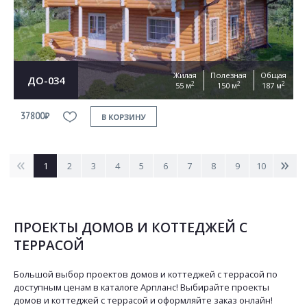
Жилая
Полезная
Общая
ДО-034
2
2
2
55 м
150 м
187 м
37800₽
В КОРЗИНУ
<
>
1
2
3
4
5
6
7
8
9
10
ПРОЕКТЫ ДОМОВ И КОТТЕДЖЕЙ С
ТЕРРАСОЙ
Большой выбор проектов домов и коттеджей с террасой по
доступным ценам в каталоге Арпланс! Выбирайте проекты
домов и коттеджей с террасой и оформляйте заказ онлайн!