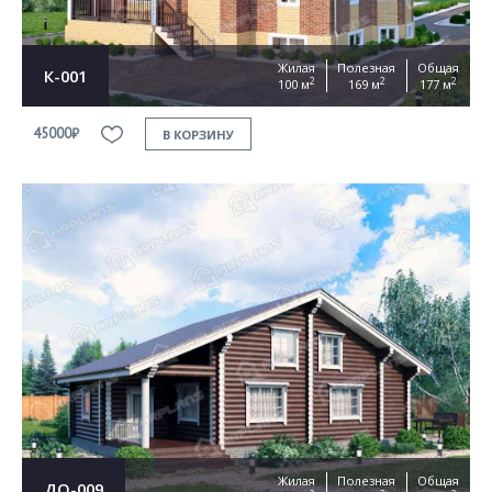
Жилая
Полезная
Общая
К-001
2
2
2
100 м
169 м
177 м
45000₽
В КОРЗИНУ
Жилая
Полезная
Общая
ДО-009