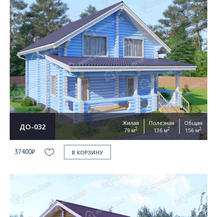
Жилая
Полезная
Общая
ДО-032
2
2
2
79 м
136 м
156 м
37400₽
В КОРЗИНУ