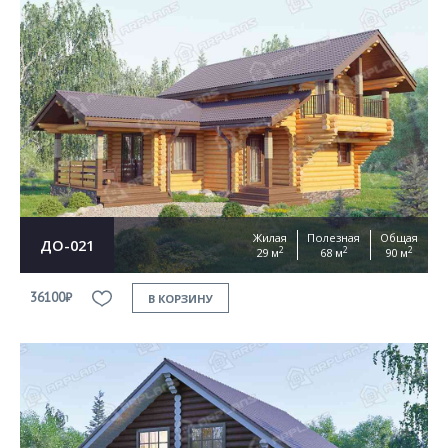
Жилая
Полезная
Общая
ДО-021
2
2
2
29 м
68 м
90 м
36100₽
В КОРЗИНУ