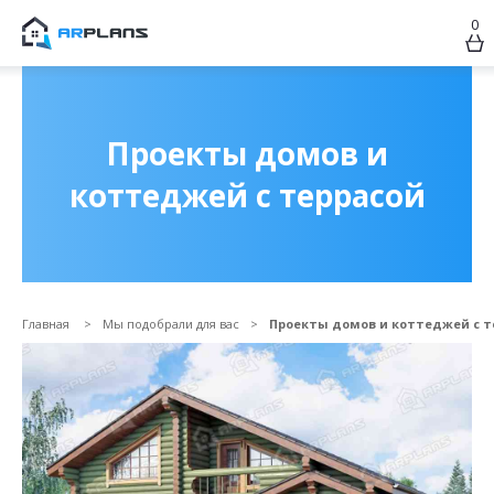
0
Продолжить покупки
ОФОРМИТЬ ЗАКАЗ
Проекты домов и
коттеджей с террасой
Главная
Мы подобрали для вас
Проекты домов и коттеджей с т
Прикрепить файл