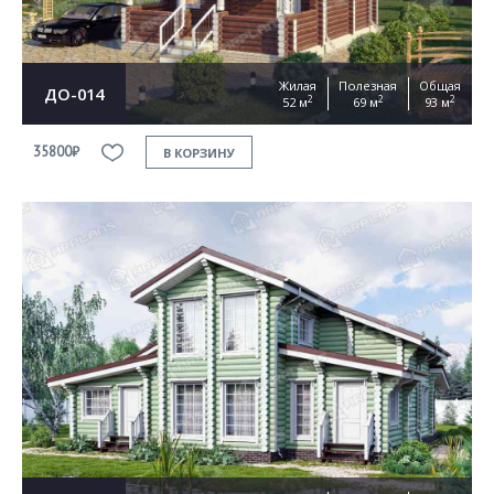
Жилая
Полезная
Общая
ДО-014
2
2
2
52 м
69 м
93 м
35800₽
В КОРЗИНУ