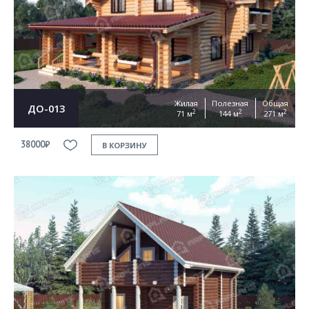
Жилая
Полезная
Общая
ДО-013
2
2
2
71 м
144 м
271 м
38000₽
В КОРЗИНУ