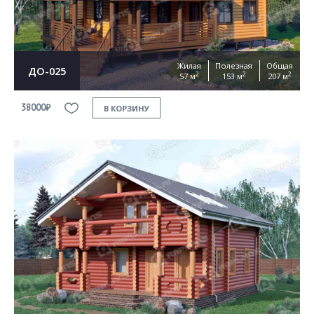
Жилая
Полезная
Общая
ДО-025
2
2
2
57 м
153 м
207 м
38000₽
В КОРЗИНУ