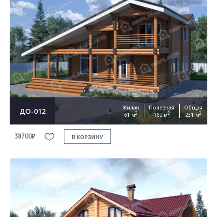
Жилая
Полезная
Общая
ДО-012
2
2
2
61 м
162 м
231 м
38700₽
В КОРЗИНУ