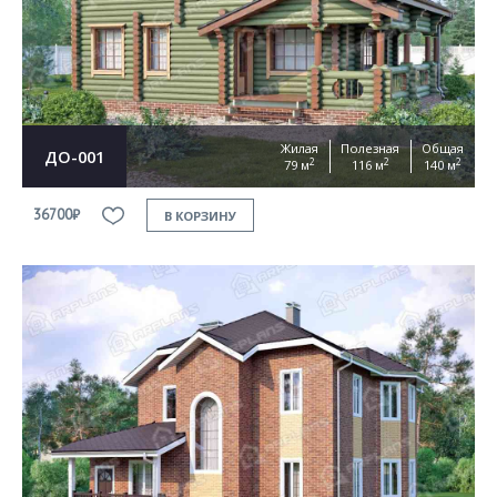
Согласен на
обработку персональных данных
This site is protected by reCAPTCHA and the Google
Privacy Policy
and
Terms of Service
apply
ОТПРАВИТЬ
Жилая
Полезная
Общая
ДО-001
2
2
2
79 м
116 м
140 м
36700₽
В КОРЗИНУ