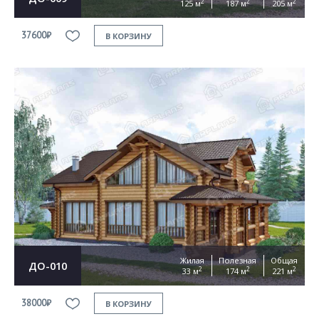
2
2
2
125 м
187 м
205 м
37600₽
В КОРЗИНУ
Жилая
Полезная
Общая
ДО-010
2
2
2
33 м
174 м
221 м
38000₽
В КОРЗИНУ