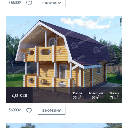
36600₽
В КОРЗИНУ
Жилая
Полезная
Общая
ДО-028
2
2
2
35 м
60 м
78 м
36900₽
В КОРЗИНУ