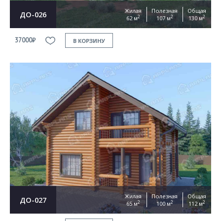
Жилая
Полезная
Общая
ДО-026
2
2
2
62 м
107 м
130 м
37000₽
В КОРЗИНУ
Жилая
Полезная
Общая
ДО-027
2
2
2
65 м
100 м
112 м