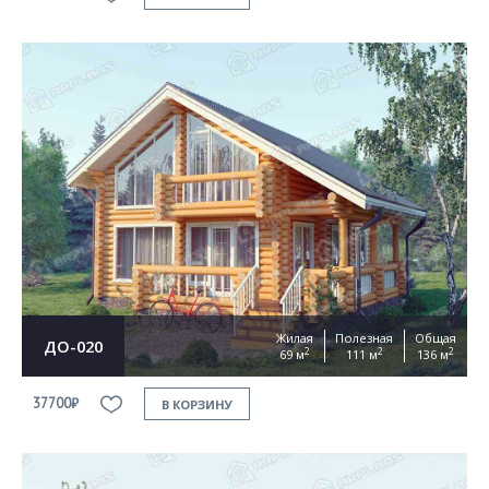
Жилая
Полезная
Общая
ДО-020
2
2
2
69 м
111 м
136 м
37700₽
В КОРЗИНУ