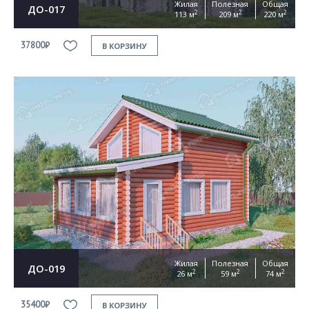
Жилая
Полезная
Общая
ДО-017
2
2
2
113 м
209 м
220 м
37800₽
В КОРЗИНУ
Жилая
Полезная
Общая
ДО-019
2
2
2
26 м
59 м
74 м
35400₽
В КОРЗИНУ