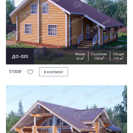
Жилая
Полезная
Общая
ДО-033
2
2
2
56 м
154 м
176 м
37000₽
В КОРЗИНУ