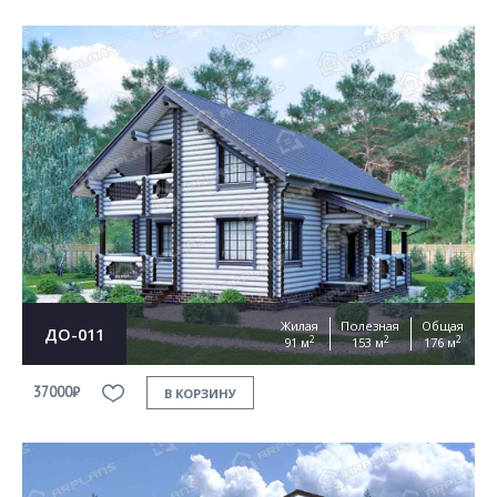
Жилая
Полезная
Общая
ДО-011
2
2
2
91 м
153 м
176 м
37000₽
В КОРЗИНУ