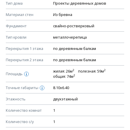
Смотрите советы по выбору материала в нашем
блоге
.
Тип дома
Проекты деревянных домов
КОНСТРУКТИВНЫЕ РЕШЕНИЯ (КР)
Материал стен
Из бревна
Ведомость рабочих чертежей основного комплекта КР
Фундамент
свайно-ростверковый
План фундамента
Тип кровли
металлочерепица
Устройство фундамента, спецификация материалов
фундамента
Перекрытия 1 этажа
по деревянным балкам
Планы перекрытий этажей, спецификация элементов
Перекрытия 2 этажа
по деревянным балкам
Устройство перекрытий
2
2
жилая: 26м
полезная: 59м
Устройство стен
Площадь
i
2
общая: 74м
Спецификация материалов стен
Точные габариты
8.10х6.40
i
Схема расположения лаг чердака (если есть)
Схема расположения элементов стропил
Этажность
двухэтажный
Спецификация элементов стропил
Количество комнат
1
Устройство стропильной системы
Количество с/у
1
Узлы устройства кровли