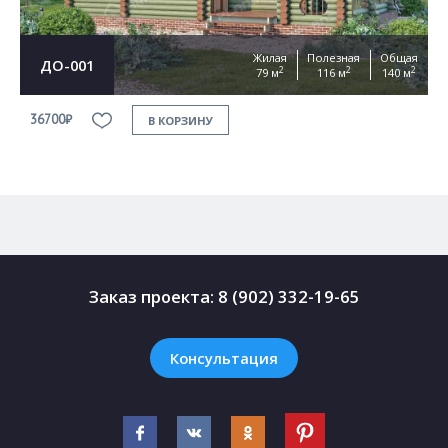
Жилая
Полезная
Общая
ДО-001
2
2
2
79 м
116 м
140 м
36700₽
3
В КОРЗИНУ
Заказ проекта:
8 (902) 332-19-65
Консультация