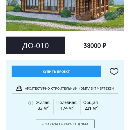
Согласен на
Согласен на
обработку персональных данных
обработку персональных данных
This site is protected by reCAPTCHA and the Google
Privacy Policy
and
Terms of Service
apply.
ОТПРАВИТЬ
ОТПРАВИТЬ
ДО-010
38000 ₽
КУПИТЬ ПРОЕКТ
АРХИТЕКТУРНО-СТРОИТЕЛЬНЫЙ КОМПЛЕКТ ЧЕРТЕЖЕЙ
Жилая:
Полезная:
Общая:
i
2
2
2
33 м
174 м
221 м
ЗАКАЗАТЬ РАСЧЕТ ДОМА