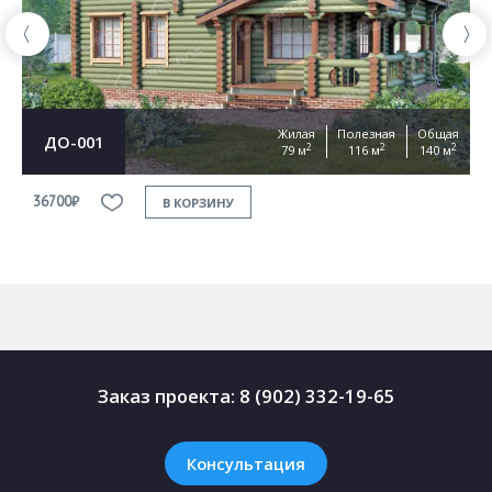
Жилая
Полезная
Общая
ДО-001
2
2
2
79 м
116 м
140 м
36700₽
3
В КОРЗИНУ
Заказ проекта:
8 (902) 332-19-65
Консультация