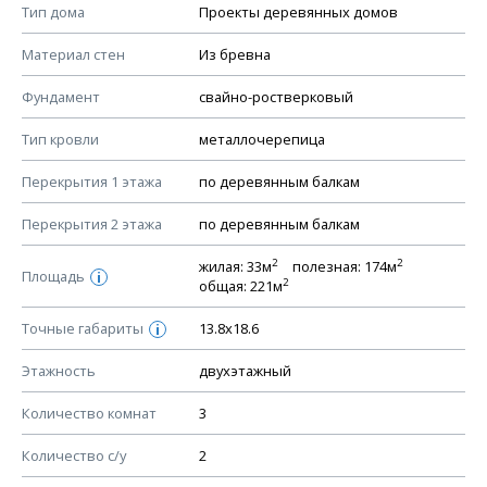
Смотрите советы по выбору материала в нашем
блоге
.
Тип дома
Проекты деревянных домов
КОНСТРУКТИВНЫЕ РЕШЕНИЯ (КР)
Материал стен
Из бревна
Ведомость рабочих чертежей основного комплекта КР
Фундамент
свайно-ростверковый
План фундамента
Тип кровли
металлочерепица
Устройство фундамента, спецификация материалов
фундамента
Перекрытия 1 этажа
по деревянным балкам
Планы перекрытий этажей, спецификация элементов
Перекрытия 2 этажа
по деревянным балкам
Устройство перекрытий
2
2
жилая: 33м
полезная: 174м
Устройство стен
Площадь
i
2
общая: 221м
Спецификация материалов стен
Точные габариты
13.8х18.6
i
Схема расположения лаг чердака (если есть)
Схема расположения элементов стропил
Этажность
двухэтажный
Спецификация элементов стропил
Количество комнат
3
Устройство стропильной системы
Количество с/у
2
Узлы устройства кровли