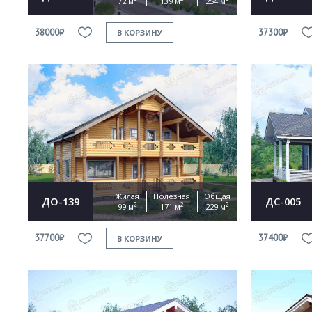
72 м
139 м
254 м
38000₽
37300₽
В КОРЗИНУ
Жилая
Полезная
Общая
ДО-139
ДС-005
2
2
2
99 м
171 м
229 м
37700₽
37400₽
В КОРЗИНУ