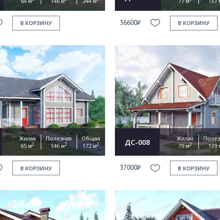
64 м
146 м
244 м
77 м
137 
36600₽
В КОРЗИНУ
В КОРЗИНУ
Жилая
Полезная
Общая
Жилая
Полез
ДС-008
2
2
2
2
65 м
146 м
172 м
79 м
139 
37000₽
В КОРЗИНУ
В КОРЗИНУ