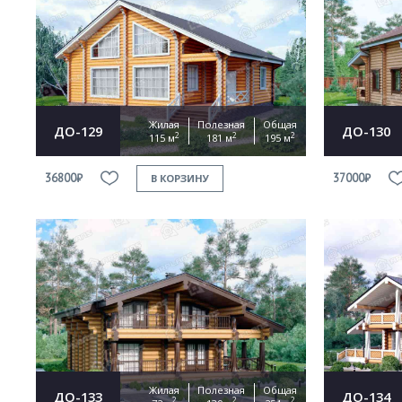
Жилая
Полезная
Общая
ДО-129
ДО-130
2
2
2
115 м
181 м
195 м
36800₽
37000₽
В КОРЗИНУ
Жилая
Полезная
Общая
ДО-133
ДО-134
2
2
2