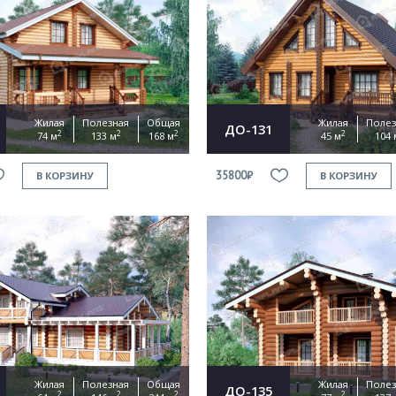
Жилая
Полезная
Общая
Жилая
Полез
ДО-131
2
2
2
2
74 м
133 м
168 м
45 м
104 
35800₽
В КОРЗИНУ
В КОРЗИНУ
Жилая
Полезная
Общая
Жилая
Полез
ДО-135
2
2
2
2