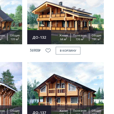
ная
Общая
Жилая
Полезная
Общая
ДО-132
2
2
2
2
2
м
109 м
64 м
136 м
191 м
36900₽
В КОРЗИНУ
ная
Общая
Жилая
Полезная
Общая
ДО-137
2
2
2
2
2