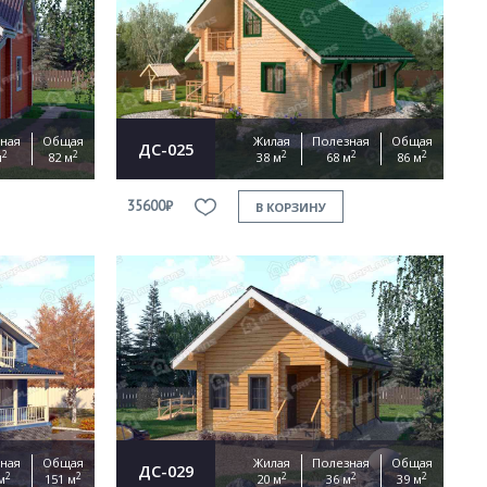
ная
Общая
Жилая
Полезная
Общая
ДС-025
2
2
2
2
2
м
82 м
38 м
68 м
86 м
35600₽
В КОРЗИНУ
ная
Общая
Жилая
Полезная
Общая
ДС-029
2
2
2
2
2
м
151 м
20 м
36 м
39 м