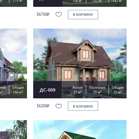
м
173 м
100 м
152 м
182 м
36700₽
В КОРЗИНУ
ная
Общая
Жилая
Полезная
Общая
ДС-009
2
2
2
2
2
м
166 м
37 м
70 м
73 м
36200₽
В КОРЗИНУ