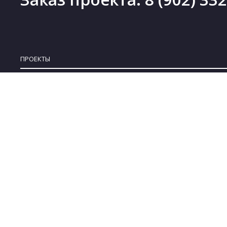
ПРОЕКТЫ
Проекты деревянных домов
Новинки
Проекты каменных домов
Скидки
Проекты каркасных домов
Бесплатные проекты
Проекты комбинированных домов
Коллекции
Проекты бань
© 2008-2022 ARPLANS