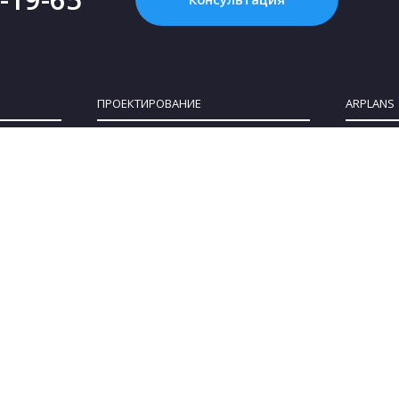
ПРОЕКТИРОВАНИЕ
ARPLANS
Картинка с интернета - это НЕ проект, или
Все конта
Что такое «проект дома»?
О компан
Зачем нужен проект дома?
Клуб парт
Как купить проект?
Коттеджны
Сколько стоит проект частного дома?
Сотруднич
Как выбрать участок для строительства
Блог
дома
Политика 