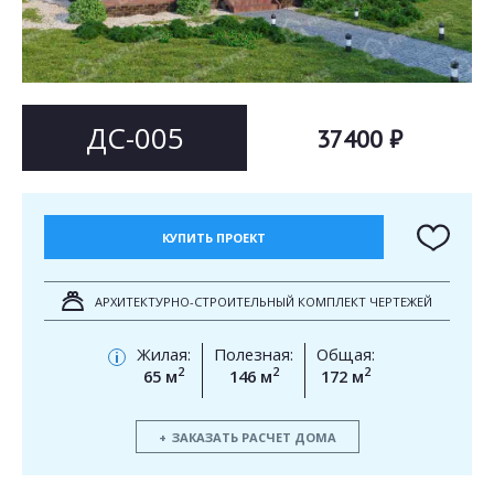
Согласен на
Согласен на
обработку персональных данных
обработку персональных данных
This site is protected by reCAPTCHA and the Google
Privacy Policy
and
Terms of Service
apply.
ОТПРАВИТЬ
ДС-005
37400 ₽
ОТПРАВИТЬ
КУПИТЬ ПРОЕКТ
АРХИТЕКТУРНО-СТРОИТЕЛЬНЫЙ КОМПЛЕКТ ЧЕРТЕЖЕЙ
Жилая:
Полезная:
Общая:
i
2
2
2
65 м
146 м
172 м
ЗАКАЗАТЬ РАСЧЕТ ДОМА