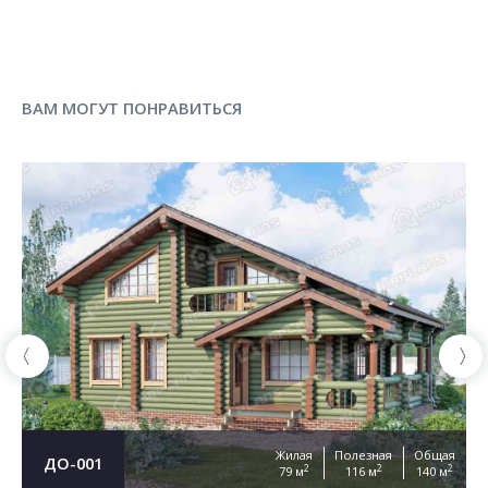
ВАМ МОГУТ ПОНРАВИТЬСЯ
Жилая
Полезная
Общая
ДО-001
2
2
2
79 м
116 м
140 м