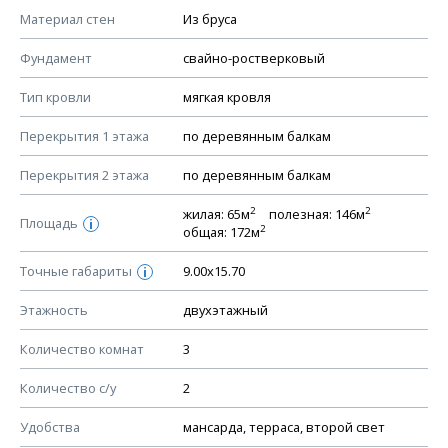
КОНСТРУКТИВНЫЕ РЕШЕНИЯ (КР)
Материал стен
Из бруса
Ведомость рабочих чертежей основного комплекта КР
Фундамент
свайно-ростверковый
План фундамента
Тип кровли
мягкая кровля
Устройство фундамента, спецификация материалов
фундамента
Перекрытия 1 этажа
по деревянным балкам
Планы перекрытий этажей, спецификация элементов
Перекрытия 2 этажа
по деревянным балкам
Устройство перекрытий
2
2
жилая: 65м
полезная: 146м
Устройство стен
Площадь
i
2
общая: 172м
Спецификация материалов стен
Точные габариты
9.00х15.70
i
Схема расположения лаг чердака (если есть)
Схема расположения элементов стропил
Этажность
двухэтажный
Спецификация элементов стропил
Количество комнат
3
Устройство стропильной системы
Количество с/у
2
Узлы устройства кровли
План кровли
Удобства
мансарда, терраса, второй свет