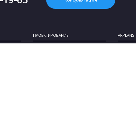
ПРОЕКТИРОВАНИЕ
ARPLANS
Картинка с интернета - это НЕ проект, или
Все конта
Что такое «проект дома»?
О компан
Зачем нужен проект дома?
Клуб парт
Как купить проект?
Коттеджны
Сколько стоит проект частного дома?
Сотруднич
Как выбрать участок для строительства
Блог
дома
Политика 