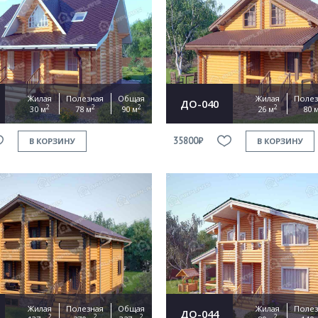
Жилая
Полезная
Общая
Жилая
Полез
ДО-040
2
2
2
2
30 м
78 м
90 м
26 м
80 
35800₽
В КОРЗИНУ
В КОРЗИНУ
Жилая
Полезная
Общая
Жилая
Полез
ДО-044
2
2
2
2