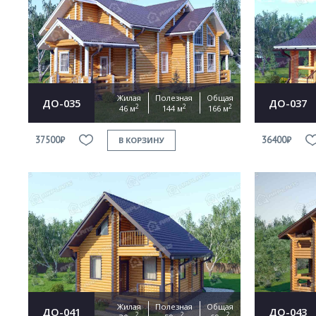
Жилая
Полезная
Общая
ДО-035
ДО-037
2
2
2
46 м
144 м
166 м
37500₽
36400₽
В КОРЗИНУ
Жилая
Полезная
Общая
ДО-041
ДО-043
2
2
2