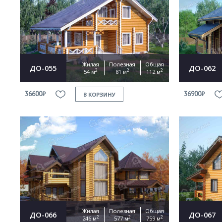
Жилая
Полезная
Общая
ДО-055
ДО-062
2
2
2
54 м
81 м
112 м
36600₽
36900₽
В КОРЗИНУ
Жилая
Полезная
Общая
ДО-066
ДО-067
2
2
2
246 м
577 м
759 м