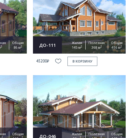
ная
Общая
Жилая
Полезная
Общая
ДО-111
2
2
2
2
2
м
86 м
145 м
368 м
416 м
45200₽
В КОРЗИНУ
ная
Общая
Жилая
Полезная
Общая
ДО-046
2
2
2
2
2