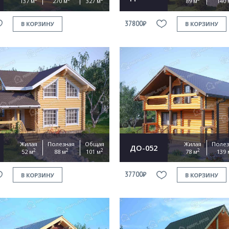
137 м
270 м
327 м
89 м
140 
37800₽
В КОРЗИНУ
В КОРЗИНУ
Жилая
Полезная
Общая
Жилая
Полез
ДО-052
2
2
2
2
52 м
88 м
101 м
78 м
139 
37700₽
В КОРЗИНУ
В КОРЗИНУ