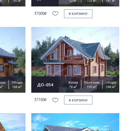
м
160 м
52 м
121 м
147 м
37000₽
В КОРЗИНУ
ная
Общая
Жилая
Полезная
Общая
ДО-054
2
2
2
2
2
м
168 м
78 м
130 м
144 м
37700₽
В КОРЗИНУ