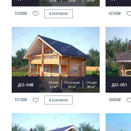
30 м
59 м
69 м
35000₽
42500₽
В КОРЗИНУ
Жилая
Полезная
Общая
ДО-048
ДО-051
2
2
2
32 м
63 м
88 м
35700₽
36800₽
В КОРЗИНУ