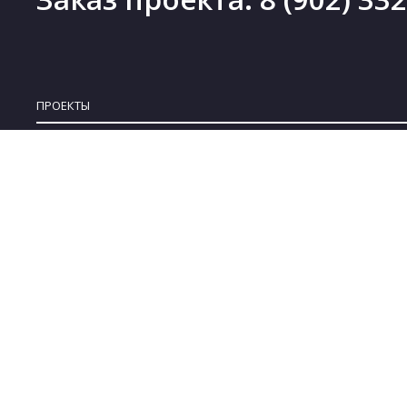
ПРОЕКТЫ
Проекты деревянных домов
Новинки
Проекты каменных домов
Скидки
Проекты каркасных домов
Бесплатные проекты
Проекты комбинированных домов
Коллекции
Проекты бань
© 2008-2022 ARPLANS