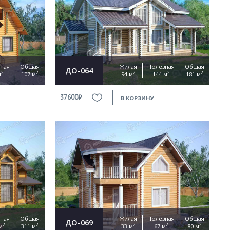
ная
Общая
Жилая
Полезная
Общая
ДО-064
2
2
2
2
2
м
107 м
94 м
144 м
181 м
37600₽
В КОРЗИНУ
ная
Общая
Жилая
Полезная
Общая
ДО-069
2
2
2
2
2
м
311 м
33 м
67 м
80 м