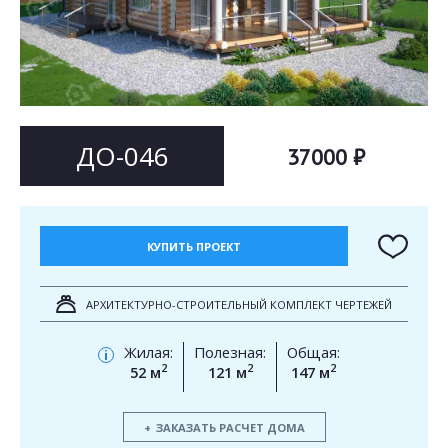
Согласен на
Согласен на
обработку персональных данных
обработку персональных данных
This site is protected by reCAPTCHA and the Google
Privacy Policy
and
Terms of Service
apply.
ОТПРАВИТЬ
ОТПРАВИТЬ
ДО-046
37000 ₽
КУПИТЬ ПРОЕКТ
АРХИТЕКТУРНО-СТРОИТЕЛЬНЫЙ КОМПЛЕКТ ЧЕРТЕЖЕЙ
Жилая:
Полезная:
Общая:
i
2
2
2
52 м
121 м
147 м
ЗАКАЗАТЬ РАСЧЕТ ДОМА