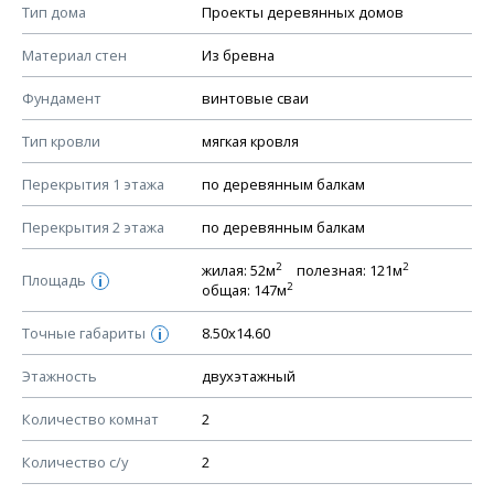
Смотрите советы по выбору материала в нашем
блоге
.
Тип дома
Проекты деревянных домов
КОНСТРУКТИВНЫЕ РЕШЕНИЯ (КР)
Материал стен
Из бревна
Ведомость рабочих чертежей основного комплекта КР
Фундамент
винтовые сваи
План фундамента
Тип кровли
мягкая кровля
Устройство фундамента, спецификация материалов
фундамента
Перекрытия 1 этажа
по деревянным балкам
Планы перекрытий этажей, спецификация элементов
Перекрытия 2 этажа
по деревянным балкам
Устройство перекрытий
2
2
жилая: 52м
полезная: 121м
Устройство стен
Площадь
i
2
общая: 147м
Спецификация материалов стен
Точные габариты
8.50х14.60
i
Схема расположения лаг чердака (если есть)
Схема расположения элементов стропил
Этажность
двухэтажный
Спецификация элементов стропил
Количество комнат
2
Устройство стропильной системы
Количество с/у
2
Узлы устройства кровли