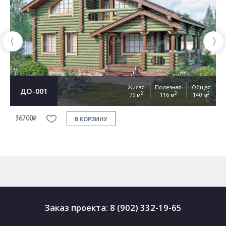
Жилая
Полезная
Общая
ДО-001
2
2
2
79 м
116 м
140 м
36700₽
3
В КОРЗИНУ
Заказ проекта:
8 (902) 332-19-65