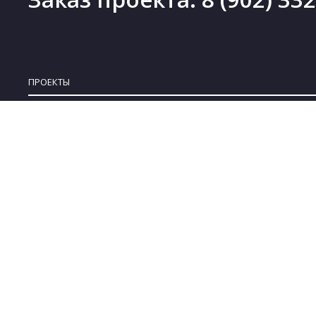
ПРОЕКТЫ
Проекты деревянных домов
Новинки
Проекты каменных домов
Скидки
Проекты каркасных домов
Бесплатные проекты
Проекты комбинированных домов
Коллекции
Проекты бань
© 2008-2022 ARPLANS