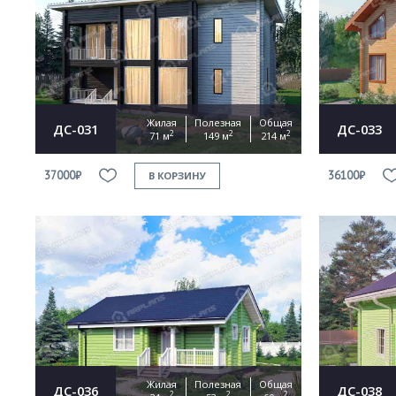
Жилая
Полезная
Общая
ДС-031
ДС-033
2
2
2
71 м
149 м
214 м
37000₽
36100₽
В КОРЗИНУ
Жилая
Полезная
Общая
ДС-036
ДС-038
2
2
2