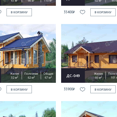
61 м
98 м
110 м
52 м
95 
35400₽
В КОРЗИНУ
В КОРЗИНУ
Жилая
Полезная
Общая
Жилая
Полез
ДС-049
2
2
2
2
32 м
62 м
67 м
66 м
101 
35900₽
В КОРЗИНУ
В КОРЗИНУ