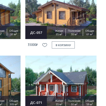
ная
Общая
Жилая
Полезная
Общая
ДС-057
2
2
2
2
2
м
31 м
35 м
55 м
61 м
35000₽
В КОРЗИНУ
ная
Общая
Жилая
Полезная
Общая
ДС-071
2
2
2
2
2
м
305 м
35 м
51 м
59 м