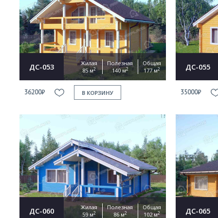
Жилая
Полезная
Общая
ДС-053
ДС-055
2
2
2
85 м
140 м
177 м
36200₽
35000₽
В КОРЗИНУ
Жилая
Полезная
Общая
ДС-060
ДС-065
2
2
2
59 м
86 м
102 м