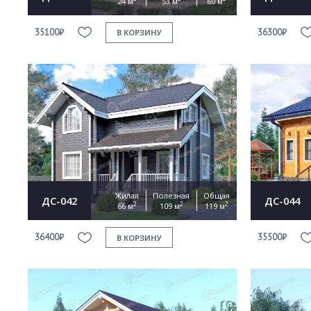
24 м
53 м
60 м
35100₽
36300₽
В КОРЗИНУ
Жилая
Полезная
Общая
ДС-042
ДС-044
2
2
2
66 м
109 м
119 м
36400₽
35500₽
В КОРЗИНУ