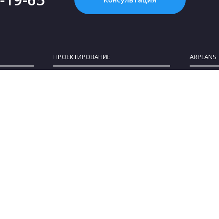
ПРОЕКТИРОВАНИЕ
ARPLANS
Картинка с интернета - это НЕ проект, или
Все конта
Что такое «проект дома»?
О компан
Зачем нужен проект дома?
Клуб парт
Как купить проект?
Коттеджны
Сколько стоит проект частного дома?
Сотруднич
Как выбрать участок для строительства
Блог
дома
Политика 