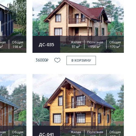
ная
Общая
Жилая
Полезная
Общая
ДС-035
2
2
2
2
2
м
198 м
97 м
154 м
170 м
36000₽
В КОРЗИНУ
ная
Общая
Жилая
Полезная
Общая
ДС-041
2
2
2
2
2