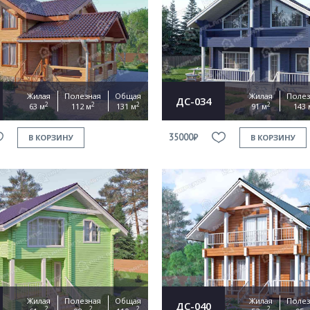
Жилая
Полезная
Общая
Жилая
Полез
ДС-034
2
2
2
2
63 м
112 м
131 м
91 м
143 
35000₽
В КОРЗИНУ
В КОРЗИНУ
Жилая
Полезная
Общая
Жилая
Полез
ДС-040
2
2
2
2