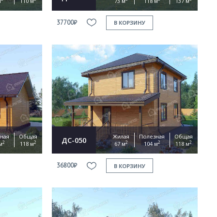
м
110 м
73 м
118 м
137 м
37700₽
В КОРЗИНУ
ная
Общая
Жилая
Полезная
Общая
ДС-050
2
2
2
2
2
м
118 м
67 м
104 м
118 м
36800₽
В КОРЗИНУ