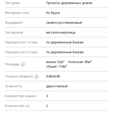
Смотрите советы по выбору материала в нашем
блоге
.
Тип дома
Проекты деревянных домов
КОНСТРУКТИВНЫЕ РЕШЕНИЯ (КР)
Материал стен
Из бруса
Ведомость рабочих чертежей основного комплекта КР
Фундамент
свайно-ростверковый
План фундамента
Тип кровли
металлочерепица
Устройство фундамента, спецификация материалов
фундамента
Перекрытия 1 этажа
по деревянным балкам
Планы перекрытий этажей, спецификация элементов
Перекрытия 2 этажа
по деревянным балкам
Устройство перекрытий
2
2
жилая: 52м
полезная: 95м
Устройство стен
Площадь
i
2
общая: 110м
Спецификация материалов стен
Точные габариты
9.80х6.80
i
Схема расположения лаг чердака (если есть)
Схема расположения элементов стропил
Этажность
двухэтажный
Спецификация элементов стропил
Количество комнат
3
Устройство стропильной системы
Количество с/у
2
Узлы устройства кровли