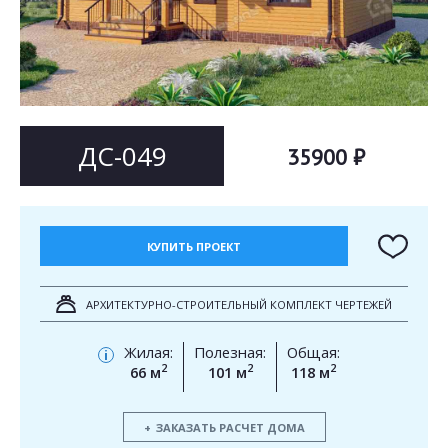
Согласен на
Согласен на
обработку персональных данных
обработку персональных данных
This site is protected by reCAPTCHA and the Google
Privacy Policy
and
Terms of Service
apply.
ОТПРАВИТЬ
ОТПРАВИТЬ
ДС-049
35900 ₽
КУПИТЬ ПРОЕКТ
АРХИТЕКТУРНО-СТРОИТЕЛЬНЫЙ КОМПЛЕКТ ЧЕРТЕЖЕЙ
Жилая:
Полезная:
Общая:
i
2
2
2
66 м
101 м
118 м
ЗАКАЗАТЬ РАСЧЕТ ДОМА