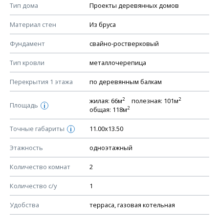
Смотрите советы по выбору материала в нашем
блоге
.
Тип дома
Проекты деревянных домов
КОНСТРУКТИВНЫЕ РЕШЕНИЯ (КР)
Материал стен
Из бруса
Ведомость рабочих чертежей основного комплекта КР
Фундамент
свайно-ростверковый
План фундамента
Тип кровли
металлочерепица
Устройство фундамента, спецификация материалов
фундамента
Перекрытия 1 этажа
по деревянным балкам
Планы перекрытий этажей, спецификация элементов
2
2
жилая: 66м
полезная: 101м
Площадь
Устройство перекрытий
i
2
общая: 118м
Устройство стен
Точные габариты
11.00х13.50
i
Спецификация материалов стен
Этажность
одноэтажный
Схема расположения лаг чердака (если есть)
Схема расположения элементов стропил
Количество комнат
2
Спецификация элементов стропил
Количество с/у
1
Устройство стропильной системы
Удобства
терраса, газовая котельная
Узлы устройства кровли