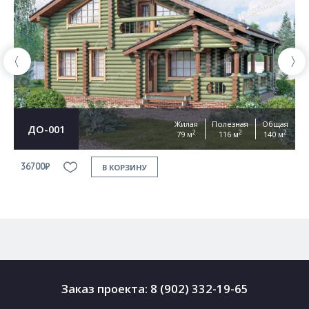
Жилая
Полезная
Общая
ДО-001
2
2
2
79 м
116 м
140 м
36700₽
3
В КОРЗИНУ
Заказ проекта:
8 (902) 332-19-65