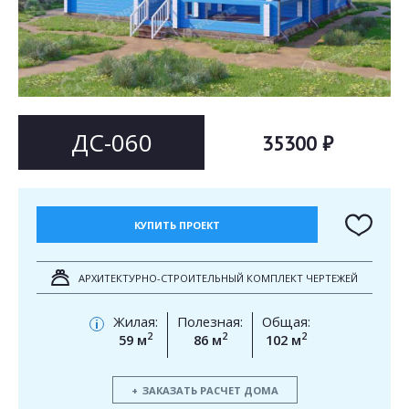
Согласен на
Согласен на
обработку персональных данных
обработку персональных данных
This site is protected by reCAPTCHA and the Google
Privacy Policy
and
Terms of Service
apply.
ОТПРАВИТЬ
ОТПРАВИТЬ
ДС-060
35300 ₽
КУПИТЬ ПРОЕКТ
АРХИТЕКТУРНО-СТРОИТЕЛЬНЫЙ КОМПЛЕКТ ЧЕРТЕЖЕЙ
Жилая:
Полезная:
Общая:
i
2
2
2
59 м
86 м
102 м
ЗАКАЗАТЬ РАСЧЕТ ДОМА