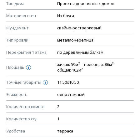
Смотрите советы по выбору материала в нашем
блоге
.
Тип дома
Проекты деревянных домов
КОНСТРУКТИВНЫЕ РЕШЕНИЯ (КР)
Материал стен
Из бруса
Ведомость рабочих чертежей основного комплекта КР
Фундамент
свайно-ростверковый
План фундамента
Тип кровли
металлочерепица
Устройство фундамента, спецификация материалов
фундамента
Перекрытия 1 этажа
по деревянным балкам
Планы перекрытий этажей, спецификация элементов
2
2
жилая: 59м
полезная: 86м
Площадь
Устройство перекрытий
i
2
общая: 102м
Устройство стен
Точные габариты
11.50х10.50
i
Спецификация материалов стен
Этажность
одноэтажный
Схема расположения лаг чердака (если есть)
Схема расположения элементов стропил
Количество комнат
2
Спецификация элементов стропил
Количество с/у
1
Устройство стропильной системы
Удобства
терраса
Узлы устройства кровли