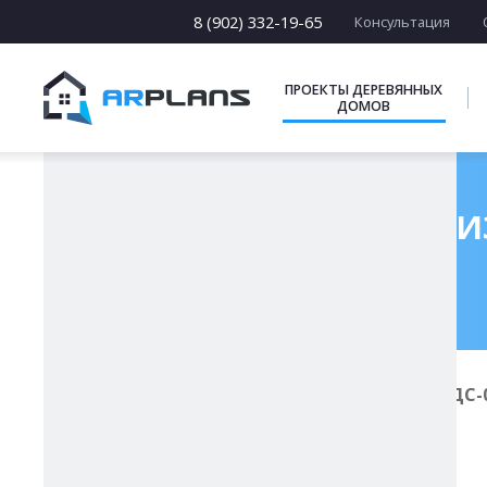
13 х [13-19]
14 х [14-25]
8 (902) 332-19-65
Консультация
15 х [15-23]
16 х [16-20]
17 х [17-22]
ПРОЕКТЫ ДЕРЕВЯННЫХ
ДОМОВ
ПОДБОРКИ
Проект дома из
Главная
Проекты деревянных домов
ДС-