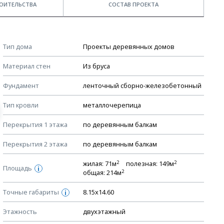
ОИТЕЛЬСТВА
СОСТАВ ПРОЕКТА
Примечания
КОНСТРУКТИВНЫЕ РЕШЕНИЯ (КР)
Тип дома
Проекты деревянных домов
Ведомость рабочих чертежей основного комплекта КР
Стоимость строительства дома — ориентировочная!
Материал стен
Из бруса
Для более детального расчета стоимости
План фундамента
строительства необходима разработка сметы, согласно
Фундамент
ленточный сборно-железобетонный
Устройство фундамента, спецификация материалов
стоимости материалов в вашем регионе
фундамента
Тип кровли
металлочерепица
Мы не учитываем стоимость доставки материалов.
Планы перекрытий этажей, спецификация элементов
Перекрытия 1 этажа
по деревянным балкам
Смотрите советы по выбору материала в нашем
блоге
.
Устройство перекрытий
Перекрытия 2 этажа
по деревянным балкам
Устройство стен
Спецификация материалов стен
2
2
жилая: 71м
полезная: 149м
Площадь
i
2
общая: 214м
Схема расположения лаг чердака (если есть)
Точные габариты
Схема расположения элементов стропил
8.15х14.60
i
Спецификация элементов стропил
Этажность
двухэтажный
Устройство стропильной системы