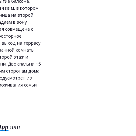
ытие балкона.
14 кв м, в котором
ница на второй
адаем в зону
ая совмещена с
росторное
 выход на террасу
 ванной комнаты
торой этаж и
ни. Две спальни 15
ным сторонам дома.
редусмотрен из
проживания семьи
App
или