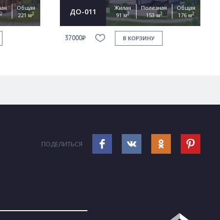
ная
Общая
Жилая
Полезная
Общая
ДО-011
2
2
2
2
2
221 м
91 м
153 м
176 м
37000₽
В КОРЗИНУ
ПОДЕЛИТЬСЯ