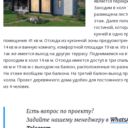
является перекр
ОТПРАВИТЬ
Заходим в холл 
размещена лест
этаж. Далее поп
гостиной, котор
кухней в одно п
помещение 41 кв м. Отсюда из кухонной зоны предусмотрен
14 кв м и ванную комнату, комфортной площади 19 кв м. Из
так же имеется выход на другую террасу. Поднимаемся на в
проходим в холл 14 кв м. Отсюда имеется доступ в три спаль
кв м и 19 кв м с выходом на балкон, расположенные по раз
На этаже вообщем три балкона. На третий балкон выход п
холла. Проект деревянного дома удобен для постоянного 
из 4 человек.
Есть вопрос по проекту?
Задайте нашему менеджеру в
Whats