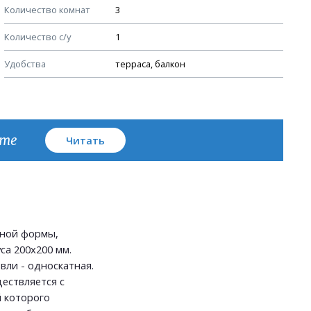
Количество комнат
3
Узлы устройства кровли
Количество с/у
1
План кровли
Удобства
терраса, балкон
кте
Читать
ьной формы,
са 200х200 мм.
вли - односкатная.
ествляется с
 которого