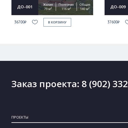
Жилая
Полезная
Общая
ДО-001
ДО-009
2
2
2
79 м
116 м
140 м
36700₽
37600₽
В КОРЗИНУ
Заказ проекта:
8 (902) 33
ПРОЕКТЫ