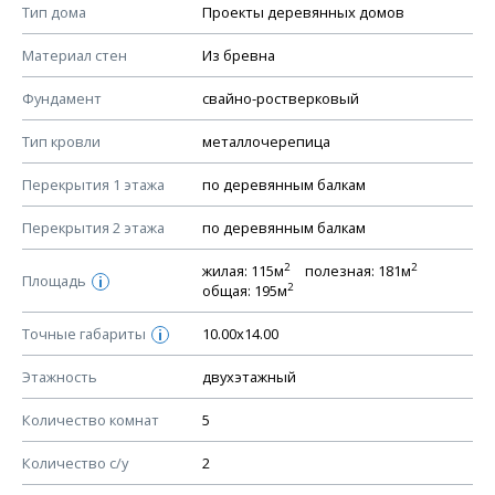
Смотрите советы по выбору материала в нашем
блоге
.
Тип дома
Проекты деревянных домов
КОНСТРУКТИВНЫЕ РЕШЕНИЯ (КР)
Материал стен
Из бревна
Ведомость рабочих чертежей основного комплекта КР
Фундамент
свайно-ростверковый
План фундамента
Тип кровли
металлочерепица
Устройство фундамента, спецификация материалов
фундамента
Перекрытия 1 этажа
по деревянным балкам
Планы перекрытий этажей, спецификация элементов
Перекрытия 2 этажа
по деревянным балкам
Устройство перекрытий
2
2
жилая: 115м
полезная: 181м
Устройство стен
Площадь
i
2
общая: 195м
Спецификация материалов стен
Точные габариты
10.00х14.00
i
Схема расположения лаг чердака (если есть)
Схема расположения элементов стропил
Этажность
двухэтажный
Спецификация элементов стропил
Количество комнат
5
Устройство стропильной системы
Количество с/у
2
Узлы устройства кровли