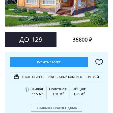
Согласен на
Согласен на
обработку персональных данных
обработку персональных данных
This site is protected by reCAPTCHA and the Google
Privacy Policy
and
Terms of Service
apply.
ОТПРАВИТЬ
ОТПРАВИТЬ
ДО-129
36800 ₽
КУПИТЬ ПРОЕКТ
АРХИТЕКТУРНО-СТРОИТЕЛЬНЫЙ КОМПЛЕКТ ЧЕРТЕЖЕЙ
Жилая:
Полезная:
Общая:
i
2
2
2
115 м
181 м
195 м
ЗАКАЗАТЬ РАСЧЕТ ДОМА