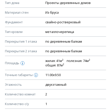
Смотрите советы по выбору материала в нашем
блоге
.
Тип дома
Проекты деревянных домов
КОНСТРУКТИВНЫЕ РЕШЕНИЯ (КР)
Материал стен
Из бруса
Ведомость рабочих чертежей основного комплекта КР
Фундамент
свайно-ростверковый
План фундамента
Тип кровли
металлочерепица
Устройство фундамента, спецификация материалов
фундамента
Перекрытия 1 этажа
по деревянным балкам
Планы перекрытий этажей, спецификация элементов
Перекрытия 2 этажа
по деревянным балкам
Устройство перекрытий
2
2
жилая: 41м
полезная: 74м
Устройство стен
Площадь
i
2
общая: 87м
Спецификация материалов стен
Точные габариты
11.00х9.50
i
Схема расположения лаг чердака (если есть)
Схема расположения элементов стропил
Этажность
двухэтажный
Спецификация элементов стропил
Количество комнат
2
Устройство стропильной системы
Количество с/у
1
Узлы устройства кровли