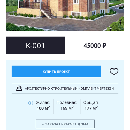
Согласен на
Согласен на
обработку персональных данных
обработку персональных данных
This site is protected by reCAPTCHA and the Google
Privacy Policy
and
Terms of Service
apply.
ОТПРАВИТЬ
ОТПРАВИТЬ
К-001
45000 ₽
КУПИТЬ ПРОЕКТ
АРХИТЕКТУРНО-СТРОИТЕЛЬНЫЙ КОМПЛЕКТ ЧЕРТЕЖЕЙ
Жилая:
Полезная:
Общая:
i
2
2
2
100 м
169 м
177 м
ЗАКАЗАТЬ РАСЧЕТ ДОМА