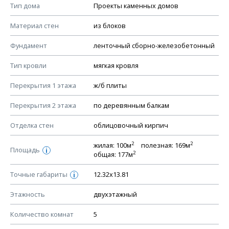
Смотрите советы по выбору материала в нашем
блоге
.
Тип дома
Проекты каменных домов
КОНСТРУКТИВНЫЕ РЕШЕНИЯ (КР)
Материал стен
из блоков
Ведомость рабочих чертежей основного комплекта КР
Фундамент
ленточный сборно-железобетонный
План фундамента
Тип кровли
мягкая кровля
Устройство фундамента, спецификация материалов
фундамента
Перекрытия 1 этажа
ж/б плиты
Планы перекрытий этажей, спецификация элементов
Перекрытия 2 этажа
по деревянным балкам
Устройство перекрытий
Отделка стен
облицовочный кирпич
Устройство стен
Спецификация материалов стен
2
2
жилая: 100м
полезная: 169м
Площадь
i
2
общая: 177м
Схема расположения лаг чердака (если есть)
Схема расположения элементов стропил
Точные габариты
12.32х13.81
i
Спецификация элементов стропил
Этажность
двухэтажный
Устройство стропильной системы
Количество комнат
5
Узлы устройства кровли