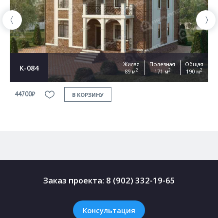
Жилая
Полезная
Общая
К-084
2
2
2
89 м
171 м
190 м
44700₽
4
В КОРЗИНУ
Заказ проекта:
8 (902) 332-19-65
Консультация