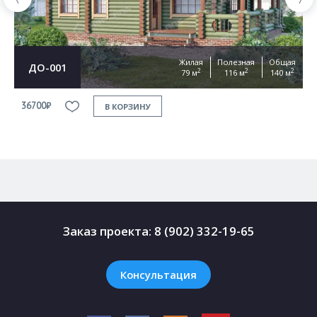
Жилая
Полезная
Общая
ДО-001
2
2
2
79 м
116 м
140 м
36700₽
3
В КОРЗИНУ
Заказ проекта:
8 (902) 332-19-65
Консультация