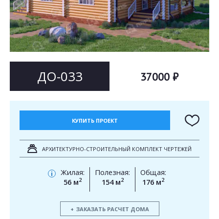
Согласен на
Согласен на
обработку персональных данных
обработку персональных данных
This site is protected by reCAPTCHA and the Google
Privacy Policy
and
Terms of Service
apply.
ОТПРАВИТЬ
ОТПРАВИТЬ
ДО-033
37000 ₽
КУПИТЬ ПРОЕКТ
АРХИТЕКТУРНО-СТРОИТЕЛЬНЫЙ КОМПЛЕКТ ЧЕРТЕЖЕЙ
Жилая:
Полезная:
Общая:
i
2
2
2
56 м
154 м
176 м
ЗАКАЗАТЬ РАСЧЕТ ДОМА