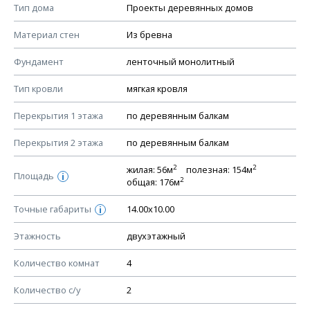
Смотрите советы по выбору материала в нашем
блоге
.
Тип дома
Проекты деревянных домов
КОНСТРУКТИВНЫЕ РЕШЕНИЯ (КР)
Материал стен
Из бревна
Ведомость рабочих чертежей основного комплекта КР
Фундамент
ленточный монолитный
План фундамента
Тип кровли
мягкая кровля
Устройство фундамента, спецификация материалов
фундамента
Перекрытия 1 этажа
по деревянным балкам
Планы перекрытий этажей, спецификация элементов
Перекрытия 2 этажа
по деревянным балкам
Устройство перекрытий
2
2
жилая: 56м
полезная: 154м
Устройство стен
Площадь
i
2
общая: 176м
Спецификация материалов стен
Точные габариты
14.00х10.00
i
Схема расположения лаг чердака (если есть)
Схема расположения элементов стропил
Этажность
двухэтажный
Спецификация элементов стропил
Количество комнат
4
Устройство стропильной системы
Количество с/у
2
Узлы устройства кровли