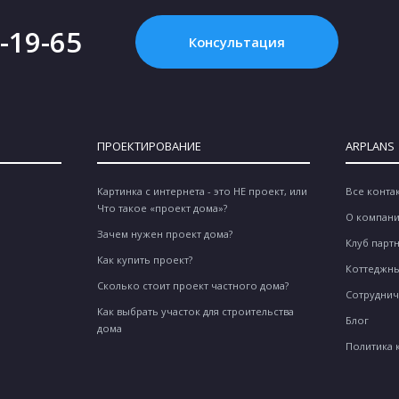
2-19-65
Консультация
ПРОЕКТИРОВАНИЕ
ARPLANS
Картинка с интернета - это НЕ проект, или
Все конта
Что такое «проект дома»?
О компан
Зачем нужен проект дома?
Клуб парт
Как купить проект?
Коттеджны
Сколько стоит проект частного дома?
Сотруднич
Как выбрать участок для строительства
Блог
дома
Политика 