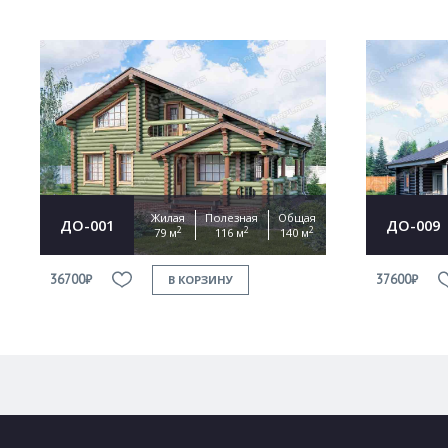
Жилая
Полезная
Общая
ДО-001
ДО-009
2
2
2
79 м
116 м
140 м
36700₽
37600₽
В КОРЗИНУ