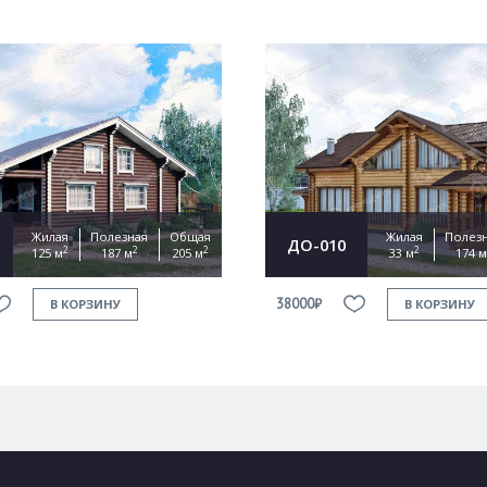
Жилая
Полезная
Общая
Жилая
Полез
ДО-010
2
2
2
2
125 м
187 м
205 м
33 м
174 м
38000₽
В КОРЗИНУ
В КОРЗИНУ