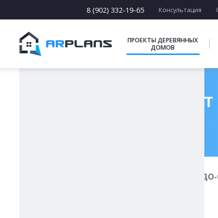
13 х [13-19]
14 х [14-25]
8 (902) 332-19-65
Консультация
15 х [15-23]
16 х [16-20]
17 х [17-22]
ПРОЕКТЫ ДЕРЕВЯННЫХ
ДОМОВ
ПОДБОРКИ
Готовый проект 
Главная
Проекты деревянных домов
ДО-