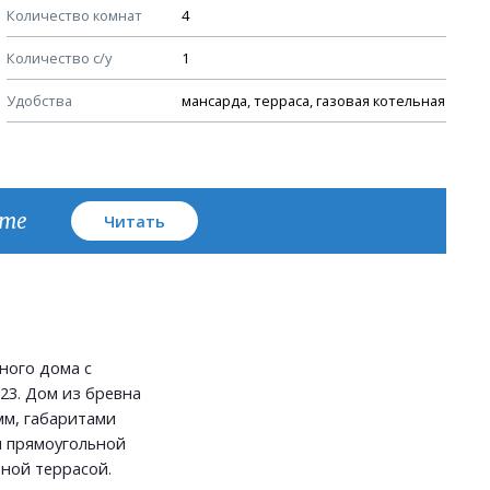
Количество комнат
4
Узлы устройства кровли
Количество с/у
1
План кровли
Удобства
мансарда, терраса, газовая котельная
кте
Читать
ного дома с
23. Дом из бревна
мм, габаритами
ом прямоугольной
ной террасой.