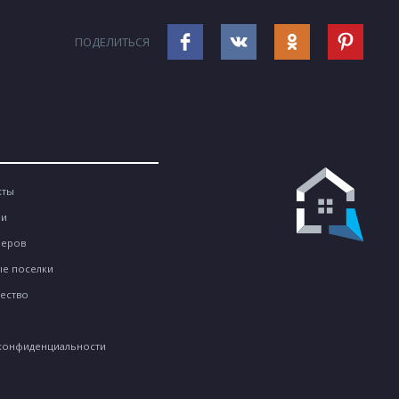
ПОДЕЛИТЬСЯ
кты
ии
неров
е поселки
ество
конфиденциальности