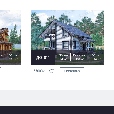
ная
Общая
Жилая
Полезная
Общая
ДО-011
2
2
2
2
2
221 м
91 м
153 м
176 м
37000₽
В КОРЗИНУ