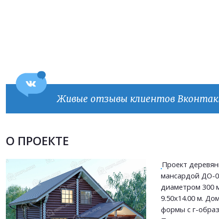
Продолжить покупки
ОФОРМИТЬ ЗАКАЗ
Прикрепить файл
Прикрепить файл
Живые отзывы клиентов Вконта
Согласен на
обработку персональных данных
Согласен на
обработку персональных данных
This site is protected by reCAPTCHA and the Google
Privacy Policy
and
Terms of Service
apply.
О ПРОЕКТЕ
ОТПРАВИТЬ
Проект деревян
ОТПРАВИТЬ
мансардой ДО-0
диаметром 300 
9.50х14.00 м. Д
формы с г-образ