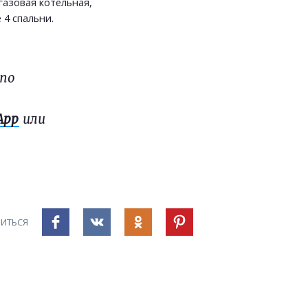
азовая котельная,
 4 спальни.
 по
App
или
ИТЬСЯ