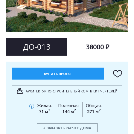
Согласен на
Согласен на
обработку персональных данных
обработку персональных данных
This site is protected by reCAPTCHA and the Google
Privacy Policy
and
Terms of Service
apply.
ОТПРАВИТЬ
ОТПРАВИТЬ
ДО-013
38000 ₽
КУПИТЬ ПРОЕКТ
АРХИТЕКТУРНО-СТРОИТЕЛЬНЫЙ КОМПЛЕКТ ЧЕРТЕЖЕЙ
Жилая:
Полезная:
Общая:
i
2
2
2
71 м
144 м
271 м
ЗАКАЗАТЬ РАСЧЕТ ДОМА