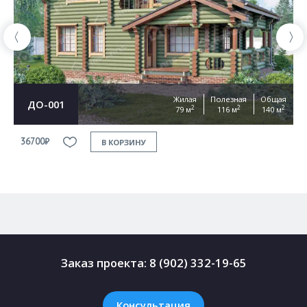
Жилая
Полезная
Общая
ДО-001
2
2
2
79 м
116 м
140 м
36700₽
3
В КОРЗИНУ
Заказ проекта:
8 (902) 332-19-65
Консультация