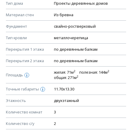
Смотрите советы по выбору материала в нашем
блоге
.
Тип дома
Проекты деревянных домов
КОНСТРУКТИВНЫЕ РЕШЕНИЯ (КР)
Материал стен
Из бревна
Ведомость рабочих чертежей основного комплекта КР
Фундамент
свайно-ростверковый
План фундамента
Тип кровли
металлочерепица
Устройство фундамента, спецификация материалов
фундамента
Перекрытия 1 этажа
по деревянным балкам
Планы перекрытий этажей, спецификация элементов
Перекрытия 2 этажа
по деревянным балкам
Устройство перекрытий
2
2
жилая: 71м
полезная: 144м
Устройство стен
Площадь
i
2
общая: 271м
Спецификация материалов стен
Точные габариты
11.70х13.30
i
Схема расположения лаг чердака (если есть)
Схема расположения элементов стропил
Этажность
двухэтажный
Спецификация элементов стропил
Количество комнат
3
Устройство стропильной системы
Количество с/у
2
Узлы устройства кровли