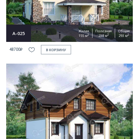
Жилая
Полезная
Общая
А-025
2
2
2
155 м
238 м
293 м
48700₽
В КОРЗИНУ