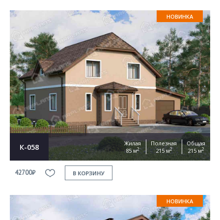
НОВИНКА
Жилая
Полезная
Общая
К-058
2
2
2
85 м
215 м
215 м
42700₽
В КОРЗИНУ
НОВИНКА