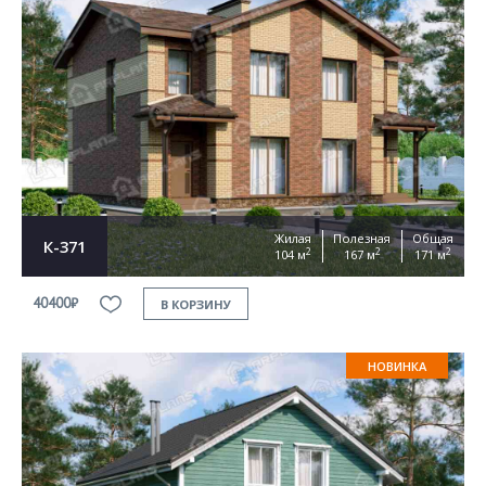
Жилая
Полезная
Общая
К-371
2
2
2
104 м
167 м
171 м
40400₽
В КОРЗИНУ
НОВИНКА