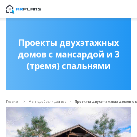
Продолжить покупки
ОФОРМИТЬ ЗАКА
Проекты двухэтажных
домов с мансардой и 3
(тремя) спальнями
Главная
Мы подобрали для вас
Проекты двухэтажных домов с м
Прикрепить файл