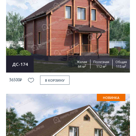
Жилая
Полезная
Общая
ДС-174
2
2
2
64 м
112 м
115 м
36500₽
В КОРЗИНУ
НОВИНКА