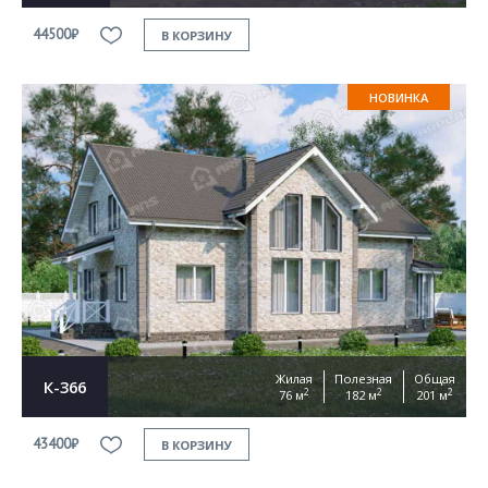
44500₽
В КОРЗИНУ
НОВИНКА
Жилая
Полезная
Общая
К-366
2
2
2
76 м
182 м
201 м
43400₽
В КОРЗИНУ