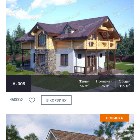
Жилая
Полезная
Общая
А-008
2
2
2
56 м
126 м
199 м
46000₽
В КОРЗИНУ
НОВИНКА