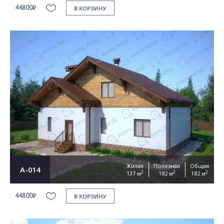
44800₽
В КОРЗИНУ
Жилая
Полезная
Общая
А-014
2
2
2
137 м
182 м
182 м
44800₽
В КОРЗИНУ