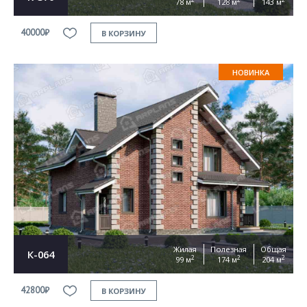
78 м
128 м
143 м
40000₽
В КОРЗИНУ
НОВИНКА
Жилая
Полезная
Общая
К-064
2
2
2
99 м
174 м
204 м
42800₽
В КОРЗИНУ