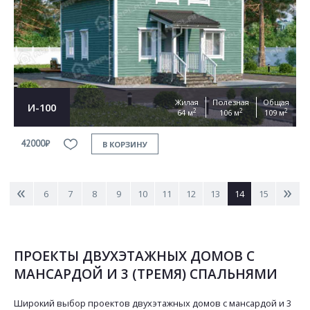
Жилая
Полезная
Общая
И-100
2
2
2
64 м
106 м
109 м
42000₽
В КОРЗИНУ
<
>
6
7
8
9
10
11
12
13
14
15
ПРОЕКТЫ ДВУХЭТАЖНЫХ ДОМОВ С
МАНСАРДОЙ И 3 (ТРЕМЯ) СПАЛЬНЯМИ
Широкий выбор проектов двухэтажных домов с мансардой и 3