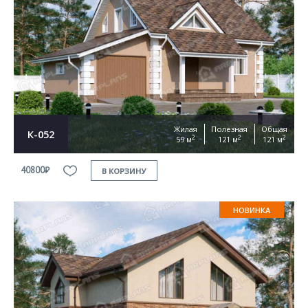
Жилая
Полезная
Общая
К-052
2
2
2
59 м
121 м
121 м
40800₽
В КОРЗИНУ
НОВИНКА