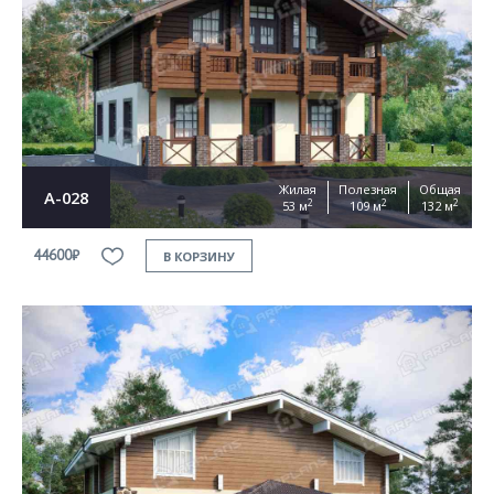
Согласен на
обработку персональных данных
This site is protected by reCAPTCHA and the Google
Privacy Policy
and
Terms of Service
apply
ОТПРАВИТЬ
Жилая
Полезная
Общая
А-028
2
2
2
53 м
109 м
132 м
44600₽
В КОРЗИНУ