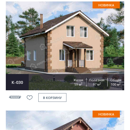
НОВИНКА
Жилая
Полезная
Общая
К-030
2
2
2
59 м
97 м
100 м
40000₽
В КОРЗИНУ
НОВИНКА