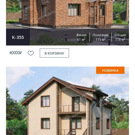
Жилая
Полезная
Общая
К-355
2
2
2
61 м
115 м
118 м
40000₽
В КОРЗИНУ
НОВИНКА