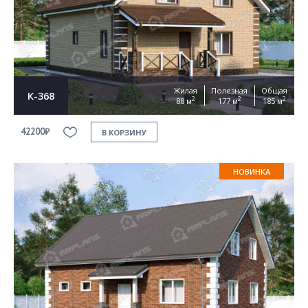
Жилая
Полезная
Общая
К-368
2
2
2
88 м
177 м
185 м
42200₽
В КОРЗИНУ
НОВИНКА