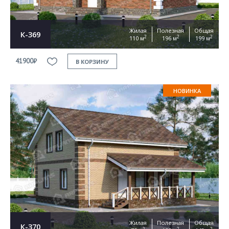
Жилая
Полезная
Общая
К-369
2
2
2
110 м
196 м
199 м
41900₽
В КОРЗИНУ
НОВИНКА
Жилая
Полезная
Общая
К-370
2
2
2