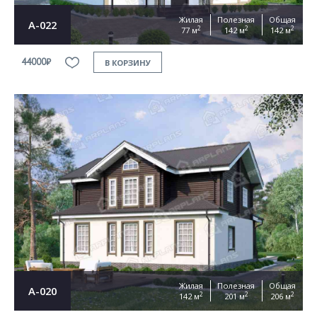
Жилая
Полезная
Общая
А-022
2
2
2
77 м
142 м
142 м
44000₽
В КОРЗИНУ
Жилая
Полезная
Общая
А-020
2
2
2
142 м
201 м
206 м