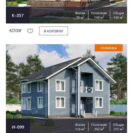
Жилая
Полезная
Общая
К-357
2
2
2
78 м
148 м
163 м
42300₽
В КОРЗИНУ
НОВИНКА
Жилая
Полезная
Общая
И-099
2
2
2
116 м
202 м
213 м