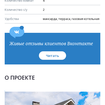
Количество комнат
4
Узлы устройства кровли
План кровли
Количество с/у
2
Удобства
мансарда, терраса, газовая котельная
Живые отзывы клиентов Вконтакте
Читать
О ПРОЕКТЕ