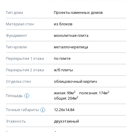
Мы не учитываем стоимость доставки материалов.
Спецификация дверей
Смотрите советы по выбору материала в нашем
блоге
.
Тип дома
Проекты каменных домов
КОНСТРУКТИВНЫЕ РЕШЕНИЯ (КР)
Материал стен
из блоков
Ведомость рабочих чертежей основного комплекта КР
Фундамент
монолитная плита
План фундамента
Тип кровли
металлочерепица
Устройство фундамента, спецификация материалов
фундамента
Перекрытия 1 этажа
по плите
Планы перекрытий этажей, спецификация элементов
Перекрытия 2 этажа
ж/б плиты
Устройство перекрытий
Отделка стен
облицовочный кирпич
Устройство стен
Спецификация материалов стен
2
2
жилая: 99м
полезная: 174м
Площадь
i
2
общая: 204м
Схема расположения лаг чердака (если есть)
Схема расположения элементов стропил
Точные габариты
12.26х14.84
i
Спецификация элементов стропил
Этажность
двухэтажный
Устройство стропильной системы