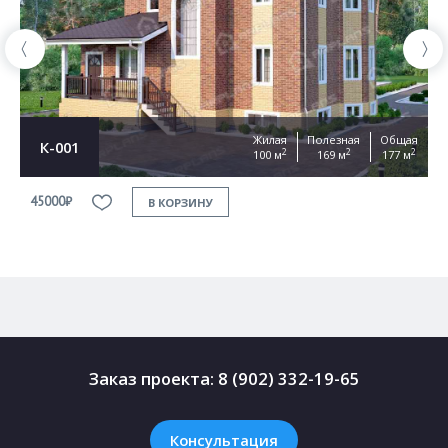
Жилая
Полезная
Общая
К-001
2
2
2
100 м
169 м
177 м
45000₽
4
В КОРЗИНУ
Заказ проекта:
8 (902) 332-19-65
Консультация