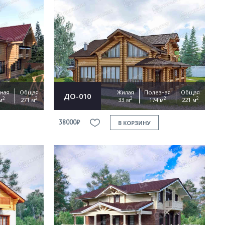
ная
Общая
Жилая
Полезная
Общая
ДО-010
2
2
2
2
2
м
271 м
33 м
174 м
221 м
38000₽
В КОРЗИНУ