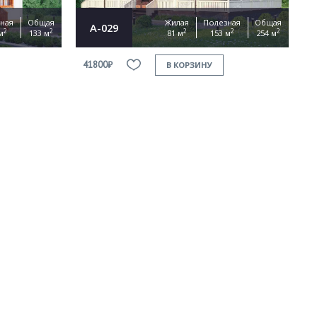
ная
Общая
Жилая
Полезная
Общая
А-029
2
2
2
2
2
м
133 м
81 м
153 м
254 м
41800₽
В КОРЗИНУ