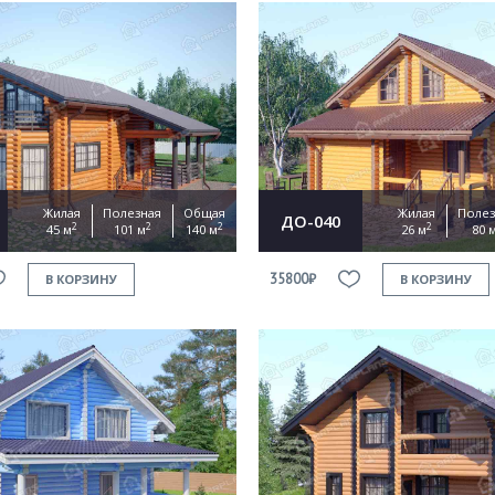
Жилая
Полезная
Общая
Жилая
Полез
ДО-040
2
2
2
2
45 м
101 м
140 м
26 м
80 
35800₽
В КОРЗИНУ
В КОРЗИНУ