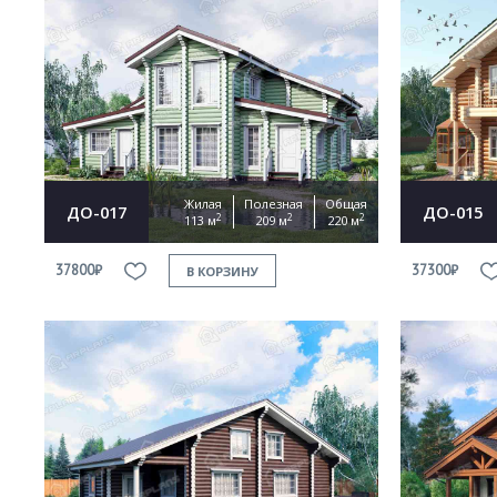
Жилая
Полезная
Общая
ДО-017
ДО-015
2
2
2
113 м
209 м
220 м
37800₽
37300₽
В КОРЗИНУ