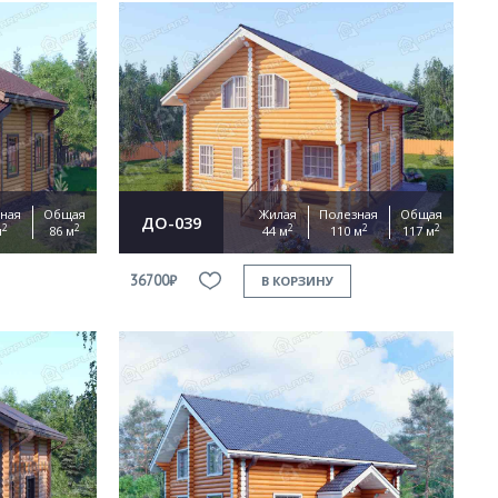
ная
Общая
Жилая
Полезная
Общая
ДО-039
2
2
2
2
2
м
86 м
44 м
110 м
117 м
36700₽
В КОРЗИНУ