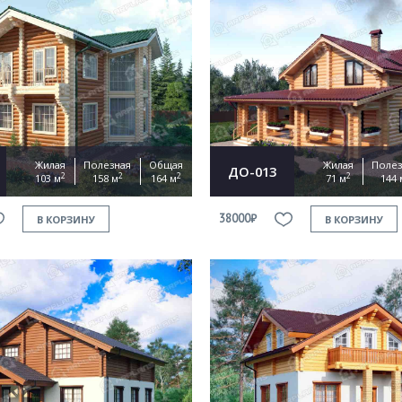
Продолжить покупки
ОФОРМИТЬ ЗАКАЗ
Жилая
Полезная
Общая
Жилая
Полез
ДО-013
2
2
2
2
103 м
158 м
164 м
71 м
144 
Прикрепить файл
38000₽
В КОРЗИНУ
В КОРЗИНУ
Согласен на
обработку персональных данных
This site is protected by reCAPTCHA and the Google
Privacy Policy
and
Terms of Service
apply.
ОТПРАВИТЬ