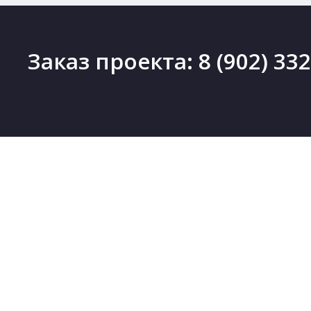
Заказ проекта:
8 (902) 33
ПРОЕКТЫ
Проекты деревянных домов
Новинки
Проекты каменных домов
Скидки
Проекты каркасных домов
Бесплатные проекты
Проекты комбинированных домов
Коллекции
Проекты бань