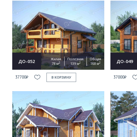
Жилая
Полезная
Общая
ДО-052
ДО-049
2
2
2
78 м
139 м
168 м
37700₽
37000₽
В КОРЗИНУ