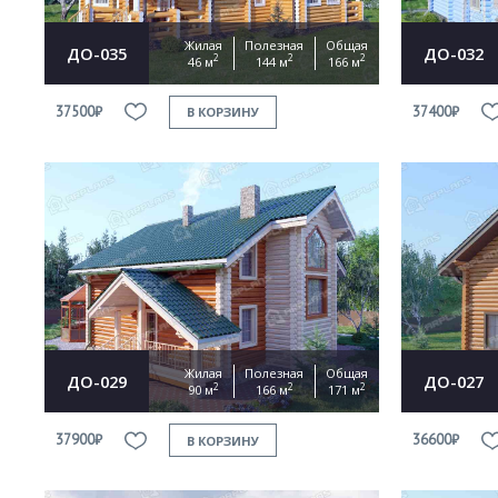
Жилая
Полезная
Общая
ДО-035
ДО-032
2
2
2
46 м
144 м
166 м
37500₽
37400₽
В КОРЗИНУ
Жилая
Полезная
Общая
ДО-029
ДО-027
2
2
2
90 м
166 м
171 м
37900₽
36600₽
В КОРЗИНУ