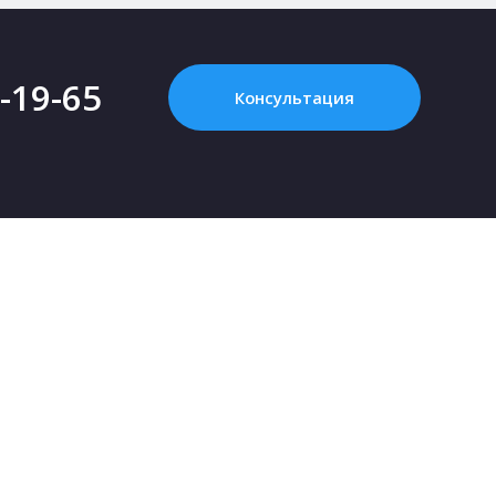
2-19-65
Консультация
ПРОЕКТИРОВАНИЕ
ARPLANS
Картинка с интернета - это НЕ проект, или
Все конта
Что такое «проект дома»?
О компан
Зачем нужен проект дома?
Клуб парт
Как купить проект?
Коттеджны
Сколько стоит проект частного дома?
Сотруднич
Как выбрать участок для строительства
Блог
дома
Политика 