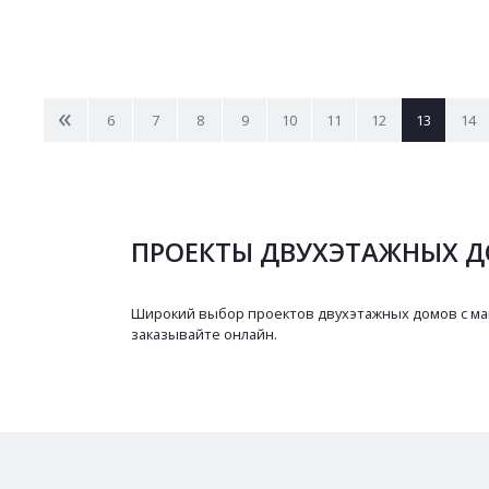
<
6
7
8
9
10
11
12
13
14
ПРОЕКТЫ ДВУХЭТАЖНЫХ Д
Широкий выбор проектов двухэтажных домов с ман
заказывайте онлайн.