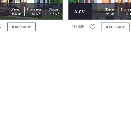
Жилая
Полезная
Общая
Жилая
Полез
А-031
2
2
2
2
108 м
187 м
213 м
53 м
104 
43700₽
В КОРЗИНУ
В КОРЗИНУ