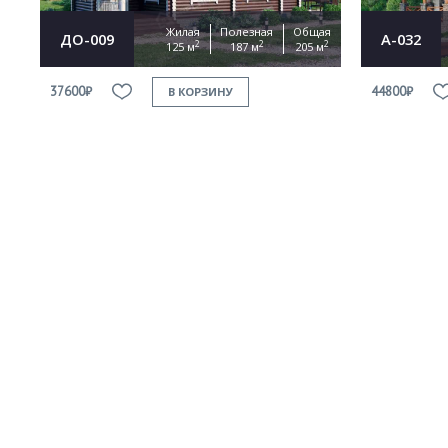
Жилая
Полезная
Общая
ДО-009
А-032
2
2
2
125 м
187 м
205 м
37600₽
44800₽
В КОРЗИНУ