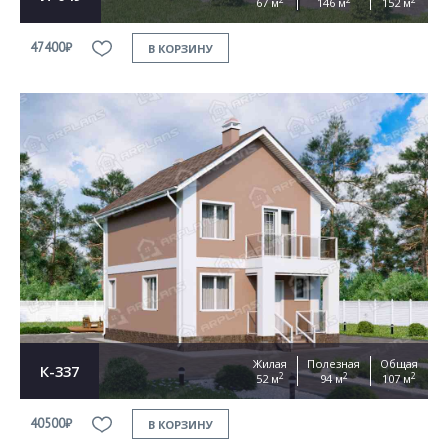
67 м
146 м
152 м
47400₽
В КОРЗИНУ
Жилая
Полезная
Общая
К-337
2
2
2
52 м
94 м
107 м
40500₽
В КОРЗИНУ