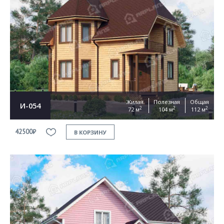
Жилая
Полезная
Общая
И-054
2
2
2
72 м
104 м
112 м
42500₽
В КОРЗИНУ