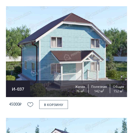
Жилая
Полезная
Общая
И-037
2
2
2
76 м
142 м
152 м
45000₽
В КОРЗИНУ