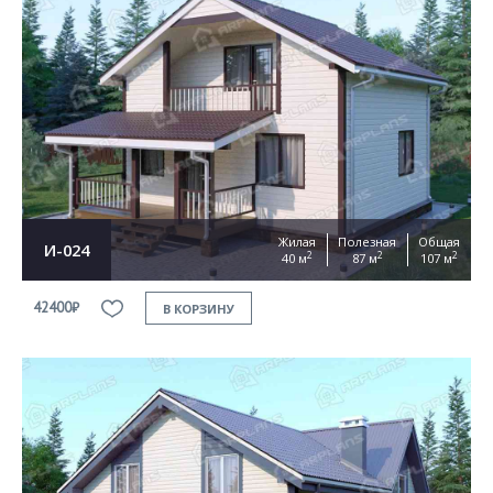
Жилая
Полезная
Общая
И-024
2
2
2
40 м
87 м
107 м
42400₽
В КОРЗИНУ