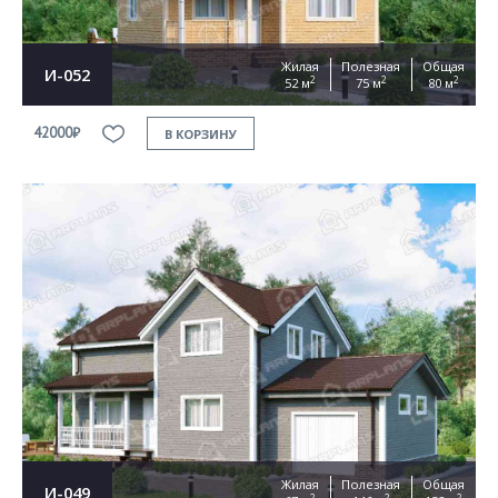
Жилая
Полезная
Общая
И-052
2
2
2
52 м
75 м
80 м
42000₽
В КОРЗИНУ
Жилая
Полезная
Общая
И-049
2
2
2