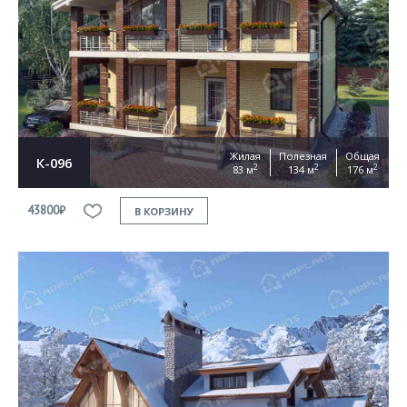
Согласен на
обработку персональных данных
This site is protected by reCAPTCHA and the Google
Privacy Policy
and
Terms of Service
apply
ОТПРАВИТЬ
Жилая
Полезная
Общая
К-096
2
2
2
83 м
134 м
176 м
43800₽
В КОРЗИНУ