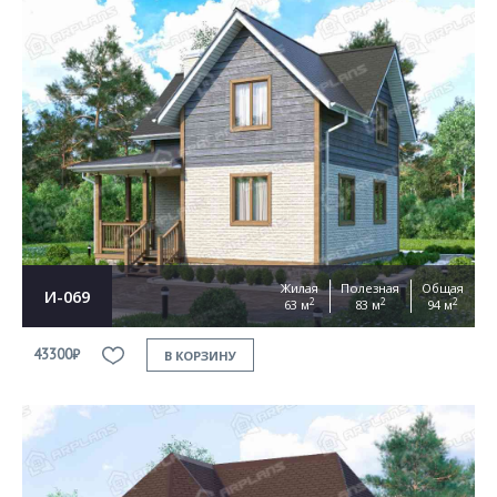
Жилая
Полезная
Общая
И-069
2
2
2
63 м
83 м
94 м
43300₽
В КОРЗИНУ