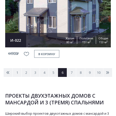
Жилая
Полезная
Общая
И-022
2
2
2
80 м
151 м
153 м
44900₽
В КОРЗИНУ
<
>
1
2
3
4
5
6
7
8
9
10
ПРОЕКТЫ ДВУХЭТАЖНЫХ ДОМОВ С
МАНСАРДОЙ И 3 (ТРЕМЯ) СПАЛЬНЯМИ
Широкий выбор проектов двухэтажных домов с мансардой и 3