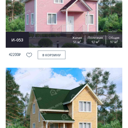
Жилая
Полезная
Общая
И-053
2
2
2
51 м
92 м
97 м
42200₽
В КОРЗИНУ