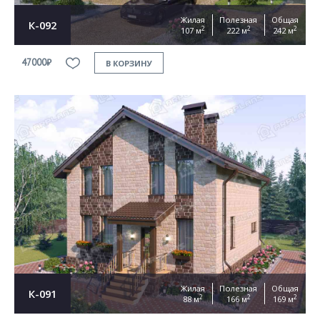
Жилая
Полезная
Общая
К-092
2
2
2
107 м
222 м
242 м
47000₽
В КОРЗИНУ
Жилая
Полезная
Общая
К-091
2
2
2
88 м
166 м
169 м