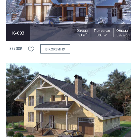
Жилая
Полезная
Общая
К-093
2
2
2
93 м
303 м
399 м
57700₽
В КОРЗИНУ