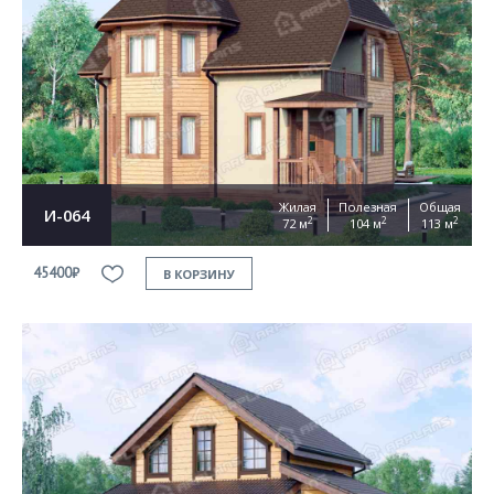
Жилая
Полезная
Общая
И-064
2
2
2
72 м
104 м
113 м
45400₽
В КОРЗИНУ