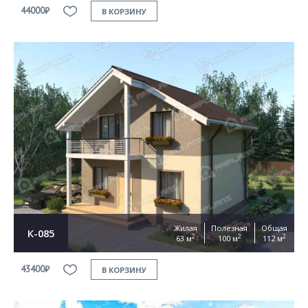
44000₽
В КОРЗИНУ
Жилая
Полезная
Общая
К-085
2
2
2
63 м
100 м
112 м
43400₽
В КОРЗИНУ