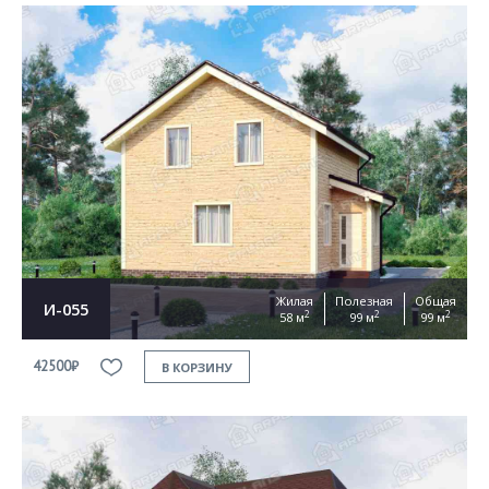
Жилая
Полезная
Общая
И-055
2
2
2
58 м
99 м
99 м
42500₽
В КОРЗИНУ