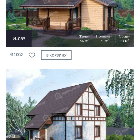
Жилая
Полезная
Общая
И-063
2
2
2
56 м
71 м
83 м
41100₽
В КОРЗИНУ