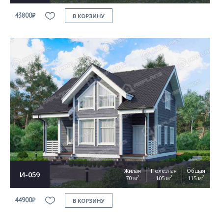
43800₽
В КОРЗИНУ
Жилая
Полезная
Общая
И-059
2
2
2
70 м
105 м
115 м
44900₽
В КОРЗИНУ