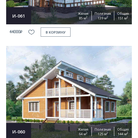
Жилая
Полезная
Общая
И-061
2
2
2
85 м
139 м
151 м
44000₽
В КОРЗИНУ
Жилая
Полезная
Общая
И-060
2
2
2
64 м
125 м
144 м