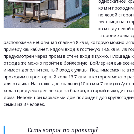
односкатной к
ОТПРАВИТЬ
кв м и проходим
ОТПРАВИТЬ
по левой сторо
лестница на втор
кв м с душевой 
стороне холла с
расположена небольшая спальня 8 кв м, которую можно исп
примеру как кабинет. Рядом вход в гостиную 14.8 кв м. Из г
предусмотрен через проём в стене вход в кухню. Площадь ку
отсюда же можно пройти в бойлерную. Бойлерная вынесена
и имеет дополнительный вход с улицы. Поднимаемся на вт
проходим в просторный холл 13.7 кв м, в котором можно р
для отдыха. На этаже две спальни (10 кв м и 7 кв м) и с/у с ва
холла предусмотрен выход на балкон, который выходит на
дома. Небольшой каркасный дом подойдёт для круглогоди
семьи из 3 человек.
Есть вопрос по проекту?