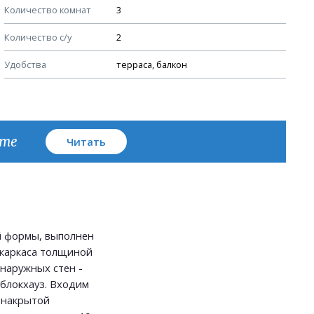
Количество комнат
3
Узлы устройства кровли
Количество с/у
2
План кровли
Удобства
терраса, балкон
кте
Читать
й формы, выполнен
 каркаса толщиной
 наружных стен -
блокхауз. Входим
 накрытой