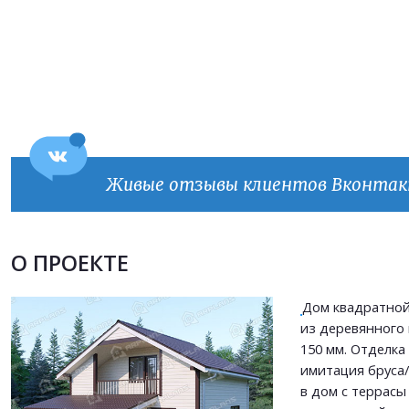
Живые отзывы клиентов Вконта
Продолжить покупки
ОФОРМИТЬ ЗАКАЗ
О ПРОЕКТЕ
Прикрепить файл
Дом квадратно
Прикрепить файл
из деревянного
Согласен на
обработку персональных данных
150 мм. Отделка
Согласен на
обработку персональных данных
This site is protected by reCAPTCHA and the Google
Privacy Policy
and
Terms of Service
имитация бруса/
apply.
в дом с террасы