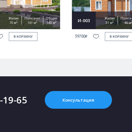
Жилая
Полезная
Общая
Жилая
Полез
И-003
2
2
2
2
70 м
161 м
183 м
31 м
46 м
39700₽
В КОРЗИНУ
В КОРЗИНУ
2-19-65
Консультация