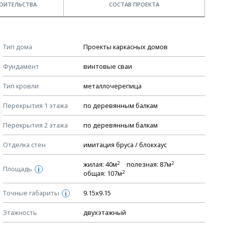
ОИТЕЛЬСТВА
СОСТАВ ПРОЕКТА
Примечания
КОНСТРУКТИВНЫЕ РЕШЕНИЯ (КР)
Тип дома
Проекты каркасных домов
Ведомость рабочих чертежей основного комплекта КР
Стоимость строительства дома — ориентировочная!
Фундамент
винтовые сваи
Для более детального расчета стоимости
План фундамента
строительства необходима разработка сметы, согласно
Тип кровли
металлочерепица
Устройство фундамента, спецификация материалов
стоимости материалов в вашем регионе
фундамента
Перекрытия 1 этажа
по деревянным балкам
Мы не учитываем стоимость доставки материалов.
Планы перекрытий этажей, спецификация элементов
Перекрытия 2 этажа
по деревянным балкам
Смотрите советы по выбору материала в нашем
блоге
.
Устройство перекрытий
Отделка стен
имитация бруса / блокхаус
Устройство стен
Спецификация материалов стен
2
2
жилая: 40м
полезная: 87м
Площадь
i
2
общая: 107м
Схема расположения лаг чердака (если есть)
Точные габариты
Схема расположения элементов стропил
9.15х9.15
i
Спецификация элементов стропил
Этажность
двухэтажный
Устройство стропильной системы