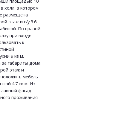
рыши площадью 10
 в холл, в котором
не размещена
ой этаж и с/у 3.6
кабиной. По правой
разу при входе
ользовать к
остиной
хни 9 кв м,
 за габариты дома
орой этаж и
асположить мебель
нной 4.7 кв м. Из
 главный фасад
чного проживания