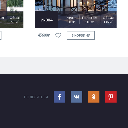
ная
Общая
Жилая
Полезная
Общая
И-004
2
2
2
2
2
53 м
58 м
116 м
136 м
43600₽
В КОРЗИНУ
ПОДЕЛИТЬСЯ