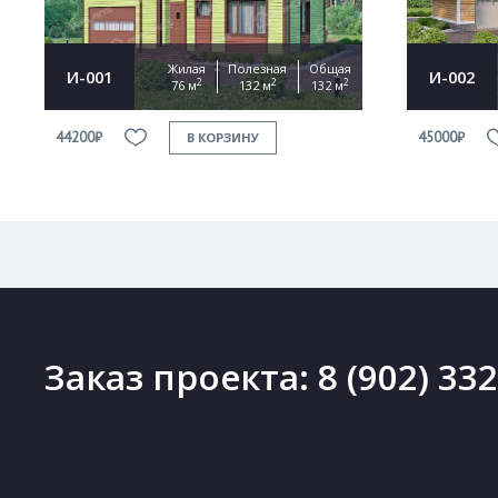
Жилая
Полезная
Общая
И-001
И-002
2
2
2
76 м
132 м
132 м
44200₽
45000₽
В КОРЗИНУ
Заказ проекта:
8 (902) 33