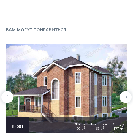
ВАМ МОГУТ ПОНРАВИТЬСЯ
Жилая
Полезная
Общая
К-001
2
2
2
100 м
169 м
177 м