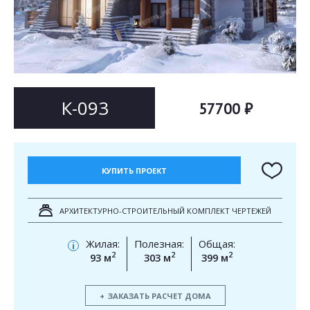
Согласен на
Согласен на
обработку персональных данных
обработку персональных данных
This site is protected by reCAPTCHA and the Google
Privacy Policy
and
Terms of Service
apply.
ОТПРАВИТЬ
ОТПРАВИТЬ
К-093
57700 ₽
КУПИТЬ ПРОЕКТ
АРХИТЕКТУРНО-СТРОИТЕЛЬНЫЙ КОМПЛЕКТ ЧЕРТЕЖЕЙ
Жилая:
Полезная:
Общая:
i
2
2
2
93 м
303 м
399 м
ЗАКАЗАТЬ РАСЧЕТ ДОМА