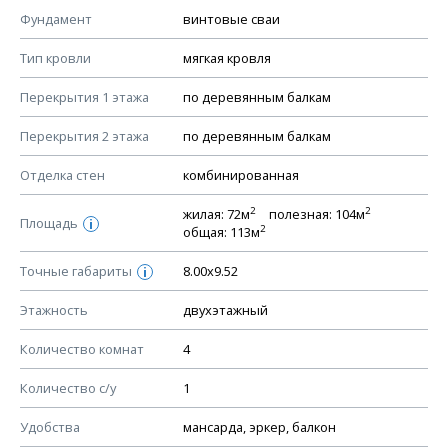
КОНСТРУКТИВНЫЕ РЕШЕНИЯ (КР)
Фундамент
винтовые сваи
Ведомость рабочих чертежей основного комплекта КР
Тип кровли
мягкая кровля
План фундамента
Перекрытия 1 этажа
по деревянным балкам
Устройство фундамента, спецификация материалов
фундамента
Перекрытия 2 этажа
по деревянным балкам
Планы перекрытий этажей, спецификация элементов
Отделка стен
комбинированная
Устройство перекрытий
2
2
жилая: 72м
полезная: 104м
Устройство стен
Площадь
i
2
общая: 113м
Спецификация материалов стен
Точные габариты
8.00х9.52
i
Схема расположения лаг чердака (если есть)
Схема расположения элементов стропил
Этажность
двухэтажный
Спецификация элементов стропил
Количество комнат
4
Устройство стропильной системы
Количество с/у
1
Узлы устройства кровли
План кровли
Удобства
мансарда, эркер, балкон