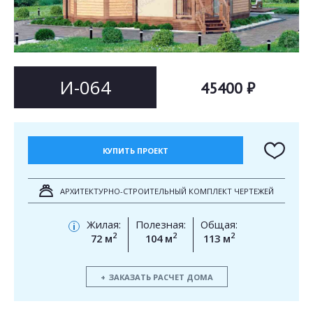
Согласен на
Согласен на
обработку персональных данных
обработку персональных данных
This site is protected by reCAPTCHA and the Google
Privacy Policy
and
Terms of Service
apply.
ОТПРАВИТЬ
И-064
45400 ₽
ОТПРАВИТЬ
КУПИТЬ ПРОЕКТ
АРХИТЕКТУРНО-СТРОИТЕЛЬНЫЙ КОМПЛЕКТ ЧЕРТЕЖЕЙ
Жилая:
Полезная:
Общая:
i
2
2
2
72 м
104 м
113 м
ЗАКАЗАТЬ РАСЧЕТ ДОМА