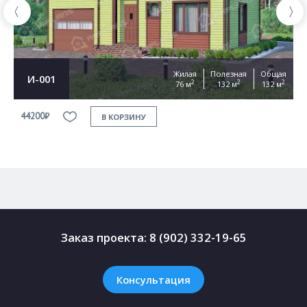
Жилая
Полезная
Общая
И-001
2
2
2
76 м
132 м
132 м
44200₽
4
В КОРЗИНУ
Заказ проекта:
8 (902) 332-19-65
Консультация