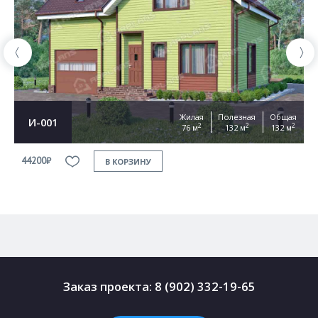
Жилая
Полезная
Общая
И-001
2
2
2
76 м
132 м
132 м
44200₽
4
В КОРЗИНУ
Заказ проекта:
8 (902) 332-19-65