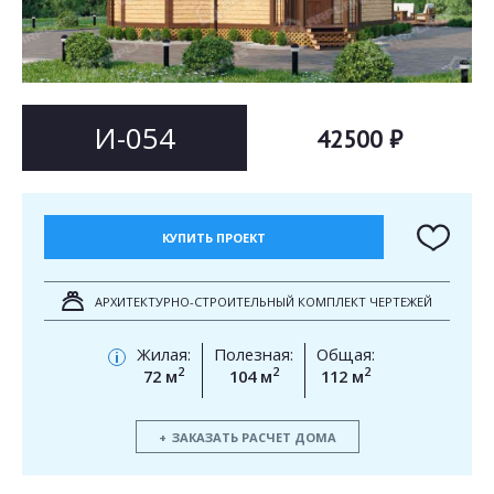
Согласен на
Согласен на
обработку персональных данных
обработку персональных данных
This site is protected by reCAPTCHA and the Google
Privacy Policy
and
Terms of Service
apply.
ОТПРАВИТЬ
И-054
42500 ₽
ОТПРАВИТЬ
КУПИТЬ ПРОЕКТ
АРХИТЕКТУРНО-СТРОИТЕЛЬНЫЙ КОМПЛЕКТ ЧЕРТЕЖЕЙ
Жилая:
Полезная:
Общая:
i
2
2
2
72 м
104 м
112 м
ЗАКАЗАТЬ РАСЧЕТ ДОМА