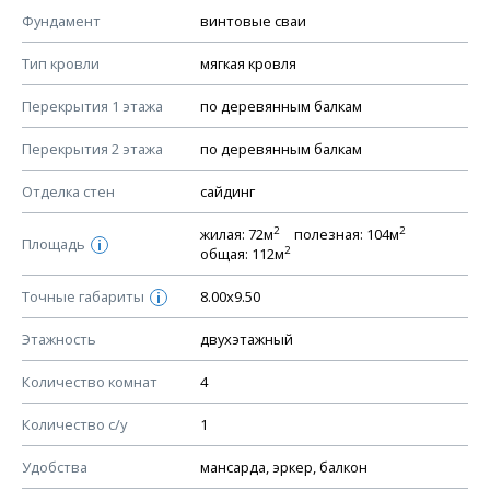
КОНСТРУКТИВНЫЕ РЕШЕНИЯ (КР)
Фундамент
винтовые сваи
Ведомость рабочих чертежей основного комплекта КР
Тип кровли
мягкая кровля
План фундамента
Перекрытия 1 этажа
по деревянным балкам
Устройство фундамента, спецификация материалов
фундамента
Перекрытия 2 этажа
по деревянным балкам
Планы перекрытий этажей, спецификация элементов
Отделка стен
сайдинг
Устройство перекрытий
2
2
жилая: 72м
полезная: 104м
Устройство стен
Площадь
i
2
общая: 112м
Спецификация материалов стен
Точные габариты
8.00х9.50
i
Схема расположения лаг чердака (если есть)
Схема расположения элементов стропил
Этажность
двухэтажный
Спецификация элементов стропил
Количество комнат
4
Устройство стропильной системы
Количество с/у
1
Узлы устройства кровли
План кровли
Удобства
мансарда, эркер, балкон