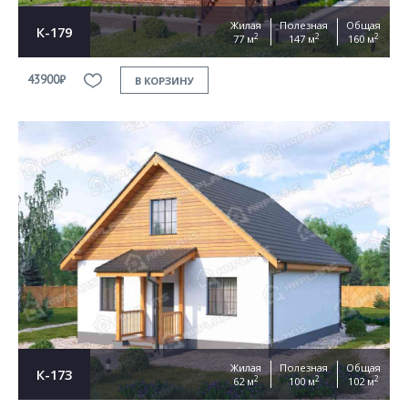
Жилая
Полезная
Общая
К-179
2
2
2
77 м
147 м
160 м
43900₽
В КОРЗИНУ
Жилая
Полезная
Общая
К-173
2
2
2
62 м
100 м
102 м