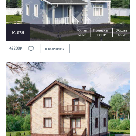
Жилая
Полезная
Общая
К-036
2
2
2
64 м
133 м
146 м
42200₽
В КОРЗИНУ