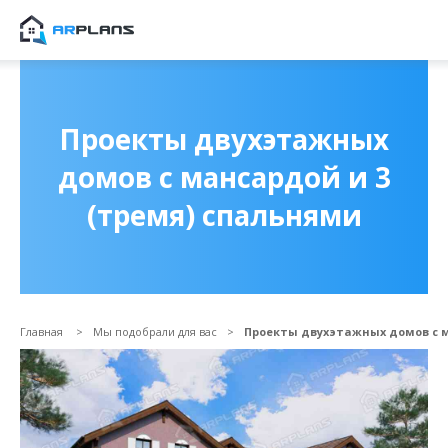
Продолжить покупки
ОФОРМИТЬ ЗАКА
Проекты двухэтажных
домов с мансардой и 3
(тремя) спальнями
Главная
Мы подобрали для вас
Проекты двухэтажных домов с м
Прикрепить файл