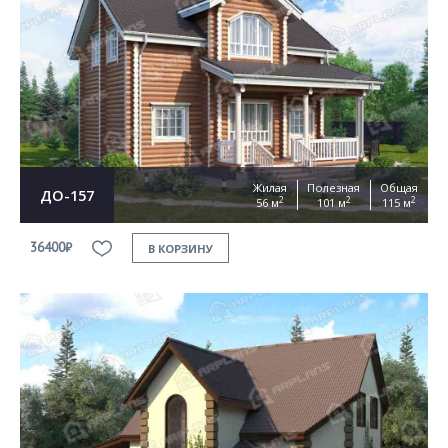
Жилая
Полезная
Общая
ДО-157
2
2
2
56 м
101 м
115 м
36400₽
В КОРЗИНУ