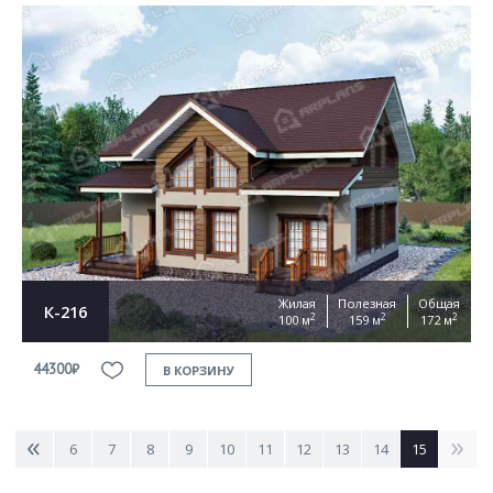
Жилая
Полезная
Общая
К-216
2
2
2
100 м
159 м
172 м
44300₽
В КОРЗИНУ
<
>
6
7
8
9
10
11
12
13
14
15