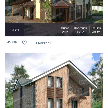
Жилая
Полезная
Общая
К-081
2
2
2
96 м
213 м
213 м
45000₽
В КОРЗИНУ