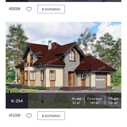
40000₽
В КОРЗИНУ
Жилая
Полезная
Общая
К-254
2
2
2
87 м
141 м
156 м
43500₽
В КОРЗИНУ