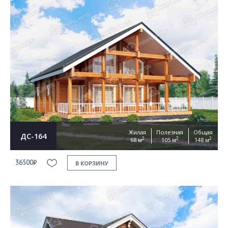
Жилая
Полезная
Общая
ДС-164
2
2
2
68 м
105 м
148 м
36500₽
В КОРЗИНУ