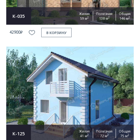
Жилая
Полезная
Общая
К-035
2
2
2
59 м
138 м
146 м
42900₽
В КОРЗИНУ
Жилая
Полезная
Общая
К-125
2
2
2
41 м
72 м
75 м