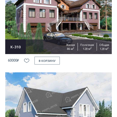
Согласен на
обработку персональных данных
This site is protected by reCAPTCHA and the Google
Privacy Policy
and
Terms of Service
apply
ОТПРАВИТЬ
Жилая
Полезная
Общая
К-310
2
2
2
86 м
128 м
128 м
60000₽
В КОРЗИНУ