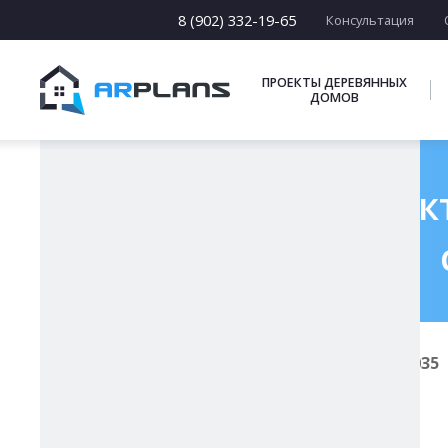
15 х [15-23]
16 х [16-20]
8 (902) 332-19-65
Консультация
17 х [17-22]
ПОДБОРКИ
ПРОЕКТЫ ДЕРЕВЯННЫХ
ДОМОВ
Готовый проект
Главная
Проекты каменных домов
К-035