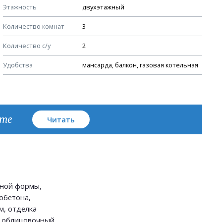
Этажность
двухэтажный
Узлы устройства кровли
Количество комнат
3
План кровли
Количество с/у
2
Удобства
мансарда, балкон, газовая котельная
кте
Читать
ьной формы,
обетона,
м, отделка
- облицовочный