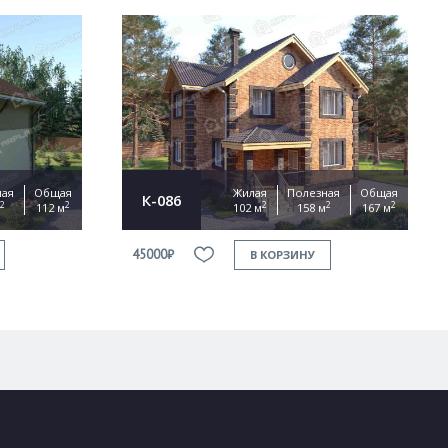
ная
Общая
Жилая
Полезная
Общая
К-086
2
2
2
2
2
112 м
102 м
158 м
167 м
45000₽
В КОРЗИНУ