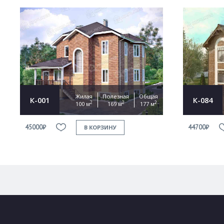
Жилая
Полезная
Общая
К-001
К-084
2
2
2
100 м
169 м
177 м
45000₽
44700₽
В КОРЗИНУ