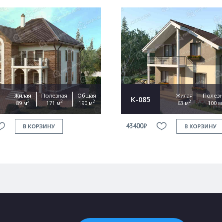
Жилая
Полезная
Общая
Жилая
Полез
К-085
2
2
2
2
89 м
171 м
190 м
63 м
100 м
43400₽
В КОРЗИНУ
В КОРЗИНУ