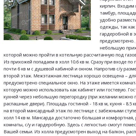
This site is protected by reCAPTCHA and the Google
Privacy Policy
and
Terms of Service
кирпич. Входим 
apply.
тамбур, площадь
удобно размест
ОТПРАВИТЬ
одежды, так как
ОТПРАВИТЬ
гардеробной в э
предусмотрено.
небольшую прихо
которой можно пройти в котельную рассчитанную под газо
Из прихожей попадаем в холл 10.6 кв м. Сразу при входе по п
почти 6 кв м с душевой кабиной и окном. Напротив с/у раз
второй этаж. Межэтажная лестница хорошо освещена – для
предусмотрено специальное окно. На этаже имеется комната 
которую можно использовать как кабинет или гостевую. Го
кухней через небольшую перегородку (при желании можно 
распашные двери). Площадь гостиной - 18 кв м, кухня - 8.5 
на второй мансардный этаж по лестнице с забежными ступ
холл 14 кв м. Мансарда достаточно большая и комфортная,
комнаты, с/у и гардеробную. Здесь с легкостью смогут поме
Вашей семьи. Из холла предусмотрен выход на балкон, ра