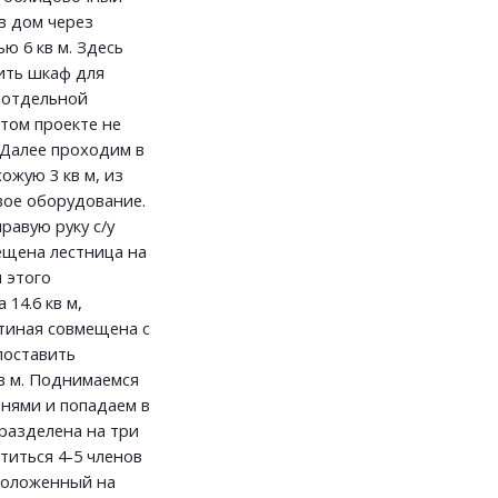
в дом через
ю 6 кв м. Здесь
ить шкаф для
 отдельной
том проекте не
 Далее проходим в
жую 3 кв м, из
вое оборудование.
равую руку с/у
мещена лестница на
 этого
14.6 кв м,
стиная совмещена с
поставить
кв м. Поднимаемся
енями и попадаем в
 разделена на три
ститься 4-5 членов
сположенный на