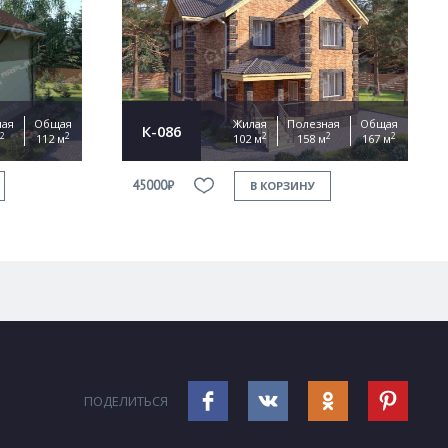
ная
Общая
Жилая
Полезная
Общая
К-086
2
2
2
2
2
112 м
102 м
158 м
167 м
45000₽
В КОРЗИНУ
ПОДЕЛИТЬСЯ