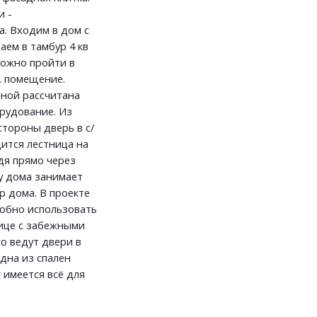
и -
. Входим в дом с
аем в тамбур 4 кв
можно пройти в
. помещение.
ной рассчитана
рудование. Из
стороны дверь в с/
дится лестница на
дя прямо через
ну дома занимает
р дома. В проекте
обно использовать
нице с забежными
го ведут двери в
Одна из спален
 имеется всё для