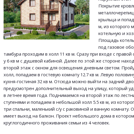
Покрытие кровл
металлочерепица
ОТПРАВИТЬ
крыльца и попад
ОТПРАВИТЬ
м, из которого 
котельную и хоз
Площадь котель
под газовое обо
тамбура проходим в холл 11 кв м. Сразу при входе с правой 
у 6 кв м с душевой кабиной. Далее по этой же стороне нахо
второй этаж с окном для освещения дневным светом. Прой
холл, попадаем в гостевую комнату 12.7 кв м. Левую полови
кухня-гостиная 32 кв м. Отсюда можно выйти на задний дво
предусмотрен дополнительный выход на улицу, который уд
в летнее время года. Поднимаемся на второй этаж по лест
ступенями и попадаем в небольшой холл 5.5 кв м, из которо
три спальни, маленький с/у с раковиной и ванную комнату. 
имеет выход на балкон. Проект небольшого дома в котором
круглогодичного проживания семьи из 4 человек.