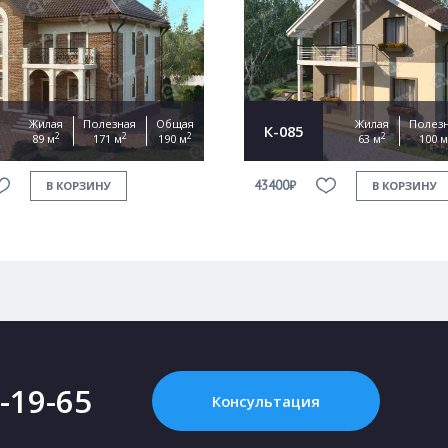
Жилая
Полезная
Общая
Жилая
Полез
К-085
2
2
2
2
89 м
171 м
190 м
63 м
100 м
43400₽
В КОРЗИНУ
В КОРЗИНУ
2-19-65
Консультация