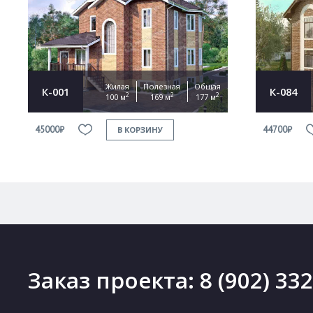
Жилая
Полезная
Общая
К-001
К-084
2
2
2
100 м
169 м
177 м
45000₽
44700₽
В КОРЗИНУ
Заказ проекта:
8 (902) 33