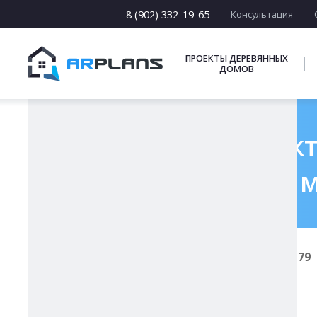
15 х [15-23]
16 х [16-20]
8 (902) 332-19-65
Консультация
17 х [17-22]
ПОДБОРКИ
ПРОЕКТЫ ДЕРЕВЯННЫХ
ДОМОВ
Готовый проект
м
Главная
Проекты каменных домов
К-179