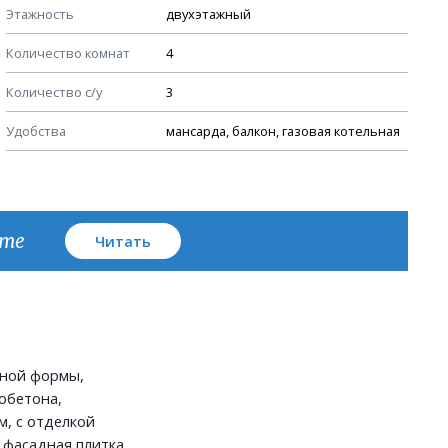
Этажность
двухэтажный
Узлы устройства кровли
Количество комнат
4
План кровли
Количество с/у
3
Удобства
мансарда, балкон, газовая котельная
кте
Читать
ьной формы,
обетона,
, с отделкой
 фасадная плитка.