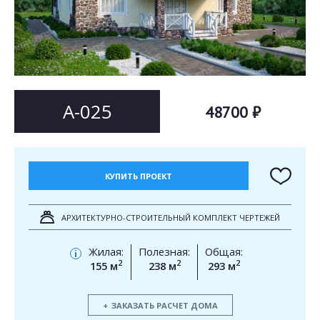
Согласен на
Согласен на
обработку персональных данных
обработку персональных данных
This site is protected by reCAPTCHA and the Google
Privacy Policy
and
Terms of Service
apply.
ОТПРАВИТЬ
ОТПРАВИТЬ
А-025
48700 ₽
КУПИТЬ ПРОЕКТ
АРХИТЕКТУРНО-СТРОИТЕЛЬНЫЙ КОМПЛЕКТ ЧЕРТЕЖЕЙ
Жилая:
Полезная:
Общая:
i
2
2
2
155 м
238 м
293 м
ЗАКАЗАТЬ РАСЧЕТ ДОМА