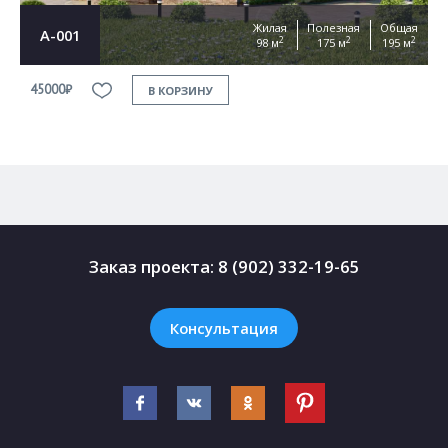
Жилая
Полезная
Общая
А-001
2
2
2
98 м
175 м
195 м
45000₽
4
В КОРЗИНУ
Заказ проекта:
8 (902) 332-19-65
Консультация