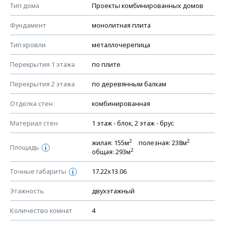
Тип дома
Проекты комбинированных домов
КОНСТРУКТИВНЫЕ РЕШЕНИЯ (КР)
Фундамент
монолитная плита
Ведомость рабочих чертежей основного комплекта КР
Тип кровли
металлочерепица
План фундамента
Перекрытия 1 этажа
по плите
Устройство фундамента, спецификация материалов
фундамента
Перекрытия 2 этажа
по деревянным балкам
Планы перекрытий этажей, спецификация элементов
Отделка стен
комбинированная
Устройство перекрытий
Материал стен
1 этаж - блок, 2 этаж - брус
Устройство стен
Спецификация материалов стен
2
2
жилая: 155м
полезная: 238м
Площадь
i
2
общая: 293м
Схема расположения лаг чердака (если есть)
Схема расположения элементов стропил
Точные габариты
17.22х13.06
i
Спецификация элементов стропил
Этажность
двухэтажный
Устройство стропильной системы
Количество комнат
4
Узлы устройства кровли