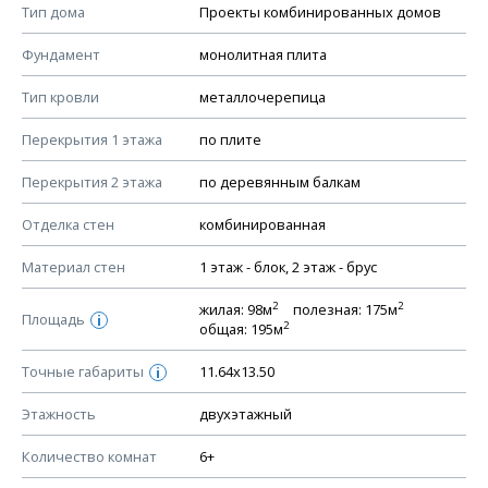
Тип дома
Проекты комбинированных домов
КОНСТРУКТИВНЫЕ РЕШЕНИЯ (КР)
Фундамент
монолитная плита
Ведомость рабочих чертежей основного комплекта КР
Тип кровли
металлочерепица
План фундамента
Перекрытия 1 этажа
по плите
Устройство фундамента, спецификация материалов
фундамента
Перекрытия 2 этажа
по деревянным балкам
Планы перекрытий этажей, спецификация элементов
Отделка стен
комбинированная
Устройство перекрытий
Материал стен
1 этаж - блок, 2 этаж - брус
Устройство стен
Спецификация материалов стен
2
2
жилая: 98м
полезная: 175м
Площадь
i
2
общая: 195м
Схема расположения лаг чердака (если есть)
Схема расположения элементов стропил
Точные габариты
11.64х13.50
i
Спецификация элементов стропил
Этажность
двухэтажный
Устройство стропильной системы
Количество комнат
6+
Узлы устройства кровли