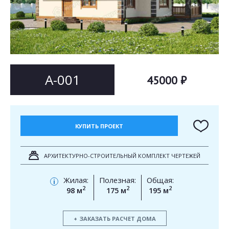
Согласен на
Согласен на
обработку персональных данных
обработку персональных данных
This site is protected by reCAPTCHA and the Google
Privacy Policy
and
Terms of Service
apply.
ОТПРАВИТЬ
ОТПРАВИТЬ
А-001
45000 ₽
КУПИТЬ ПРОЕКТ
АРХИТЕКТУРНО-СТРОИТЕЛЬНЫЙ КОМПЛЕКТ ЧЕРТЕЖЕЙ
Жилая:
Полезная:
Общая:
i
2
2
2
98 м
175 м
195 м
ЗАКАЗАТЬ РАСЧЕТ ДОМА