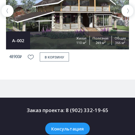
Жилая
Полезная
Общая
А-002
2
2
2
110 м
249 м
366 м
48900₽
4
В КОРЗИНУ
Заказ проекта:
8 (902) 332-19-65
Консультация