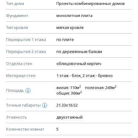
Тип дома
Проекты комбинированных домов
КОНСТРУКТИВНЫЕ РЕШЕНИЯ (КР)
Фундамент
монолитная плита
Ведомость рабочих чертежей основного комплекта КР
Тип кровли
мягкая кровля
План фундамента
Перекрытия 1 этажа
по плите
Устройство фундамента, спецификация материалов
фундамента
Перекрытия 2 этажа
по деревянным балкам
Планы перекрытий этажей, спецификация элементов
Отделка стен
облицовочный кирпич
Устройство перекрытий
Материал стен
1 этаж - блок, 2 этаж - бревно
Устройство стен
Спецификация материалов стен
2
2
жилая: 110м
полезная: 249м
Площадь
i
2
общая: 366м
Схема расположения лаг чердака (если есть)
Схема расположения элементов стропил
Точные габариты
21.33х16.52
i
Спецификация элементов стропил
Этажность
двухэтажный
Устройство стропильной системы
Количество комнат
5
Узлы устройства кровли