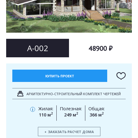
Согласен на
Согласен на
обработку персональных данных
обработку персональных данных
This site is protected by reCAPTCHA and the Google
Privacy Policy
and
Terms of Service
apply.
ОТПРАВИТЬ
ОТПРАВИТЬ
А-002
48900 ₽
КУПИТЬ ПРОЕКТ
АРХИТЕКТУРНО-СТРОИТЕЛЬНЫЙ КОМПЛЕКТ ЧЕРТЕЖЕЙ
Жилая:
Полезная:
Общая:
i
2
2
2
110 м
249 м
366 м
ЗАКАЗАТЬ РАСЧЕТ ДОМА