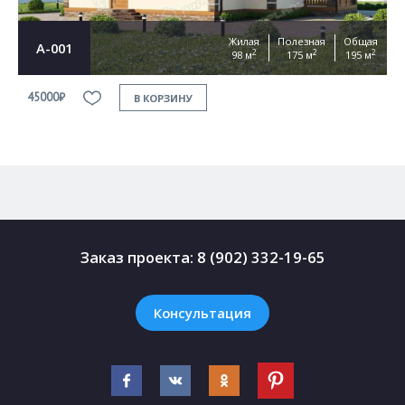
Жилая
Полезная
Общая
А-001
2
2
2
98 м
175 м
195 м
45000₽
4
В КОРЗИНУ
Заказ проекта:
8 (902) 332-19-65
Консультация