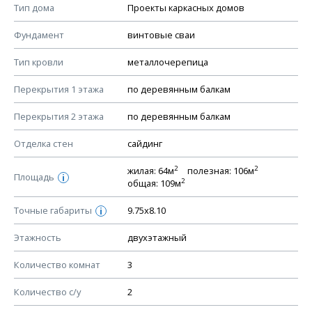
Тип дома
Проекты каркасных домов
КОНСТРУКТИВНЫЕ РЕШЕНИЯ (КР)
Фундамент
винтовые сваи
Ведомость рабочих чертежей основного комплекта КР
Тип кровли
металлочерепица
План фундамента
Перекрытия 1 этажа
по деревянным балкам
Устройство фундамента, спецификация материалов
фундамента
Перекрытия 2 этажа
по деревянным балкам
Планы перекрытий этажей, спецификация элементов
Отделка стен
сайдинг
Устройство перекрытий
2
2
жилая: 64м
полезная: 106м
Устройство стен
Площадь
i
2
общая: 109м
Спецификация материалов стен
Точные габариты
9.75х8.10
i
Схема расположения лаг чердака (если есть)
Схема расположения элементов стропил
Этажность
двухэтажный
Спецификация элементов стропил
Количество комнат
3
Устройство стропильной системы
Количество с/у
2
Узлы устройства кровли