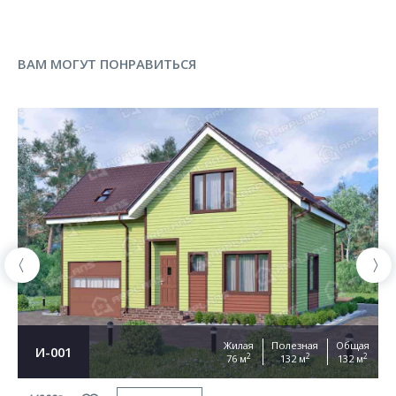
ВАМ МОГУТ ПОНРАВИТЬСЯ
Жилая
Полезная
Общая
И-001
2
2
2
76 м
132 м
132 м