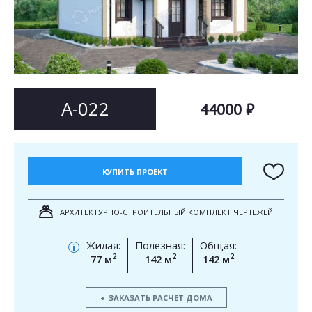
Согласен на
Согласен на
обработку персональных данных
обработку персональных данных
This site is protected by reCAPTCHA and the Google
Privacy Policy
and
Terms of Service
apply.
ОТПРАВИТЬ
ОТПРАВИТЬ
А-022
44000 ₽
КУПИТЬ ПРОЕКТ
АРХИТЕКТУРНО-СТРОИТЕЛЬНЫЙ КОМПЛЕКТ ЧЕРТЕЖЕЙ
Жилая:
Полезная:
Общая:
i
2
2
2
77 м
142 м
142 м
ЗАКАЗАТЬ РАСЧЕТ ДОМА