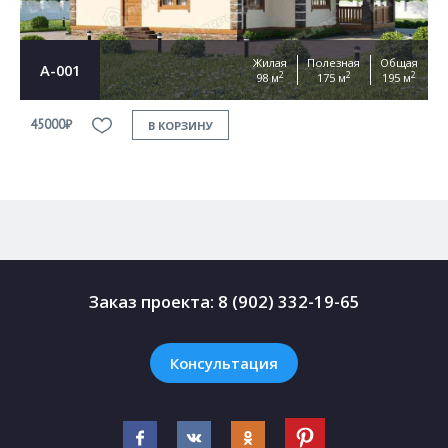
Жилая
Полезная
Общая
А-001
2
2
2
98 м
175 м
195 м
45000₽
4
В КОРЗИНУ
Заказ проекта:
8 (902) 332-19-65
Консультация