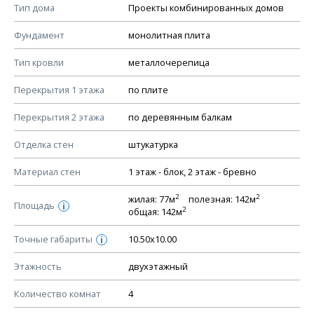
Тип дома
Проекты комбинированных домов
КОНСТРУКТИВНЫЕ РЕШЕНИЯ (КР)
Фундамент
монолитная плита
Ведомость рабочих чертежей основного комплекта КР
Тип кровли
металлочерепица
План фундамента
Перекрытия 1 этажа
по плите
Устройство фундамента, спецификация материалов
фундамента
Перекрытия 2 этажа
по деревянным балкам
Планы перекрытий этажей, спецификация элементов
Отделка стен
штукатурка
Устройство перекрытий
Материал стен
1 этаж - блок, 2 этаж - бревно
Устройство стен
Спецификация материалов стен
2
2
жилая: 77м
полезная: 142м
Площадь
i
2
общая: 142м
Схема расположения лаг чердака (если есть)
Схема расположения элементов стропил
Точные габариты
10.50х10.00
i
Спецификация элементов стропил
Этажность
двухэтажный
Устройство стропильной системы
Количество комнат
4
Узлы устройства кровли