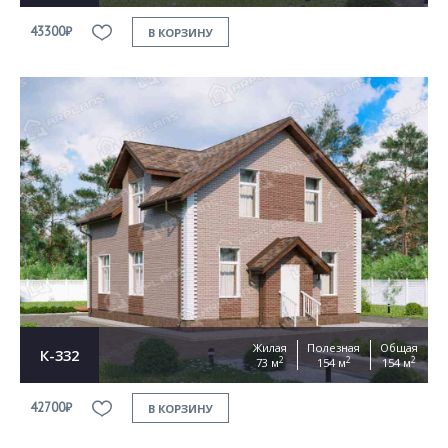
43300₽
В КОРЗИНУ
Жилая
Полезная
Общая
К-332
2
2
2
73 м
154 м
154 м
42700₽
В КОРЗИНУ