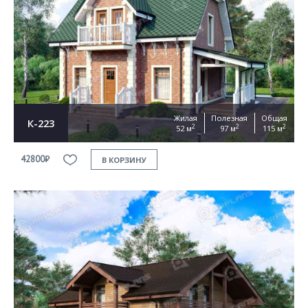
Согласен на
обработку персональных данных
This site is protected by reCAPTCHA and the Google
Privacy Policy
and
Terms of Service
apply
ОТПРАВИТЬ
Жилая
Полезная
Общая
К-223
2
2
2
52 м
97 м
115 м
42800₽
В КОРЗИНУ