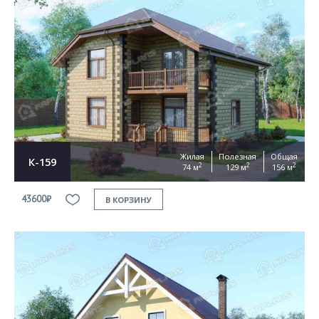
Жилая
Полезная
Общая
К-159
2
2
2
74 м
129 м
156 м
43600₽
В КОРЗИНУ