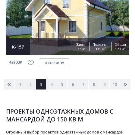
Жилая
Полезная
Общая
К-157
2
2
2
77 м
111 м
129 м
42800₽
В КОРЗИНУ
<
>
1
2
3
4
5
6
7
8
9
10
ПРОЕКТЫ ОДНОЭТАЖНЫХ ДОМОВ С
МАНСАРДОЙ ДО 150 КВ М
Огромный выбор проектов одноэтажных домов с мансардой