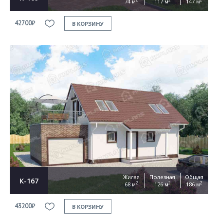
74 м
117 м
147 м
42700₽
В КОРЗИНУ
Жилая
Полезная
Общая
К-167
2
2
2
68 м
126 м
186 м
43200₽
В КОРЗИНУ