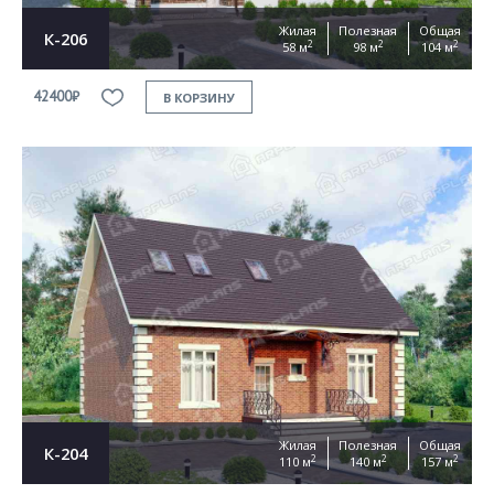
Жилая
Полезная
Общая
К-206
2
2
2
58 м
98 м
104 м
42400₽
В КОРЗИНУ
Жилая
Полезная
Общая
К-204
2
2
2
110 м
140 м
157 м