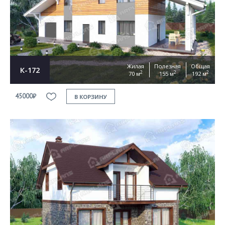
Жилая
Полезная
Общая
К-172
2
2
2
70 м
155 м
192 м
45000₽
В КОРЗИНУ