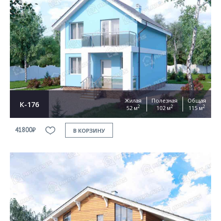
Жилая
Полезная
Общая
К-176
2
2
2
52 м
102 м
115 м
41800₽
В КОРЗИНУ