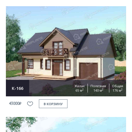
Жилая
Полезная
Общая
К-166
2
2
2
65 м
140 м
176 м
43000₽
В КОРЗИНУ