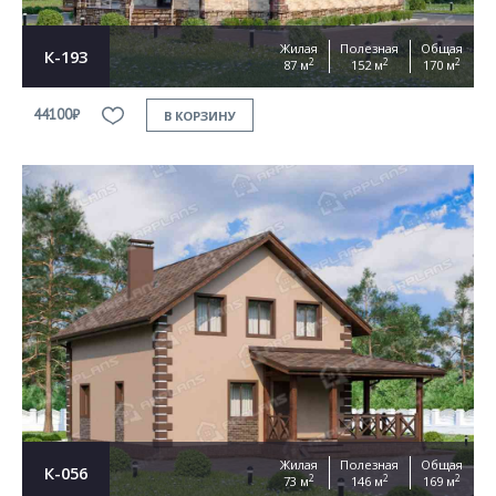
Жилая
Полезная
Общая
К-193
2
2
2
87 м
152 м
170 м
44100₽
В КОРЗИНУ
Жилая
Полезная
Общая
К-056
2
2
2
73 м
146 м
169 м