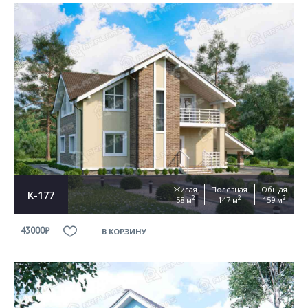
Жилая
Полезная
Общая
К-177
2
2
2
58 м
147 м
159 м
43000₽
В КОРЗИНУ