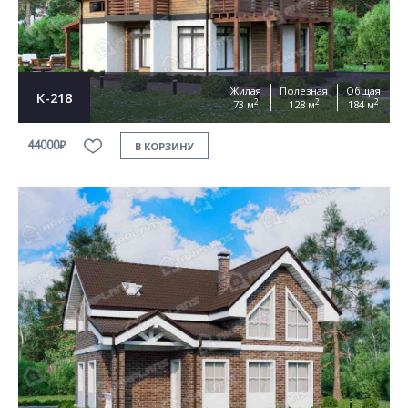
Жилая
Полезная
Общая
К-218
2
2
2
73 м
128 м
184 м
44000₽
В КОРЗИНУ