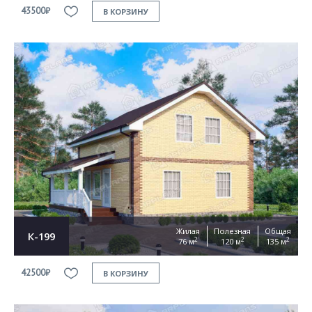
43500₽
В КОРЗИНУ
Жилая
Полезная
Общая
К-199
2
2
2
76 м
120 м
135 м
42500₽
В КОРЗИНУ