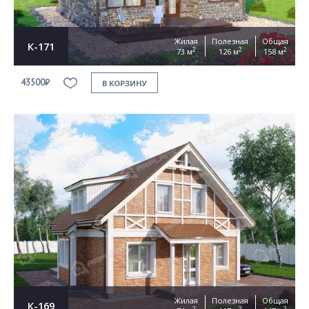
Жилая
Полезная
Общая
К-171
2
2
2
73 м
126 м
158 м
43500₽
В КОРЗИНУ
Жилая
Полезная
Общая
К-169
2
2
2