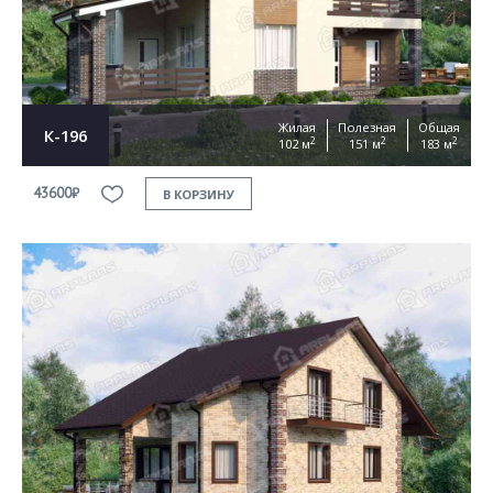
Жилая
Полезная
Общая
К-196
2
2
2
102 м
151 м
183 м
43600₽
В КОРЗИНУ