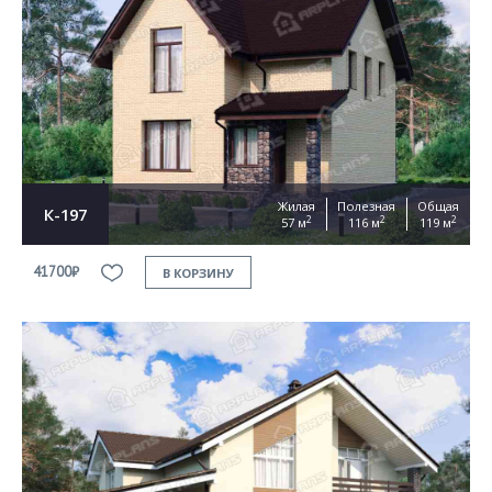
Жилая
Полезная
Общая
К-197
2
2
2
57 м
116 м
119 м
41700₽
В КОРЗИНУ