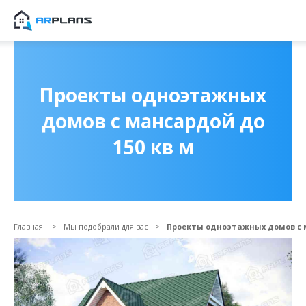
Продолжить покупки
ОФОРМИТЬ ЗАКА
Проекты одноэтажных
домов с мансардой до
150 кв м
Главная
Мы подобрали для вас
Проекты одноэтажных домов с м
Прикрепить файл