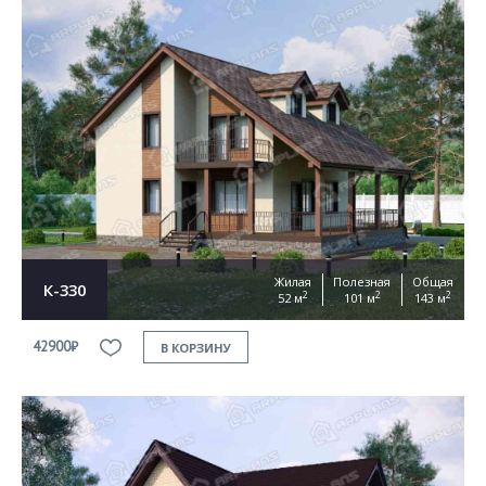
Жилая
Полезная
Общая
К-330
2
2
2
52 м
101 м
143 м
42900₽
В КОРЗИНУ