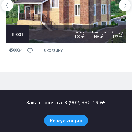
Жилая
Полезная
Общая
К-001
2
2
2
100 м
169 м
177 м
45000₽
4
В КОРЗИНУ
Заказ проекта:
8 (902) 332-19-65
Консультация