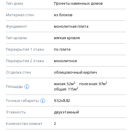
Смотрите советы по выбору материала в нашем
блоге
.
Тип дома
Проекты каменных домов
КОНСТРУКТИВНЫЕ РЕШЕНИЯ (КР)
Материал стен
из блоков
Ведомость рабочих чертежей основного комплекта КР
Фундамент
монолитная плита
План фундамента
Тип кровли
мягкая кровля
Устройство фундамента, спецификация материалов
фундамента
Перекрытия 1 этажа
по плите
Планы перекрытий этажей, спецификация элементов
Перекрытия 2 этажа
монолитное
Устройство перекрытий
Отделка стен
облицовочный кирпич
Устройство стен
Спецификация материалов стен
2
2
жилая: 52м
полезная: 97м
Площадь
i
2
общая: 115м
Схема расположения лаг чердака (если есть)
Схема расположения элементов стропил
Точные габариты
9.52х8.82
i
Спецификация элементов стропил
Этажность
двухэтажный
Устройство стропильной системы
Количество комнат
2
Узлы устройства кровли