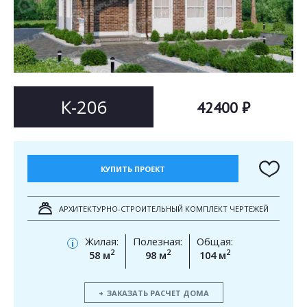
Согласен на
Согласен на
обработку персональных данных
обработку персональных данных
This site is protected by reCAPTCHA and the Google
Privacy Policy
and
Terms of Service
apply.
ОТПРАВИТЬ
ОТПРАВИТЬ
К-206
42400 ₽
КУПИТЬ ПРОЕКТ
АРХИТЕКТУРНО-СТРОИТЕЛЬНЫЙ КОМПЛЕКТ ЧЕРТЕЖЕЙ
Жилая:
Полезная:
Общая:
i
2
2
2
58 м
98 м
104 м
ЗАКАЗАТЬ РАСЧЕТ ДОМА