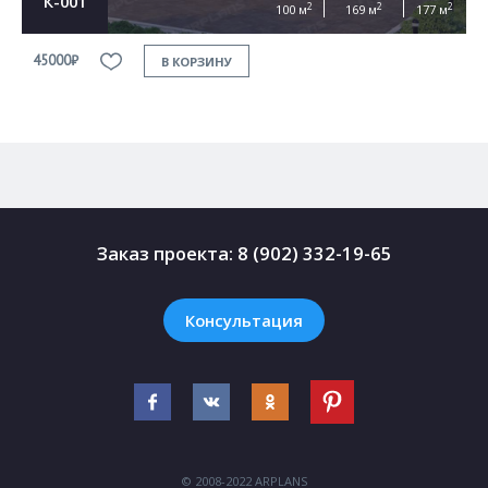
К-001
2
2
2
100 м
169 м
177 м
45000₽
4
В КОРЗИНУ
Заказ проекта:
8 (902) 332-19-65
Консультация
© 2008-2022 ARPLANS