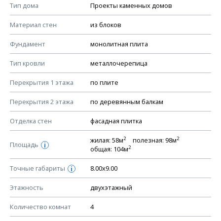
Смотрите советы по выбору материала в нашем
блоге
.
Тип дома
Проекты каменных домов
КОНСТРУКТИВНЫЕ РЕШЕНИЯ (КР)
Материал стен
из блоков
Ведомость рабочих чертежей основного комплекта КР
Фундамент
монолитная плита
План фундамента
Тип кровли
металлочерепица
Устройство фундамента, спецификация материалов
фундамента
Перекрытия 1 этажа
по плите
Планы перекрытий этажей, спецификация элементов
Перекрытия 2 этажа
по деревянным балкам
Устройство перекрытий
Отделка стен
фасадная плитка
Устройство стен
Спецификация материалов стен
2
2
жилая: 58м
полезная: 98м
Площадь
i
2
общая: 104м
Схема расположения лаг чердака (если есть)
Схема расположения элементов стропил
Точные габариты
8.00х9.00
i
Спецификация элементов стропил
Этажность
двухэтажный
Устройство стропильной системы
Количество комнат
4
Узлы устройства кровли