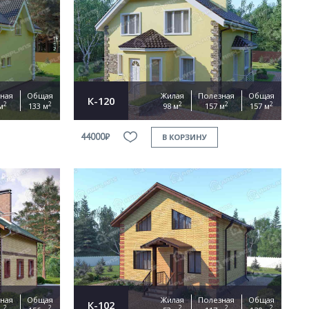
ная
Общая
Жилая
Полезная
Общая
К-120
2
2
2
2
2
м
133 м
98 м
157 м
157 м
44000₽
В КОРЗИНУ
ная
Общая
Жилая
Полезная
Общая
К-102
2
2
2
2
2