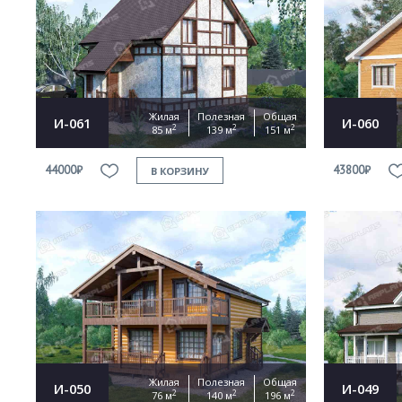
Жилая
Полезная
Общая
И-061
И-060
2
2
2
85 м
139 м
151 м
44000₽
43800₽
В КОРЗИНУ
Жилая
Полезная
Общая
И-050
И-049
2
2
2
76 м
140 м
196 м