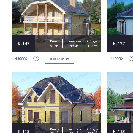
Жилая
Полезная
Общая
К-147
К-137
2
2
2
97 м
149 м
192 м
44000₽
44000₽
В КОРЗИНУ
Жилая
Полезная
Общая
К-118
К-113
2
2
2