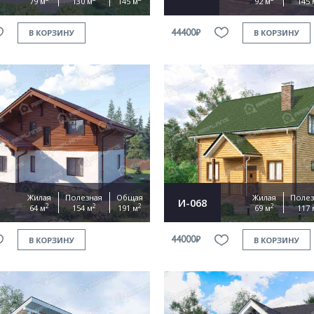
79 м
130 м
145 м
92 м
145 
44400₽
В КОРЗИНУ
В КОРЗИНУ
Жилая
Полезная
Общая
Жилая
Полез
И-068
2
2
2
2
64 м
154 м
191 м
69 м
117 
44000₽
В КОРЗИНУ
В КОРЗИНУ