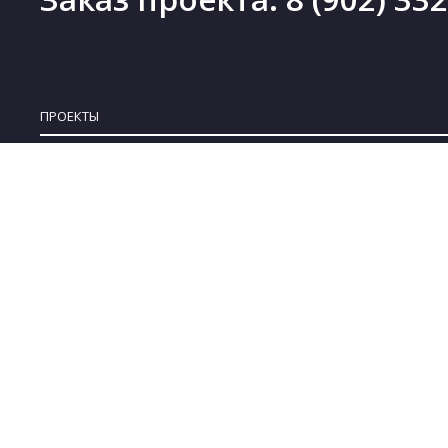
ПРОЕКТЫ
Проекты деревянных домов
Новинки
Проекты каменных домов
Скидки
Проекты каркасных домов
Бесплатные проекты
Проекты комбинированных домов
Коллекции
Проекты бань
© 2008-2022 ARPLANS