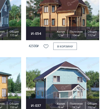
ная
Общая
Жилая
Полезная
Общая
И-054
2
2
2
2
2
м
115 м
72 м
104 м
112 м
42500₽
В КОРЗИНУ
ная
Общая
Жилая
Полезная
Общая
И-037
2
2
2
2
2
м
150 м
76 м
142 м
152 м