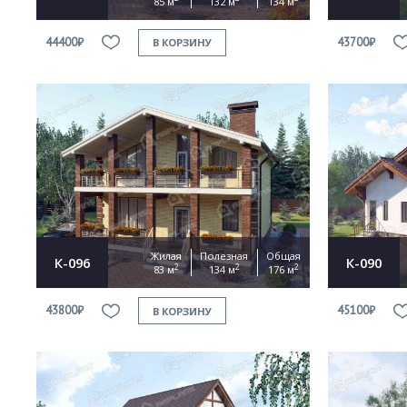
85 м
132 м
134 м
44400₽
43700₽
В КОРЗИНУ
Жилая
Полезная
Общая
К-096
К-090
2
2
2
83 м
134 м
176 м
43800₽
45100₽
В КОРЗИНУ