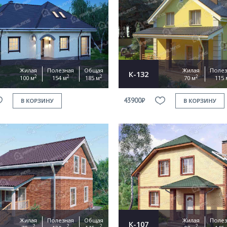
Жилая
Полезная
Общая
Жилая
Полез
К-132
2
2
2
2
100 м
154 м
185 м
70 м
115 
43900₽
В КОРЗИНУ
В КОРЗИНУ
Жилая
Полезная
Общая
Жилая
Полез
К-107
2
2
2
2