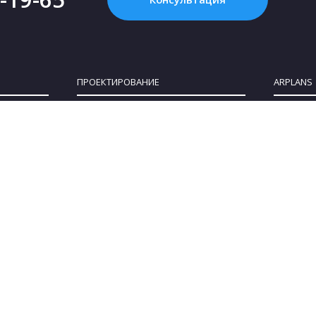
ПРОЕКТИРОВАНИЕ
ARPLANS
Картинка с интернета - это НЕ проект, или
Все конта
Что такое «проект дома»?
О компан
Зачем нужен проект дома?
Клуб парт
Как купить проект?
Коттеджны
Сколько стоит проект частного дома?
Сотруднич
Как выбрать участок для строительства
Блог
дома
Политика 