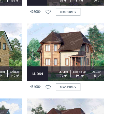
м
156 м
53 м
117 м
120 м
42600₽
В КОРЗИНУ
ная
Общая
Жилая
Полезная
Общая
И-064
2
2
2
2
2
м
140 м
72 м
104 м
113 м
45400₽
В КОРЗИНУ