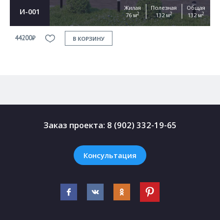
Жилая
Полезная
Общая
И-001
2
2
2
76 м
132 м
132 м
44200₽
4
В КОРЗИНУ
Заказ проекта:
8 (902) 332-19-65
Консультация