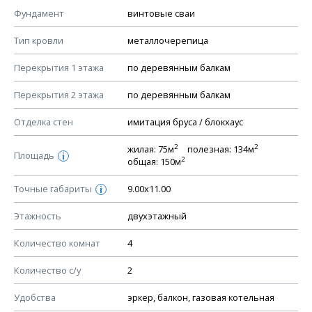
КОНСТРУКТИВНЫЕ РЕШЕНИЯ (КР)
Фундамент
винтовые сваи
Ведомость рабочих чертежей основного комплекта КР
Тип кровли
металлочерепица
План фундамента
Перекрытия 1 этажа
по деревянным балкам
Устройство фундамента, спецификация материалов
фундамента
Перекрытия 2 этажа
по деревянным балкам
Планы перекрытий этажей, спецификация элементов
Отделка стен
имитация бруса / блокхаус
Устройство перекрытий
2
2
жилая: 75м
полезная: 134м
Устройство стен
Площадь
i
2
общая: 150м
Спецификация материалов стен
Точные габариты
9.00х11.00
i
Схема расположения лаг чердака (если есть)
Схема расположения элементов стропил
Этажность
двухэтажный
Спецификация элементов стропил
Количество комнат
4
Устройство стропильной системы
Количество с/у
2
Узлы устройства кровли
План кровли
Удобства
эркер, балкон, газовая котельная