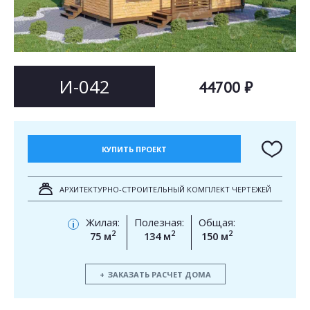
Согласен на
Согласен на
обработку персональных данных
обработку персональных данных
This site is protected by reCAPTCHA and the Google
Privacy Policy
and
Terms of Service
apply.
ОТПРАВИТЬ
И-042
44700 ₽
ОТПРАВИТЬ
КУПИТЬ ПРОЕКТ
АРХИТЕКТУРНО-СТРОИТЕЛЬНЫЙ КОМПЛЕКТ ЧЕРТЕЖЕЙ
Жилая:
Полезная:
Общая:
i
2
2
2
75 м
134 м
150 м
ЗАКАЗАТЬ РАСЧЕТ ДОМА