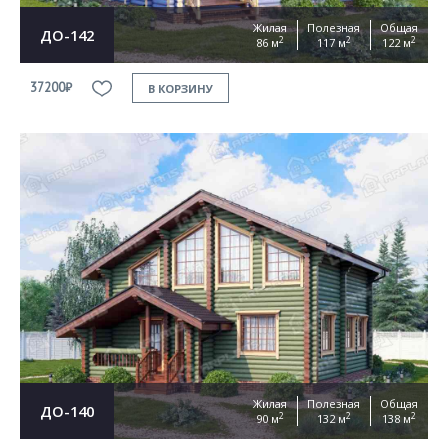
Жилая
Полезная
Общая
ДО-142
2
2
2
86 м
117 м
122 м
37200₽
В КОРЗИНУ
Жилая
Полезная
Общая
ДО-140
2
2
2
90 м
132 м
138 м