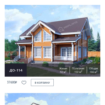
Жилая
Полезная
Общая
ДО-114
2
2
2
92 м
153 м
166 м
37600₽
В КОРЗИНУ