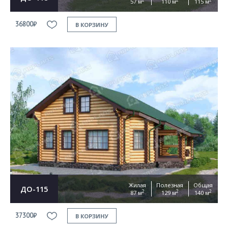
57 м
110 м
115 м
36800₽
В КОРЗИНУ
Жилая
Полезная
Общая
ДО-115
2
2
2
87 м
129 м
140 м
37300₽
В КОРЗИНУ