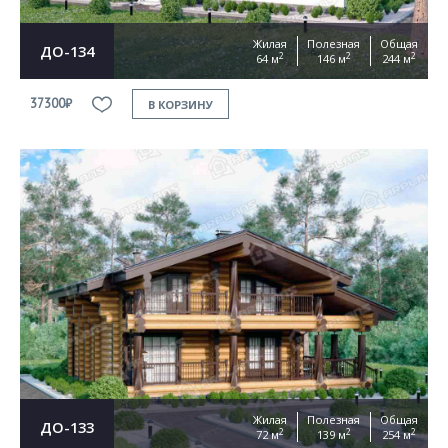
Жилая
Полезная
Общая
ДО-134
2
2
2
64 м
146 м
244 м
37300₽
В КОРЗИНУ
Жилая
Полезная
Общая
ДО-133
2
2
2
72 м
139 м
254 м