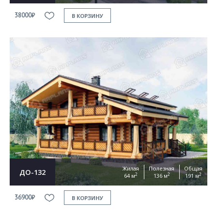
38000₽
В КОРЗИНУ
Жилая
Полезная
Общая
ДО-132
2
2
2
64 м
136 м
191 м
36900₽
В КОРЗИНУ