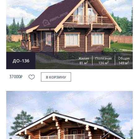
Жилая
Полезная
Общая
ДО-136
2
2
2
81 м
136 м
149 м
37000₽
В КОРЗИНУ