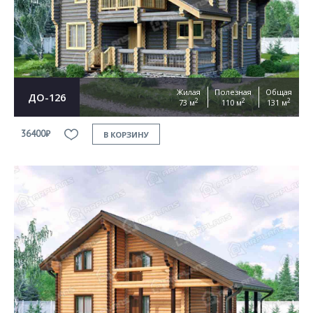
Жилая
Полезная
Общая
ДО-126
2
2
2
73 м
110 м
131 м
36400₽
В КОРЗИНУ