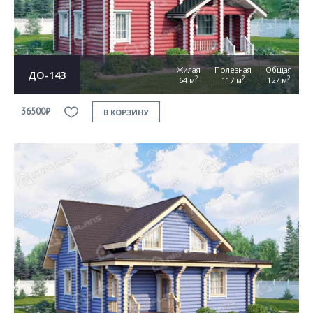
Жилая
Полезная
Общая
ДО-143
2
2
2
64 м
117 м
127 м
36500₽
В КОРЗИНУ