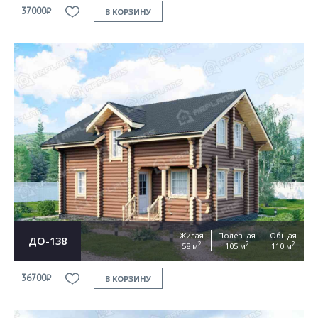
37000₽
В КОРЗИНУ
Жилая
Полезная
Общая
ДО-138
2
2
2
58 м
105 м
110 м
36700₽
В КОРЗИНУ