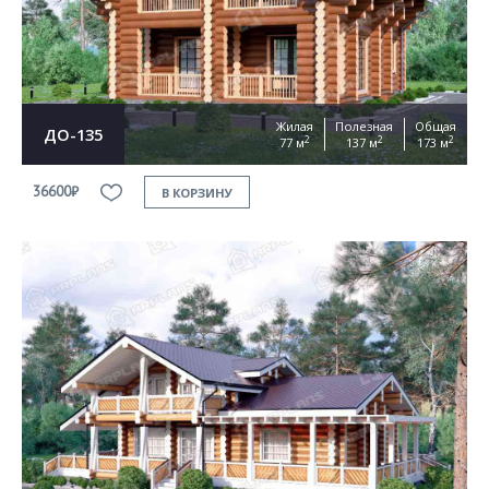
Жилая
Полезная
Общая
ДО-135
2
2
2
77 м
137 м
173 м
36600₽
В КОРЗИНУ