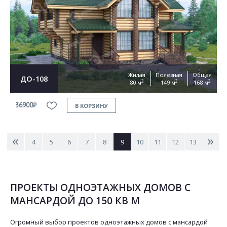
Жилая
Полезная
Общая
ДО-108
2
2
2
80 м
149 м
168 м
36900₽
В КОРЗИНУ
<
>
4
5
6
7
8
9
10
11
12
13
ПРОЕКТЫ ОДНОЭТАЖНЫХ ДОМОВ С
МАНСАРДОЙ ДО 150 КВ М
Огромный выбор проектов одноэтажных домов с мансардой