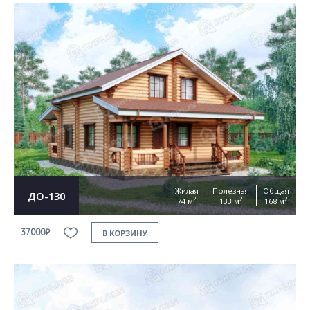
Жилая
Полезная
Общая
ДО-130
2
2
2
74 м
133 м
168 м
37000₽
В КОРЗИНУ