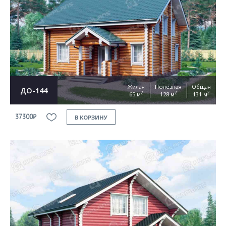
Согласен на
обработку персональных данных
This site is protected by reCAPTCHA and the Google
Privacy Policy
and
Terms of Service
apply
ОТПРАВИТЬ
Жилая
Полезная
Общая
ДО-144
2
2
2
65 м
128 м
131 м
37300₽
В КОРЗИНУ