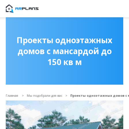
Продолжить покупки
ОФОРМИТЬ ЗАКА
Проекты одноэтажных
домов с мансардой до
150 кв м
Главная
Мы подобрали для вас
Проекты одноэтажных домов с м
Прикрепить файл