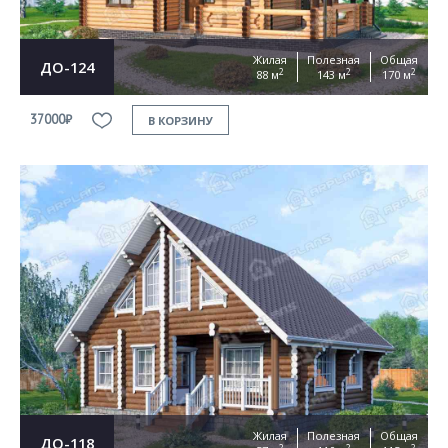
Жилая
Полезная
Общая
ДО-124
2
2
2
88 м
143 м
170 м
37000₽
В КОРЗИНУ
Жилая
Полезная
Общая
ДО-118
2
2
2