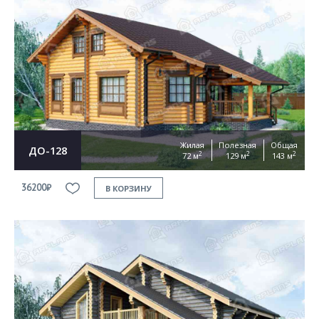
Жилая
Полезная
Общая
ДО-128
2
2
2
72 м
129 м
143 м
36200₽
В КОРЗИНУ