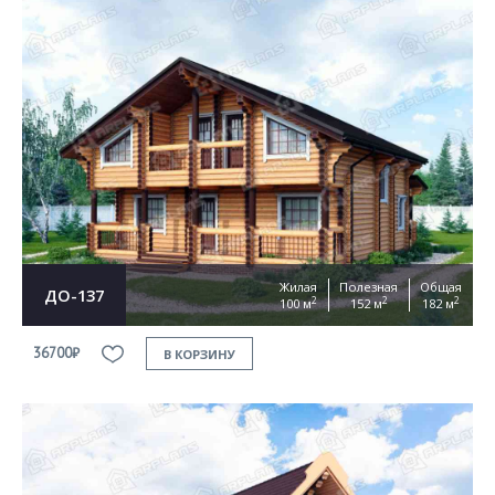
Жилая
Полезная
Общая
ДО-137
2
2
2
100 м
152 м
182 м
36700₽
В КОРЗИНУ