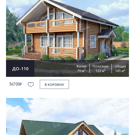
Жилая
Полезная
Общая
ДО-110
2
2
2
79 м
122 м
145 м
36700₽
В КОРЗИНУ