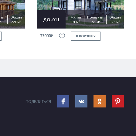
ная
Общая
Жилая
Полезная
Общая
ДО-011
2
2
2
2
2
221 м
91 м
153 м
176 м
37000₽
В КОРЗИНУ
ПОДЕЛИТЬСЯ