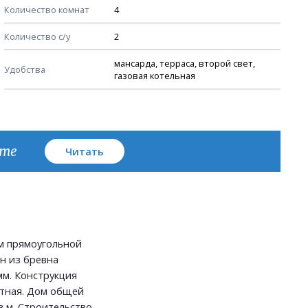
Количество комнат
4
Узлы устройства кровли
Количество с/у
2
План кровли
мансарда, терраса, второй свет,
Удобства
газовая котельная
кте
Читать
м прямоугольной
н из бревна
мм. Конструкция
атная. Дом общей
 м. Строительство