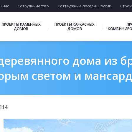
О нас
Сотрудничество
Коттеджные поселки России
Строи
ПРОЕКТЫ КАМЕННЫХ
ПРОЕКТЫ КАРКАСНЫХ
ПР
ДОМОВ
ДОМОВ
КОМБИНИРО
деревянного дома из бре
орым светом и мансар
114