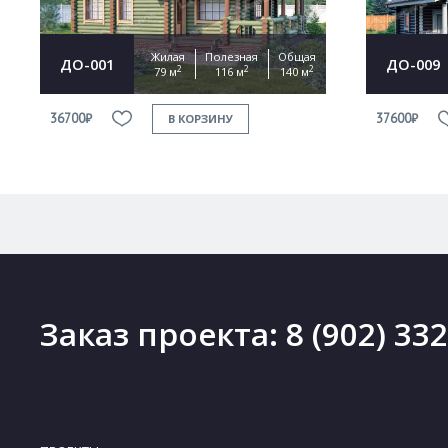
Жилая
Полезная
Общая
ДО-001
ДО-009
2
2
2
79 м
116 м
140 м
36700₽
37600₽
В КОРЗИНУ
Заказ проекта:
8 (902) 33