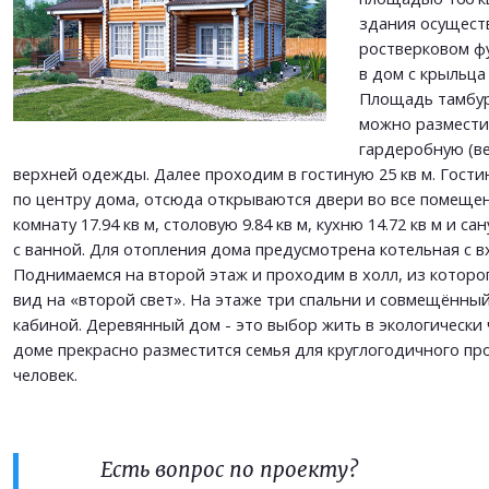
ОТПРАВИТЬ
здания осуществ
ОТПРАВИТЬ
ростверковом ф
в дом с крыльца 
Площадь тамбура
можно размест
гардеробную (в
верхней одежды. Далее проходим в гостиную 25 кв м. Гост
по центру дома, отсюда открываются двери во все помещен
комнату 17.94 кв м, столовую 9.84 кв м, кухню 14.72 кв м и 
с ванной. Для отопления дома предусмотрена котельная с вх
Поднимаемся на второй этаж и проходим в холл, из которо
вид на «второй свет». На этаже три спальни и совмещённый
кабиной. Деревянный дом - это выбор жить в экологически 
доме прекрасно разместится семья для круглогодичного пр
человек.
Есть вопрос по проекту?