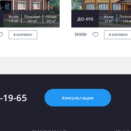
Жилая
Полезная
Общая
Жилая
Полез
ДО-010
2
2
2
2
125 м
187 м
205 м
33 м
174 м
38000₽
В КОРЗИНУ
В КОРЗИНУ
2-19-65
Консультация