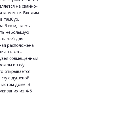
ляется на свайно-
ундаменте. Входим
в тамбур.
 6 кв м, здесь
ить небольшую
ешалки) для
иная расположена
ия этажа -
санузел совмещенный
одом из с/у.
го открывается
 с/у с душевой
чистом доме. В
оживания из 4-5