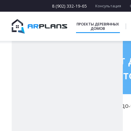
13 х [13-19]
14 х [14-25]
8 (902) 332-19-65
Консультация
15 х [15-23]
16 х [16-20]
17 х [17-22]
ПРОЕКТЫ ДЕРЕВЯННЫХ
ДОМОВ
ПОДБОРКИ
Готовый проект 
вт
Главная
Проекты деревянных домов
ДО-