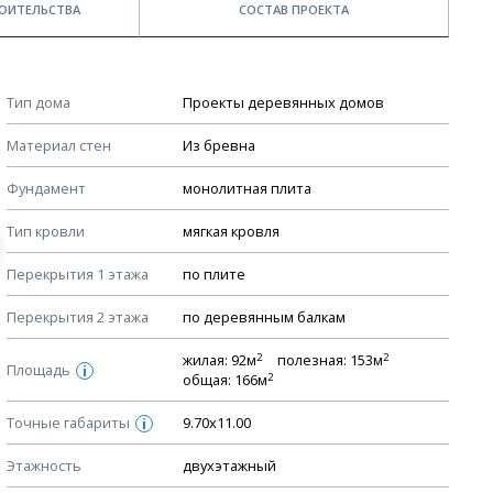
ОИТЕЛЬСТВА
СОСТАВ ПРОЕКТА
Примечания
КОНСТРУКТИВНЫЕ РЕШЕНИЯ (КР)
Тип дома
Проекты деревянных домов
Ведомость рабочих чертежей основного комплекта КР
Стоимость строительства дома — ориентировочная!
Материал стен
Из бревна
Для более детального расчета стоимости
План фундамента
строительства необходима разработка сметы, согласно
Фундамент
монолитная плита
Устройство фундамента, спецификация материалов
стоимости материалов в вашем регионе
фундамента
Тип кровли
мягкая кровля
Мы не учитываем стоимость доставки материалов.
Планы перекрытий этажей, спецификация элементов
Перекрытия 1 этажа
по плите
Смотрите советы по выбору материала в нашем
блоге
.
Устройство перекрытий
Перекрытия 2 этажа
по деревянным балкам
Устройство стен
Спецификация материалов стен
2
2
жилая: 92м
полезная: 153м
Площадь
i
2
общая: 166м
Схема расположения лаг чердака (если есть)
Точные габариты
Схема расположения элементов стропил
9.70х11.00
i
Спецификация элементов стропил
Этажность
двухэтажный
Устройство стропильной системы