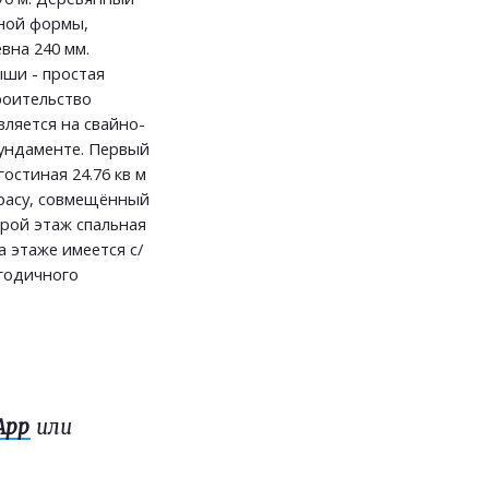
ной формы,
вна 240 мм.
ыши - простая
роительство
ляется на свайно-
ундаменте. Первый
остиная 24.76 кв м
ррасу, совмещённый
орой этаж спальная
на этаже имеется с/
огодичного
App
или