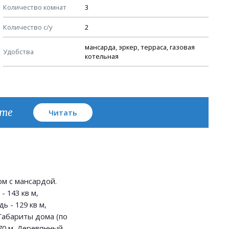
Количество комнат
3
Узлы устройства кровли
Количество с/у
2
План кровли
мансарда, эркер, терраса, газовая
Удобства
котельная
кте
Читать
м с мансардой.
 143 кв м,
ь - 129 кв м,
 Габариты дома (по
.70 м. Деревянный