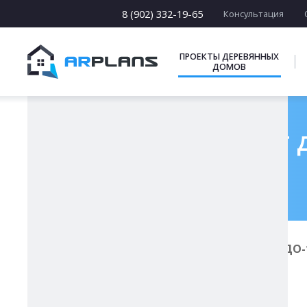
13 х [13-19]
14 х [14-25]
8 (902) 332-19-65
Консультация
15 х [15-23]
16 х [16-20]
17 х [17-22]
ПРОЕКТЫ ДЕРЕВЯННЫХ
ДОМОВ
ПОДБОРКИ
Готовый проект д
Главная
Проекты деревянных домов
ДО-