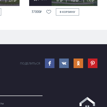
221 м
91 м
153 м
176 м
37000₽
В КОРЗИНУ
ПОДЕЛИТЬСЯ
кты