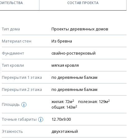
ОИТЕЛЬСТВА
СОСТАВ ПРОЕКТА
Примечания
КОНСТРУКТИВНЫЕ РЕШЕНИЯ (КР)
Тип дома
Проекты деревянных домов
Ведомость рабочих чертежей основного комплекта КР
Стоимость строительства дома — ориентировочная!
Материал стен
Из бревна
Для более детального расчета стоимости
План фундамента
строительства необходима разработка сметы, согласно
Фундамент
свайно-ростверковый
Устройство фундамента, спецификация материалов
стоимости материалов в вашем регионе
фундамента
Тип кровли
мягкая кровля
Мы не учитываем стоимость доставки материалов.
Планы перекрытий этажей, спецификация элементов
Перекрытия 1 этажа
по деревянным балкам
Смотрите советы по выбору материала в нашем
блоге
.
Устройство перекрытий
Перекрытия 2 этажа
по деревянным балкам
Устройство стен
Спецификация материалов стен
2
2
жилая: 72м
полезная: 129м
Площадь
i
2
общая: 143м
Схема расположения лаг чердака (если есть)
Точные габариты
Схема расположения элементов стропил
12.70х9.00
i
Спецификация элементов стропил
Этажность
двухэтажный
Устройство стропильной системы