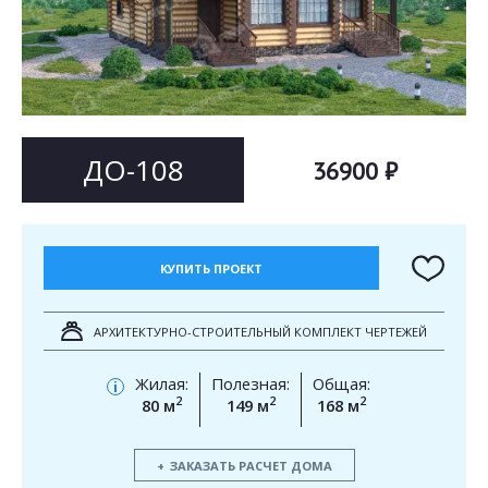
Согласен на
Согласен на
обработку персональных данных
обработку персональных данных
This site is protected by reCAPTCHA and the Google
Privacy Policy
and
Terms of Service
apply.
ОТПРАВИТЬ
ОТПРАВИТЬ
ДО-108
36900 ₽
КУПИТЬ ПРОЕКТ
АРХИТЕКТУРНО-СТРОИТЕЛЬНЫЙ КОМПЛЕКТ ЧЕРТЕЖЕЙ
Жилая:
Полезная:
Общая:
i
2
2
2
80 м
149 м
168 м
ЗАКАЗАТЬ РАСЧЕТ ДОМА