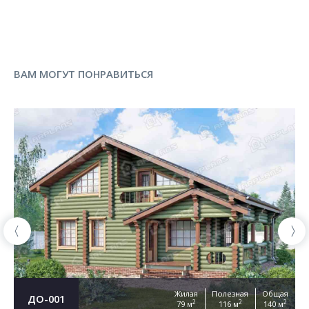
ВАМ МОГУТ ПОНРАВИТЬСЯ
Жилая
Полезная
Общая
ДО-001
2
2
2
79 м
116 м
140 м