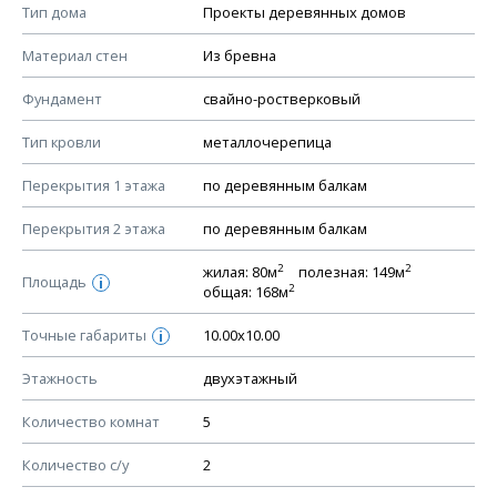
Смотрите советы по выбору материала в нашем
блоге
.
Тип дома
Проекты деревянных домов
КОНСТРУКТИВНЫЕ РЕШЕНИЯ (КР)
Материал стен
Из бревна
Ведомость рабочих чертежей основного комплекта КР
Фундамент
свайно-ростверковый
План фундамента
Тип кровли
металлочерепица
Устройство фундамента, спецификация материалов
фундамента
Перекрытия 1 этажа
по деревянным балкам
Планы перекрытий этажей, спецификация элементов
Перекрытия 2 этажа
по деревянным балкам
Устройство перекрытий
2
2
жилая: 80м
полезная: 149м
Устройство стен
Площадь
i
2
общая: 168м
Спецификация материалов стен
Точные габариты
10.00х10.00
i
Схема расположения лаг чердака (если есть)
Схема расположения элементов стропил
Этажность
двухэтажный
Спецификация элементов стропил
Количество комнат
5
Устройство стропильной системы
Количество с/у
2
Узлы устройства кровли