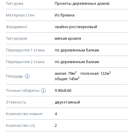
Смотрите советы по выбору материала в нашем
блоге
.
Тип дома
Проекты деревянных домов
КОНСТРУКТИВНЫЕ РЕШЕНИЯ (КР)
Материал стен
Из бревна
Ведомость рабочих чертежей основного комплекта КР
Фундамент
свайно-ростверковый
План фундамента
Тип кровли
мягкая кровля
Устройство фундамента, спецификация материалов
фундамента
Перекрытия 1 этажа
по деревянным балкам
Планы перекрытий этажей, спецификация элементов
Перекрытия 2 этажа
по деревянным балкам
Устройство перекрытий
2
2
жилая: 79м
полезная: 122м
Устройство стен
Площадь
i
2
общая: 145м
Спецификация материалов стен
Точные габариты
9.90х8.60
i
Схема расположения лаг чердака (если есть)
Схема расположения элементов стропил
Этажность
двухэтажный
Спецификация элементов стропил
Количество комнат
4
Устройство стропильной системы
Количество с/у
2
Узлы устройства кровли