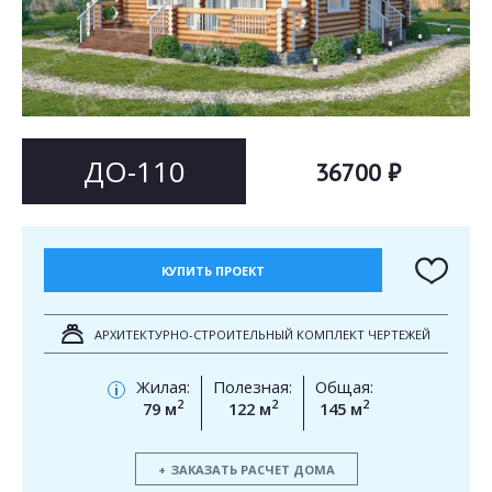
Согласен на
Согласен на
обработку персональных данных
обработку персональных данных
This site is protected by reCAPTCHA and the Google
Privacy Policy
and
Terms of Service
apply.
ОТПРАВИТЬ
ОТПРАВИТЬ
ДО-110
36700 ₽
КУПИТЬ ПРОЕКТ
АРХИТЕКТУРНО-СТРОИТЕЛЬНЫЙ КОМПЛЕКТ ЧЕРТЕЖЕЙ
Жилая:
Полезная:
Общая:
i
2
2
2
79 м
122 м
145 м
ЗАКАЗАТЬ РАСЧЕТ ДОМА