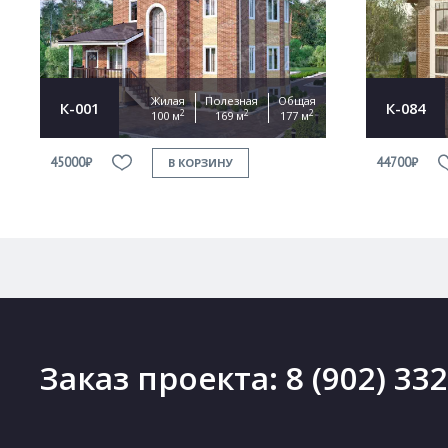
Жилая
Полезная
Общая
К-001
К-084
2
2
2
100 м
169 м
177 м
45000₽
44700₽
В КОРЗИНУ
Заказ проекта:
8 (902) 33