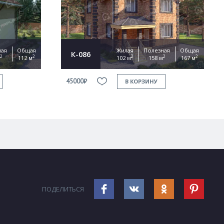
ная
Общая
Жилая
Полезная
Общая
К-086
2
2
2
2
2
112 м
102 м
158 м
167 м
45000₽
В КОРЗИНУ
ПОДЕЛИТЬСЯ