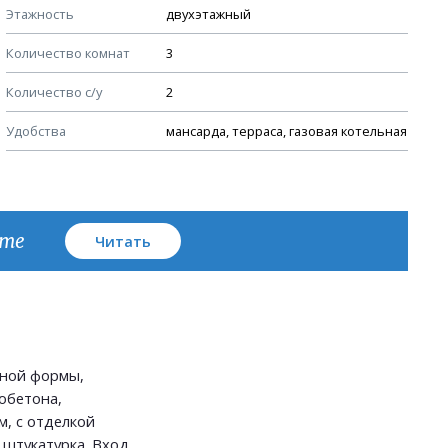
Этажность
двухэтажный
Узлы устройства кровли
Количество комнат
3
План кровли
Количество с/у
2
Удобства
мансарда, терраса, газовая котельная
кте
Читать
ьной формы,
обетона,
, с отделкой
 штукатурка. Вход