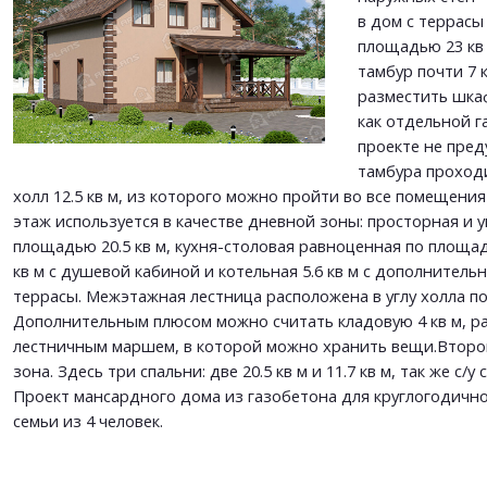
в дом с террас
ОТПРАВИТЬ
площадью 23 кв 
ОТПРАВИТЬ
тамбур почти 7 
разместить шка
как отдельной 
проекте не пред
тамбура проход
холл 12.5 кв м, из которого можно пройти во все помещени
этаж используется в качестве дневной зоны: просторная и 
площадью 20.5 кв м, кухня-столовая равноценная по площади
кв м с душевой кабиной и котельная 5.6 кв м с дополнитель
террасы. Межэтажная лестница расположена в углу холла по
Дополнительным плюсом можно считать кладовую 4 кв м, 
лестничным маршем, в которой можно хранить вещи.Второ
зона. Здесь три спальни: две 20.5 кв м и 11.7 кв м, так же с/у 
Проект мансардного дома из газобетона для круглогодичн
семьи из 4 человек.