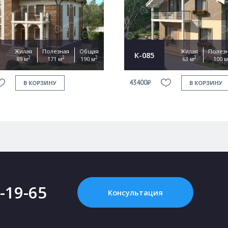
Жилая
Полезная
Общая
Жилая
Полез
К-085
2
2
2
2
89 м
171 м
190 м
63 м
100 м
43400₽
В КОРЗИНУ
В КОРЗИНУ
2-19-65
Консультация