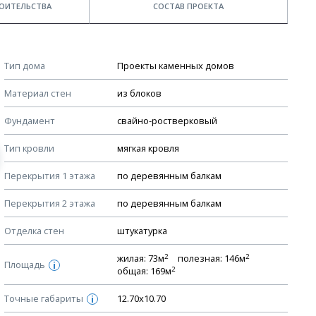
ОИТЕЛЬСТВА
СОСТАВ ПРОЕКТА
Примечания
КОНСТРУКТИВНЫЕ РЕШЕНИЯ (КР)
Тип дома
Проекты каменных домов
Ведомость рабочих чертежей основного комплекта КР
Стоимость строительства дома — ориентировочная!
Материал стен
из блоков
Для более детального расчета стоимости
План фундамента
строительства необходима разработка сметы, согласно
Фундамент
свайно-ростверковый
Устройство фундамента, спецификация материалов
стоимости материалов в вашем регионе
фундамента
Тип кровли
мягкая кровля
Мы не учитываем стоимость доставки материалов.
Планы перекрытий этажей, спецификация элементов
Перекрытия 1 этажа
по деревянным балкам
Смотрите советы по выбору материала в нашем
блоге
.
Устройство перекрытий
Перекрытия 2 этажа
по деревянным балкам
Устройство стен
Спецификация материалов стен
Отделка стен
штукатурка
Схема расположения лаг чердака (если есть)
2
2
жилая: 73м
полезная: 146м
Площадь
i
2
Схема расположения элементов стропил
общая: 169м
Спецификация элементов стропил
Точные габариты
12.70х10.70
i
Устройство стропильной системы