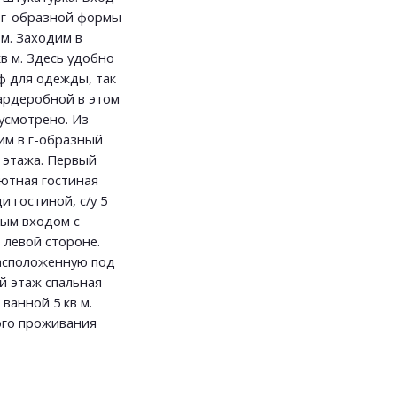
ы г-образной формы
м. Заходим в
кв м. Здесь удобно
ф для одежды, так
гардеробной в этом
усмотрено. Из
им в г-образный
я этажа. Первый
уютная гостиная
 гостиной, с/у 5
ным входом с
 левой стороне.
расположенную под
й этаж спальная
с ванной 5 кв м.
ого проживания