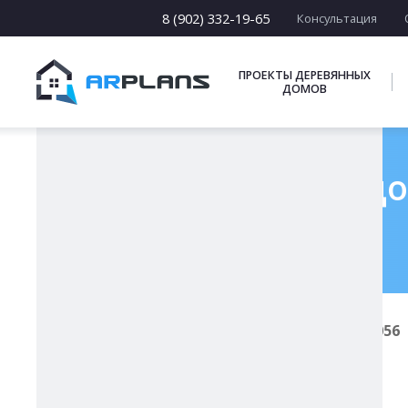
15 х [15-23]
16 х [16-20]
8 (902) 332-19-65
Консультация
17 х [17-22]
ПОДБОРКИ
ПРОЕКТЫ ДЕРЕВЯННЫХ
ДОМОВ
Готовый проект до
Главная
Проекты каменных домов
К-056