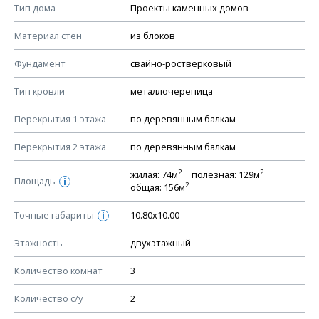
Смотрите советы по выбору материала в нашем
блоге
.
Тип дома
Проекты каменных домов
КОНСТРУКТИВНЫЕ РЕШЕНИЯ (КР)
Материал стен
из блоков
Ведомость рабочих чертежей основного комплекта КР
Фундамент
свайно-ростверковый
План фундамента
Тип кровли
металлочерепица
Устройство фундамента, спецификация материалов
фундамента
Перекрытия 1 этажа
по деревянным балкам
Планы перекрытий этажей, спецификация элементов
Перекрытия 2 этажа
по деревянным балкам
Устройство перекрытий
2
2
жилая: 74м
полезная: 129м
Устройство стен
Площадь
i
2
общая: 156м
Спецификация материалов стен
Точные габариты
10.80х10.00
i
Схема расположения лаг чердака (если есть)
Схема расположения элементов стропил
Этажность
двухэтажный
Спецификация элементов стропил
Количество комнат
3
Устройство стропильной системы
Количество с/у
2
Узлы устройства кровли