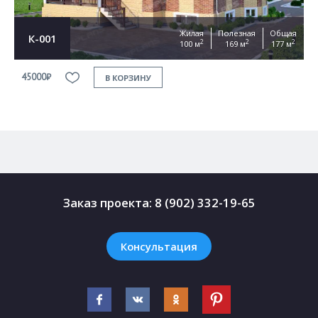
Жилая
Полезная
Общая
К-001
2
2
2
100 м
169 м
177 м
45000₽
4
В КОРЗИНУ
Заказ проекта:
8 (902) 332-19-65
Консультация