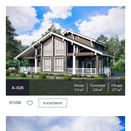
Жилая
Полезная
Общая
А-026
2
2
2
114 м
226 м
277 м
45500₽
В КОРЗИНУ