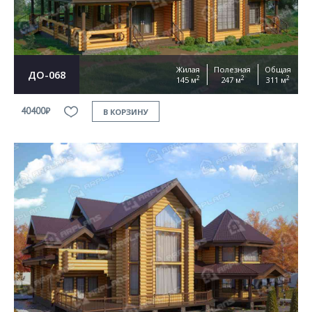
Жилая
Полезная
Общая
ДО-068
2
2
2
145 м
247 м
311 м
40400₽
В КОРЗИНУ