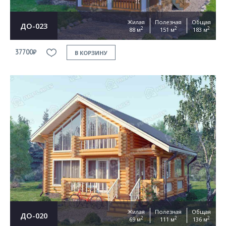
Жилая
Полезная
Общая
ДО-023
2
2
2
88 м
151 м
183 м
37700₽
В КОРЗИНУ
Жилая
Полезная
Общая
ДО-020
2
2
2
69 м
111 м
136 м