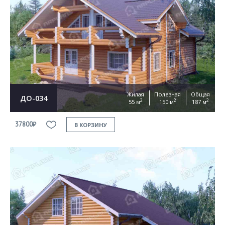
Жилая
Полезная
Общая
ДО-034
2
2
2
55 м
150 м
187 м
37800₽
В КОРЗИНУ