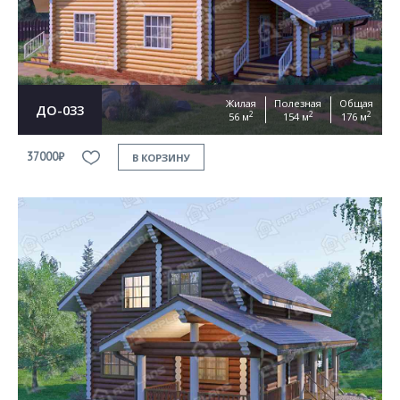
Жилая
Полезная
Общая
ДО-033
2
2
2
56 м
154 м
176 м
37000₽
В КОРЗИНУ