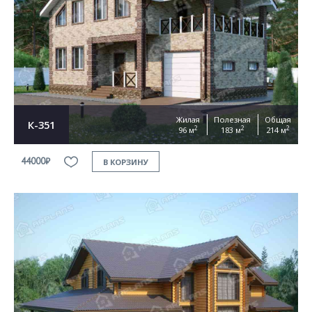
Согласен на
обработку персональных данных
This site is protected by reCAPTCHA and the Google
Privacy Policy
and
Terms of Service
apply
ОТПРАВИТЬ
Жилая
Полезная
Общая
К-351
2
2
2
96 м
183 м
214 м
44000₽
В КОРЗИНУ