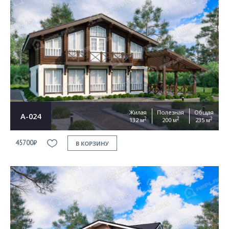
Жилая
Полезная
Общая
А-024
2
2
2
132 м
200 м
235 м
45700₽
В КОРЗИНУ