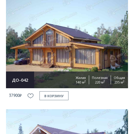
Жилая
Полезная
Общая
ДО-042
2
2
2
140 м
220 м
235 м
37900₽
В КОРЗИНУ