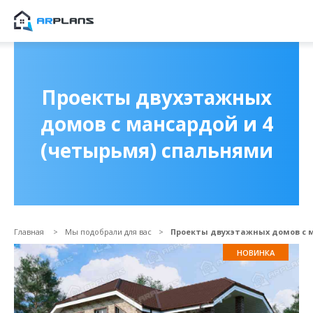
Продолжить покупки
ОФОРМИТЬ ЗАКА
Проекты двухэтажных
домов с мансардой и 4
(четырьмя) спальнями
Главная
Мы подобрали для вас
Проекты двухэтажных домов с 
НОВИНКА
Прикрепить файл