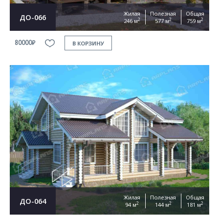
Жилая
Полезная
Общая
ДО-066
2
2
2
246 м
577 м
759 м
80000₽
В КОРЗИНУ
Жилая
Полезная
Общая
ДО-064
2
2
2
94 м
144 м
181 м