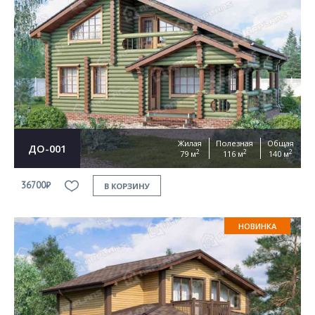
Жилая
Полезная
Общая
ДО-001
2
2
2
79 м
116 м
140 м
36700₽
В КОРЗИНУ
НОВИНКА