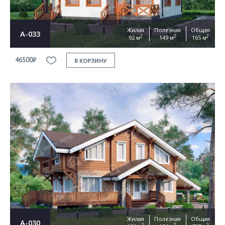
Жилая
Полезная
Общая
А-033
2
2
2
92 м
149 м
165 м
46500₽
В КОРЗИНУ
Жилая
Полезная
Общая
А-030
2
2
2