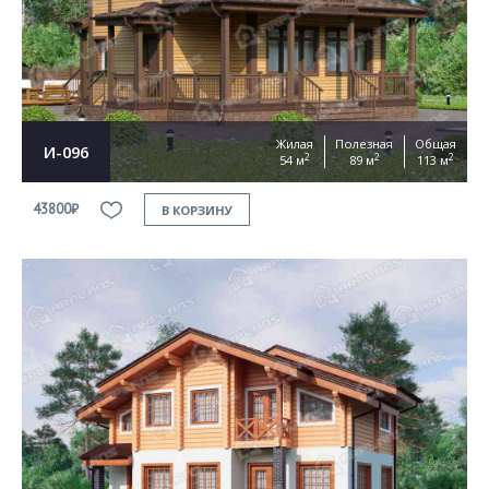
Жилая
Полезная
Общая
И-096
2
2
2
54 м
89 м
113 м
43800₽
В КОРЗИНУ