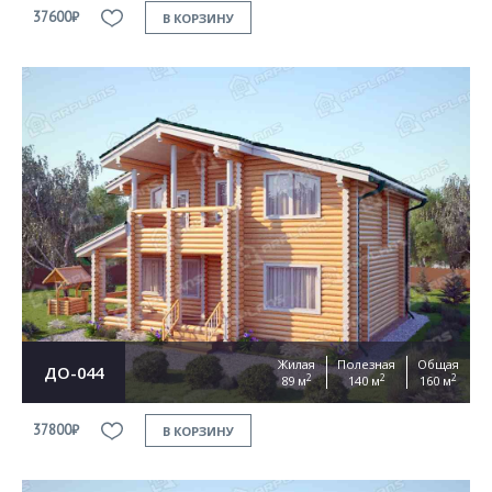
37600₽
В КОРЗИНУ
Жилая
Полезная
Общая
ДО-044
2
2
2
89 м
140 м
160 м
37800₽
В КОРЗИНУ