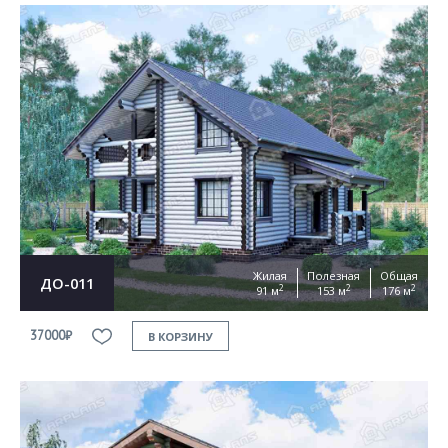
Жилая
Полезная
Общая
ДО-011
2
2
2
91 м
153 м
176 м
37000₽
В КОРЗИНУ