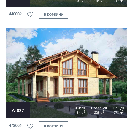
109 м
184 м
237 м
44000₽
В КОРЗИНУ
Жилая
Полезная
Общая
А-027
2
2
2
134 м
223 м
278 м
47800₽
В КОРЗИНУ