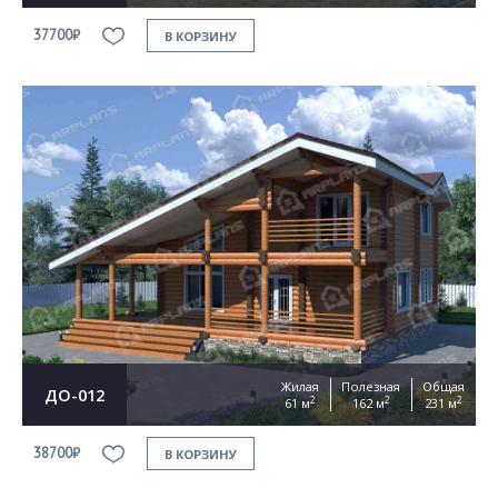
37700₽
В КОРЗИНУ
Жилая
Полезная
Общая
ДО-012
2
2
2
61 м
162 м
231 м
38700₽
В КОРЗИНУ