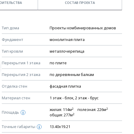
ОИТЕЛЬСТВА
СОСТАВ ПРОЕКТА
Примечания
КОНСТРУКТИВНЫЕ РЕШЕНИЯ (КР)
Тип дома
Проекты комбинированных домов
Ведомость рабочих чертежей основного комплекта КР
Стоимость строительства дома — ориентировочная!
Фундамент
монолитная плита
Для более детального расчета стоимости
План фундамента
строительства необходима разработка сметы, согласно
Тип кровли
металлочерепица
Устройство фундамента, спецификация материалов
стоимости материалов в вашем регионе
фундамента
Перекрытия 1 этажа
по плите
Мы не учитываем стоимость доставки материалов.
Планы перекрытий этажей, спецификация элементов
Перекрытия 2 этажа
по деревянным балкам
Смотрите советы по выбору материала в нашем
блоге
.
Устройство перекрытий
Отделка стен
фасадная плитка
Устройство стен
Спецификация материалов стен
Материал стен
1 этаж - блок, 2 этаж - брус
Схема расположения лаг чердака (если есть)
2
2
жилая: 114м
полезная: 226м
Площадь
i
2
Схема расположения элементов стропил
общая: 277м
Спецификация элементов стропил
Точные габариты
13.40х19.21
i
Устройство стропильной системы