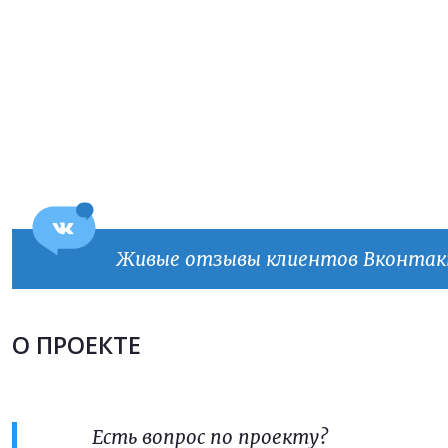
Продолжить покупки
ОФОРМИТЬ ЗАКАЗ
Прикрепить файл
Прикрепить файл
Согласен на
обработку персональных данных
Согласен на
обработку персональных данных
This site is protected by reCAPTCHA and the Google
Privacy Policy
and
Terms of Service
apply.
ОТПРАВИТЬ
Живые отзывы клиентов Вконта
ОТПРАВИТЬ
О ПРОЕКТЕ
Есть вопрос по проекту?