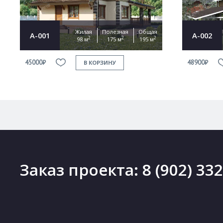
Жилая
Полезная
Общая
А-001
А-002
2
2
2
98 м
175 м
195 м
45000₽
48900₽
В КОРЗИНУ
Заказ проекта:
8 (902) 33