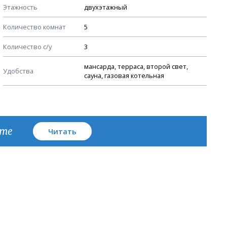
Этажность
двухэтажный
Узлы устройства кровли
Количество комнат
5
План кровли
Количество с/у
3
мансарда, терраса, второй свет,
Удобства
сауна, газовая котельная
кте
Читать