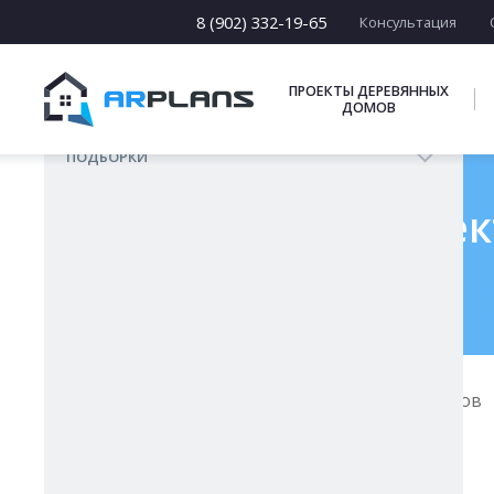
1 этаж - блок, 2 этаж - брус
8 (902) 332-19-65
Консультация
1 этаж - блок, 2 этаж - бревно
1 этаж - брус, 2 этаж - каркас
ПРОЕКТЫ ДЕРЕВЯННЫХ
ДОМОВ
1 этаж - блок, 2 этаж - каркас
ПОДБОРКИ
Готовый проек
Главная
Проекты комбинированных домов