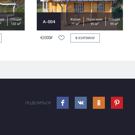
ная
Общая
Жилая
Полезная
Общая
А-004
2
2
2
2
2
143 м
71 м
95 м
99 м
42000₽
В КОРЗИНУ
ПОДЕЛИТЬСЯ