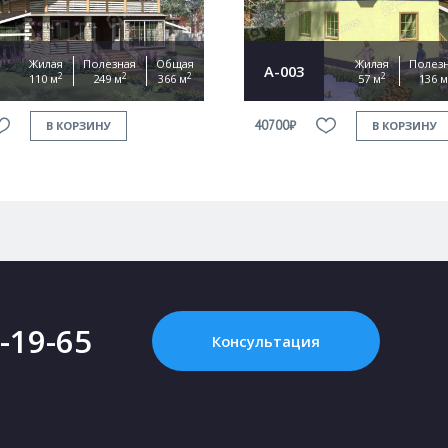
Жилая
Полезная
Общая
Жилая
Полез
А-003
2
2
2
2
110 м
249 м
366 м
57 м
136 м
40700₽
В КОРЗИНУ
В КОРЗИНУ
2-19-65
Консультация