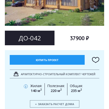
Согласен на
Согласен на
обработку персональных данных
обработку персональных данных
This site is protected by reCAPTCHA and the Google
Privacy Policy
and
Terms of Service
apply.
ОТПРАВИТЬ
ОТПРАВИТЬ
ДО-042
37900 ₽
КУПИТЬ ПРОЕКТ
АРХИТЕКТУРНО-СТРОИТЕЛЬНЫЙ КОМПЛЕКТ ЧЕРТЕЖЕЙ
Жилая:
Полезная:
Общая:
i
2
2
2
140 м
220 м
235 м
ЗАКАЗАТЬ РАСЧЕТ ДОМА