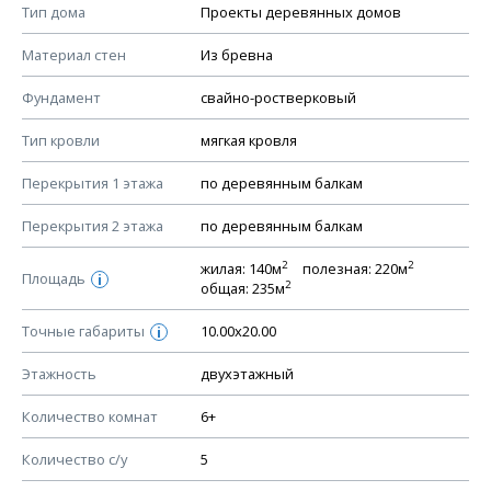
Смотрите советы по выбору материала в нашем
блоге
.
Тип дома
Проекты деревянных домов
КОНСТРУКТИВНЫЕ РЕШЕНИЯ (КР)
Материал стен
Из бревна
Ведомость рабочих чертежей основного комплекта КР
Фундамент
свайно-ростверковый
План фундамента
Тип кровли
мягкая кровля
Устройство фундамента, спецификация материалов
фундамента
Перекрытия 1 этажа
по деревянным балкам
Планы перекрытий этажей, спецификация элементов
Перекрытия 2 этажа
по деревянным балкам
Устройство перекрытий
2
2
жилая: 140м
полезная: 220м
Устройство стен
Площадь
i
2
общая: 235м
Спецификация материалов стен
Точные габариты
10.00х20.00
i
Схема расположения лаг чердака (если есть)
Схема расположения элементов стропил
Этажность
двухэтажный
Спецификация элементов стропил
Количество комнат
6+
Устройство стропильной системы
Количество с/у
5
Узлы устройства кровли