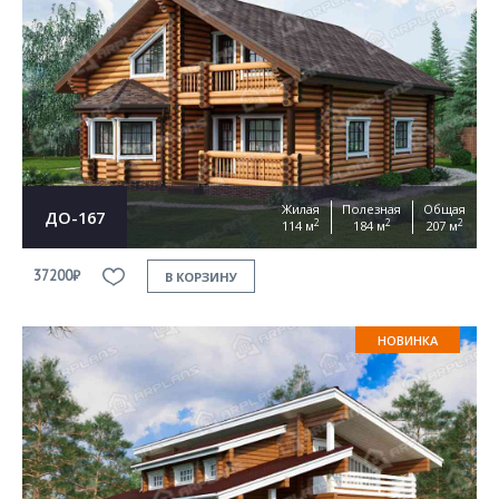
Жилая
Полезная
Общая
ДО-167
2
2
2
114 м
184 м
207 м
37200₽
В КОРЗИНУ
НОВИНКА