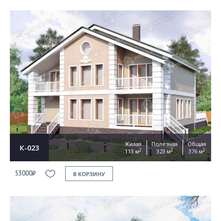
Жилая
Полезная
Общая
К-023
2
2
2
113 м
323 м
376 м
53000₽
В КОРЗИНУ