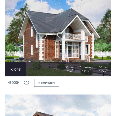
Жилая
Полезная
Общая
К-048
2
2
2
75 м
141 м
185 м
43000₽
В КОРЗИНУ