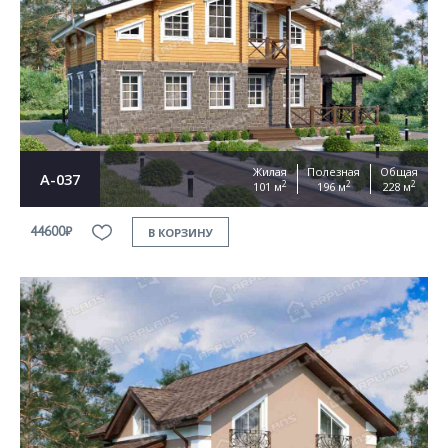
Согласен на
обработку персональных данных
This site is protected by reCAPTCHA and the Google
Privacy Policy
and
Terms of Service
apply
ОТПРАВИТЬ
Жилая
Полезная
Общая
А-037
2
2
2
101 м
196 м
228 м
44600₽
В КОРЗИНУ