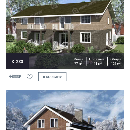
Жилая
Полезная
Общая
К-280
2
2
2
77 м
111 м
124 м
44000₽
В КОРЗИНУ