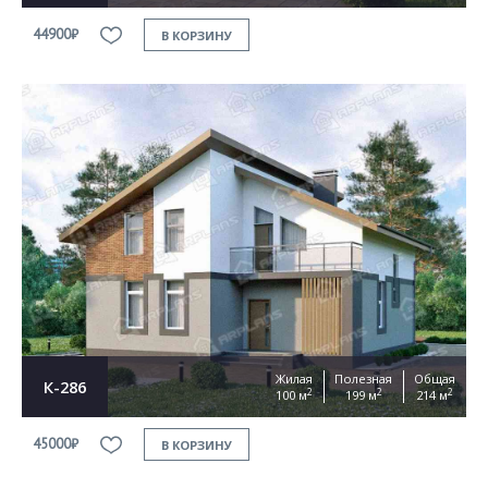
44900₽
В КОРЗИНУ
Жилая
Полезная
Общая
К-286
2
2
2
100 м
199 м
214 м
45000₽
В КОРЗИНУ