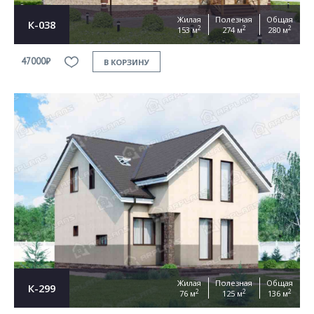
Жилая
Полезная
Общая
К-038
2
2
2
153 м
274 м
280 м
47000₽
В КОРЗИНУ
Жилая
Полезная
Общая
К-299
2
2
2
76 м
125 м
136 м