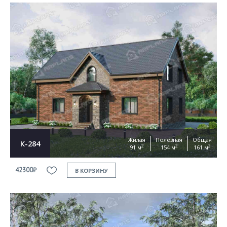
Жилая
Полезная
Общая
К-284
2
2
2
91 м
154 м
161 м
42300₽
В КОРЗИНУ