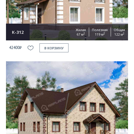
Жилая
Полезная
Общая
К-312
2
2
2
67 м
119 м
122 м
42400₽
В КОРЗИНУ