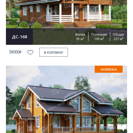
Жилая
Полезная
Общая
ДС-168
2
2
2
93 м
190 м
227 м
38000₽
В КОРЗИНУ
НОВИНКА