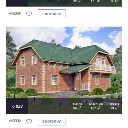
103 м
171 м
186 м
44000₽
В КОРЗИНУ
Жилая
Полезная
Общая
К-028
2
2
2
89 м
167 м
181 м
44000₽
В КОРЗИНУ