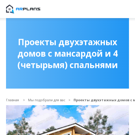
Продолжить покупки
ОФОРМИТЬ ЗАКА
Проекты двухэтажных
домов с мансардой и 4
(четырьмя) спальнями
Главная
Мы подобрали для вас
Проекты двухэтажных домов с 
Прикрепить файл