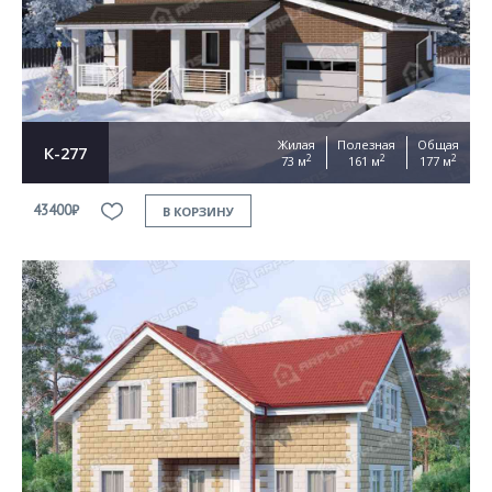
Жилая
Полезная
Общая
К-277
2
2
2
73 м
161 м
177 м
43400₽
В КОРЗИНУ