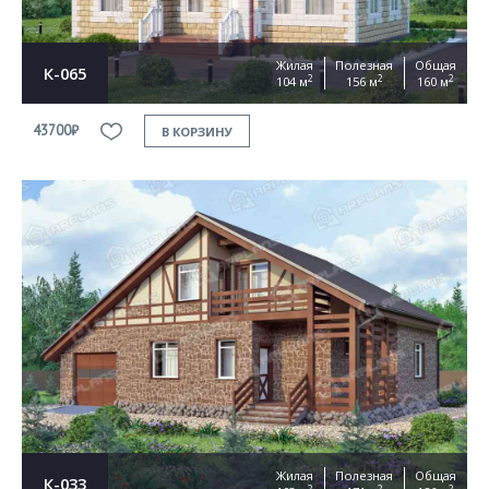
Жилая
Полезная
Общая
К-065
2
2
2
104 м
156 м
160 м
43700₽
В КОРЗИНУ
Жилая
Полезная
Общая
К-033
2
2
2