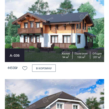
Жилая
Полезная
Общая
А-036
2
2
2
94 м
166 м
207 м
44500₽
В КОРЗИНУ