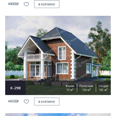
44000₽
В КОРЗИНУ
Жилая
Полезная
Общая
К-298
2
2
2
73 м
136 м
181 м
44500₽
В КОРЗИНУ