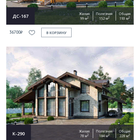
Жилая
Полезная
Общая
ДС-167
2
2
2
99 м
152 м
193 м
36700₽
В КОРЗИНУ
Жилая
Полезная
Общая
К-290
2
2
2
78 м
184 м
228 м