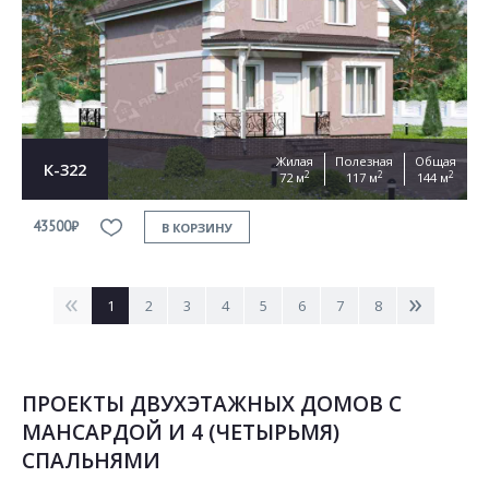
Жилая
Полезная
Общая
К-322
2
2
2
72 м
117 м
144 м
43500₽
В КОРЗИНУ
<
>
1
2
3
4
5
6
7
8
ПРОЕКТЫ ДВУХЭТАЖНЫХ ДОМОВ С
МАНСАРДОЙ И 4 (ЧЕТЫРЬМЯ)
СПАЛЬНЯМИ